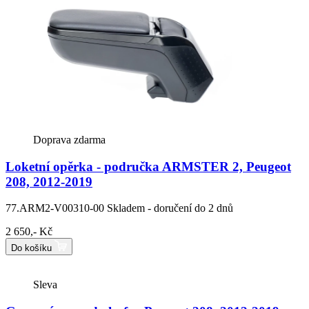
Doprava zdarma
Loketní opěrka - područka ARMSTER 2, Peugeot
208, 2012-2019
77.ARM2-V00310-00
Skladem - doručení do 2 dnů
2 650,- Kč
Do košíku
Sleva