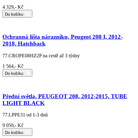
4 329,- Kč
Do košíku
Ochranná lišta nárazníku, Peugeot 208 I, 2012-
2018, Hatchback
77.CROPE08HZ2P
na cestě až 3 týdny
1 564,- Kč
Do košíku
Přední světla, PEUGEOT 208, 2012-2015, TUBE
LIGHT BLACK
77.LPPE31
od 1-3 dnů
9 050,- Kč
Do košíku