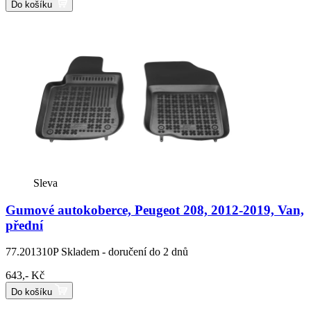
Do košíku
Sleva
Gumové autokoberce, Peugeot 208, 2012-2019, Van,
přední
77.201310P
Skladem - doručení do 2 dnů
643,- Kč
Do košíku