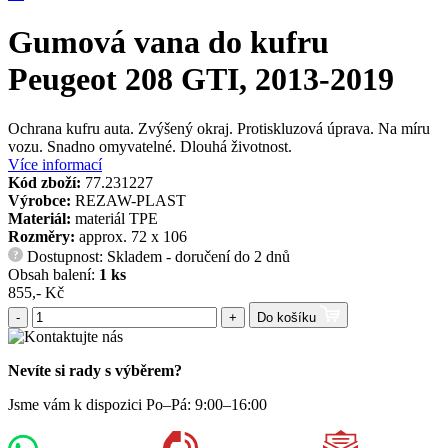
Gumová vana do kufru
Peugeot 208 GTI, 2013-2019
Ochrana kufru auta. Zvýšený okraj. Protiskluzová úprava. Na míru
vozu. Snadno omyvatelné. Dlouhá životnost.
Více informací
Kód zboží:
77.231227
Výrobce:
REZAW-PLAST
Materiál:
materiál TPE
Rozměry:
approx. 72 x 106
Dostupnost: Skladem - doručení do 2 dnů
?
Obsah balení:
1 ks
855,- Kč
-
+
Do košíku
Nevíte si rady s výběrem?
Jsme vám k dispozici Po–Pá: 9:00–16:00