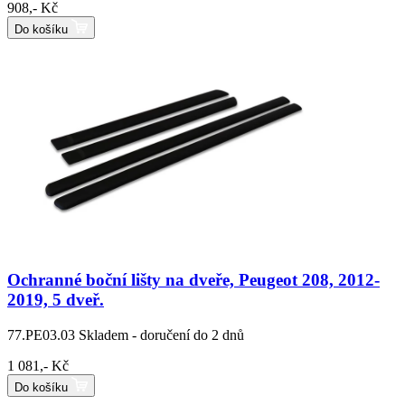
908,- Kč
Do košíku
Ochranné boční lišty na dveře, Peugeot 208, 2012-
2019, 5 dveř.
77.PE03.03
Skladem - doručení do 2 dnů
1 081,- Kč
Do košíku