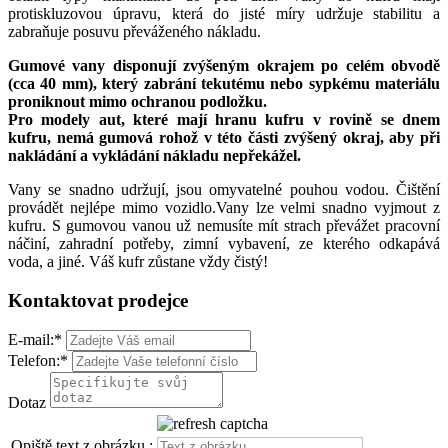
protiskluzovou úpravu, která do jisté míry udržuje stabilitu a
zabraňuje posuvu převáženého nákladu.
Gumové vany disponují zvýšeným okrajem po celém obvodě
(cca 40 mm), který zabrání tekutému nebo sypkému materiálu
proniknout mimo ochranou podložku.
Pro modely aut, které mají hranu kufru v rovině se dnem
kufru, nemá gumová rohož v této části zvýšený okraj, aby při
nakládání a vykládání nákladu nepřekážel.
Vany se snadno udržují, jsou omyvatelné pouhou vodou. Čištění
provádět nejlépe mimo vozidlo.Vany lze velmi snadno vyjmout z
kufru. S gumovou vanou už nemusíte mít strach převážet pracovní
náčiní, zahradní potřeby, zimní vybavení, ze kterého odkapává
voda, a jiné. Váš kufr zůstane vždy čistý!
Kontaktovat prodejce
E-mail:
*
Telefon:
*
Dotaz
Opiště text z obrázku :