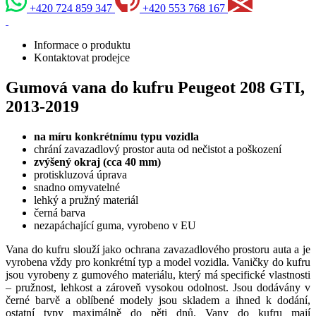
+420 724 859 347
+420 553 768 167
Informace o produktu
Kontaktovat prodejce
Gumová vana do kufru Peugeot 208 GTI,
2013-2019
na míru konkrétnímu typu vozidla
chrání zavazadlový prostor auta od nečistot a poškození
zvýšený okraj (cca 40 mm)
protiskluzová úprava
snadno omyvatelné
lehký a pružný materiál
černá barva
nezapáchající guma, vyrobeno v EU
Vana do kufru slouží jako ochrana zavazadlového prostoru auta a je
vyrobena vždy pro konkrétní typ a model vozidla. Vaničky do kufru
jsou vyrobeny z gumového materiálu, který má specifické vlastnosti
– pružnost, lehkost a zároveň vysokou odolnost. Jsou dodávány v
černé barvě a oblíbené modely jsou skladem a ihned k dodání,
ostatní typy maximálně do pěti dnů. Vany do kufru mají