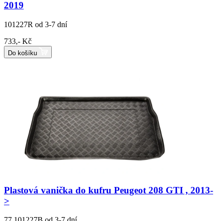
2019
101227R
od 3-7 dní
733,- Kč
Do košíku
Plastová vanička do kufru Peugeot 208 GTI , 2013-
>
77.101227B
od 3-7 dní