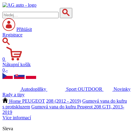
Přihlásit
Registrace
0
Nákupní košík
0,-
Autodoplňky
Sport
OUTDOOR
Novinky
Rady a tipy
Home
PEUGEOT
208 (2012 - 2019)
Gumová vana do kufru
s protiskluzem
Gumová vana do kufru Peugeot 208 GTI, 2013-
2019
Více informací
Sleva