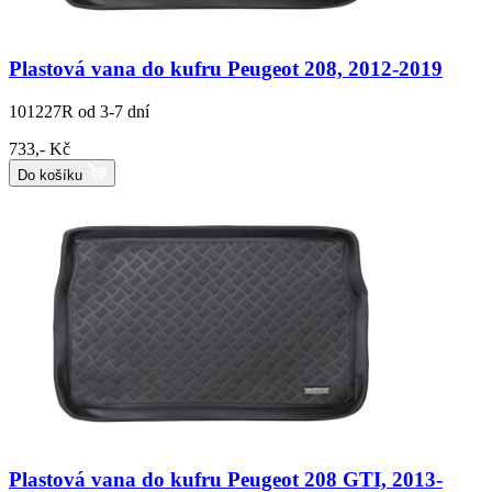
Plastová vana do kufru Peugeot 208, 2012-2019
101227R
od 3-7 dní
733,- Kč
Do košíku
Plastová vana do kufru Peugeot 208 GTI, 2013-