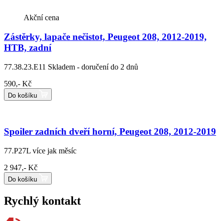
Akční cena
Zástěrky, lapače nečistot, Peugeot 208, 2012-2019,
HTB, zadní
77.38.23.E11
Skladem - doručení do 2 dnů
590,- Kč
Do košíku
Spoiler zadních dveří horní, Peugeot 208, 2012-2019
77.P27L
více jak měsíc
2 947,- Kč
Do košíku
Rychlý kontakt