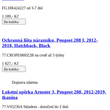
FG.HR424227
od 3-7 dní
1 189,- Kč
Do košíku
Ochranná lišta nárazníku, Peugeot 208 I, 2012-
2018, Hatchback, Black
77.CROPE08HZ2B
na cestě až 3 týdny
1 827,- Kč
Do košíku
Doprava zdarma
Loketní opěrka Armster 3, Peugeot 208, 2012-2019,
tkanina
77.V05230A
Skladem - doručení do 2 dnů