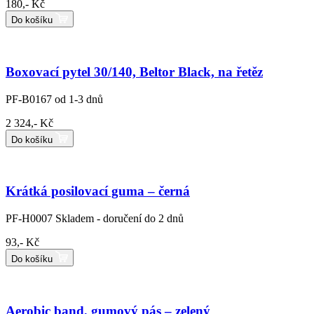
180,- Kč
Do košíku
Boxovací pytel 30/140, Beltor Black, na řetěz
PF-B0167
od 1-3 dnů
2 324,- Kč
Do košíku
Krátká posilovací guma – černá
PF-H0007
Skladem - doručení do 2 dnů
93,- Kč
Do košíku
Aerobic band, gumový pás – zelený