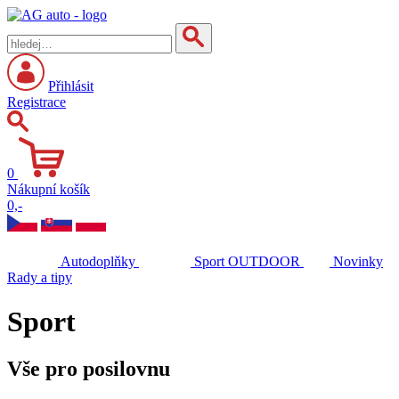
Přihlásit
Registrace
0
Nákupní košík
0,-
Autodoplňky
Sport
OUTDOOR
Novinky
Rady a tipy
Sport
Vše pro posilovnu