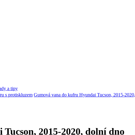
dy a tipy
u s protiskluzem
Gumová vana do kufru Hyundai Tucson, 2015-2020,
Tucson, 2015-2020, dolní dno