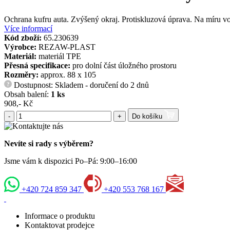
Ochrana kufru auta. Zvýšený okraj. Protiskluzová úprava. Na míru v
Více informací
Kód zboží:
65.230639
Výrobce:
REZAW-PLAST
Materiál:
materiál TPE
Přesná specifikace:
pro dolní část úložného prostoru
Rozměry:
approx. 88 x 105
Dostupnost: Skladem - doručení do 2 dnů
?
Obsah balení:
1 ks
908,- Kč
-
+
Do košíku
Nevíte si rady s výběrem?
Jsme vám k dispozici Po–Pá: 9:00–16:00
+420 724 859 347
+420 553 768 167
Informace o produktu
Kontaktovat prodejce