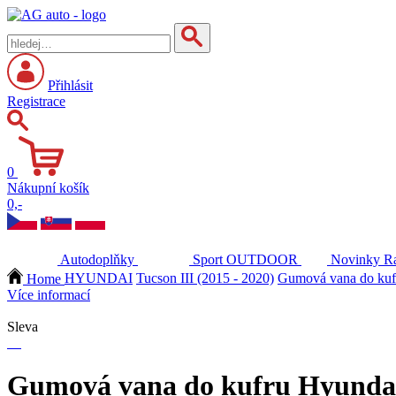
Přihlásit
Registrace
0
Nákupní košík
0,-
Autodoplňky
Sport
OUTDOOR
Novinky
Ra
Home
HYUNDAI
Tucson III (2015 - 2020)
Gumová vana do kufr
Více informací
Sleva
Gumová vana do kufru Hyundai 