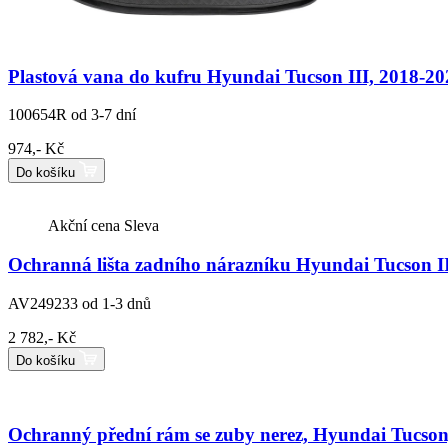
Plastová vana do kufru Hyundai Tucson III, 2018-20
100654R
od 3-7 dní
974,- Kč
Do košíku
Akční cena
Sleva
Ochranná lišta zadního nárazníku Hyundai Tucson III
AV249233
od 1-3 dnů
2 782,- Kč
Do košíku
Ochranný přední rám se zuby nerez, Hyundai Tucson