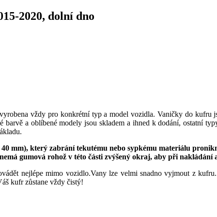
15-2020, dolní dno
 vyrobena vždy pro konkrétní typ a model vozidla. Vaničky do kufru j
é barvě a oblíbené modely jsou skladem a ihned k dodání, ostatní ty
nákladu.
 40 mm), který zabrání tekutému nebo sypkému materiálu proni
 nemá gumová rohož v této části zvýšený okraj, aby při nakládání 
ovádět nejlépe mimo vozidlo.Vany lze velmi snadno vyjmout z kufru.
áš kufr zůstane vždy čistý!