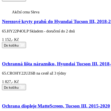
Akční cena
Sleva
Nerezové kryty prahů do Hyundai Tucson III, 2018-20
65.HY22P4OLP
Skladem - doručení do 2 dnů
1 152,- Kč
Do košíku
Ochranná lišta nárazníku, Hyundai Tucson III, 2018-2
65.CROHY22UZ6B
na cestě až 3 týdny
1 827,- Kč
Do košíku
Ochrana displeje MatteScreen, Tucson III, 2015-2020