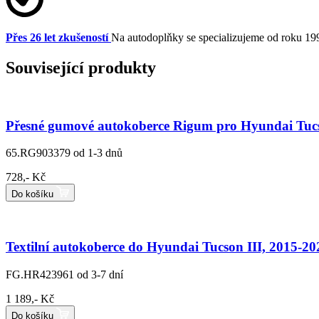
Přes 26 let zkušeností
Na autodoplňky se specializujeme od roku 19
Související produkty
Přesné gumové autokoberce Rigum pro Hyundai Tucs
65.RG903379
od 1-3 dnů
728,- Kč
Do košíku
Textilní autokoberce do Hyundai Tucson III, 2015-20
FG.HR423961
od 3-7 dní
1 189,- Kč
Do košíku