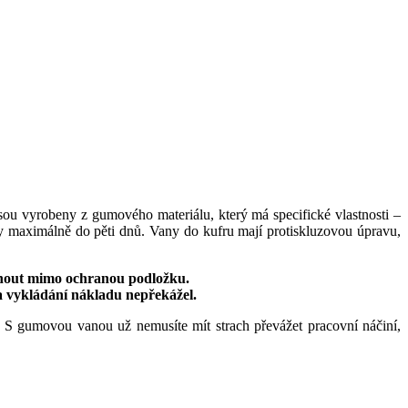
sou vyrobeny z gumového materiálu, který má specifické vlastnosti –
py maximálně do pěti dnů. Vany do kufru mají protiskluzovou úpravu,
knout mimo ochranou podložku.
a vykládání nákladu nepřekážel.
 S gumovou vanou už nemusíte mít strach převážet pracovní náčiní,