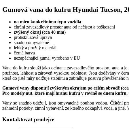
Gumová vana do kufru Hyundai Tucson, 20
na míru konkrétnímu typu vozidla
chrání zavazadlový prostor auta od nečistot a poškození
zvýšený okraj (cca 40 mm)
protiskluzová úprava
snadno omyvatelné
lehký a pružný materiál
černá barva
nezapáchající guma, vyrobeno v EU
Vana do kufru slouží jako ochrana zavazadlového prostoru auta a je
pružnost, lehkost a zároveň vysokou odolnost. Jsou dodávány v čern
která do jisté míry udržuje stabilitu a zabraňuje posuvu převáženého 
Gumové vany disponují zvýšeným okrajem po celém obvodě (cca
Pro modely aut, které mají hranu kufru v rovině se dnem kufru,
Vany se snadno udržují, jsou omyvatelné pouhou vodou. Čištění pr
zahradní potřeby, zimní vybavení, ze kterého odkapává voda, a jiné. V
Kontaktovat prodejce