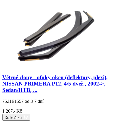
Větrné clony - ofuky oken (deflektory, plexi),
NISSAN PRIMERA P12, 4/5 dveř., 2002->,
Sedan/HTB, ...
75.HE1557
od 3-7 dní
1 207,- Kč
Do košíku