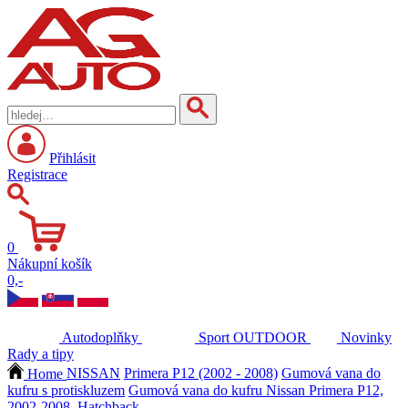
Přihlásit
Registrace
0
Nákupní košík
0,-
Autodoplňky
Sport
OUTDOOR
Novinky
Rady a tipy
Home
NISSAN
Primera P12 (2002 - 2008)
Gumová vana do
kufru s protiskluzem
Gumová vana do kufru Nissan Primera P12,
2002-2008, Hatchback