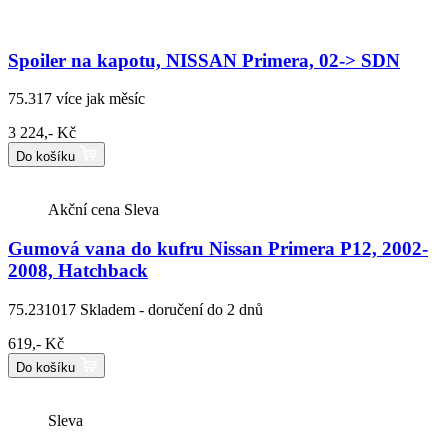
Spoiler na kapotu, NISSAN Primera, 02-> SDN
75.317
více jak měsíc
3 224,- Kč
Do košíku
Akční cena
Sleva
Gumová vana do kufru Nissan Primera P12, 2002-
2008, Hatchback
75.231017
Skladem - doručení do 2 dnů
619,- Kč
Do košíku
Sleva