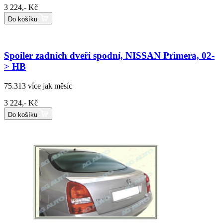
3 224,- Kč
Do košíku
Spoiler zadních dveří spodní, NISSAN Primera, 02-
> HB
75.313
více jak měsíc
3 224,- Kč
Do košíku