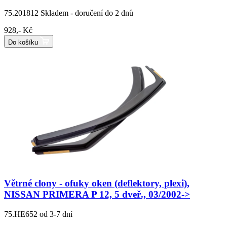
75.201812
Skladem - doručení do 2 dnů
928,- Kč
Do košíku
Větrné clony - ofuky oken (deflektory, plexi),
NISSAN PRIMERA P 12, 5 dveř., 03/2002->
75.HE652
od 3-7 dní