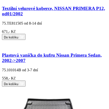
Textilní velurové koberce, NISSAN PRIMERA P12,
od01/2002
75.TE811505
od 8-14 dní
671,- Kč
Do košíku
Plastová vanička do kufru Nissan Primera Sedan,
2002->2007
75.101014B
od 3-7 dní
558,- Kč
Do košíku