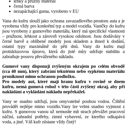
lehký a pružný materiál
černá barva
nezapáchající guma, vyrobeno v EU
Vana do kufru slouží jako ochrana zavazadlového prostoru auta a je
vyrobena vždy pro konkrétní typ a model vozidla. Vaničky do kufru
jsou vyrobeny z gumového materiálu, který má specifické vlastnosti
– pružnost, lehkost a zároveň vysokou odolnost. Jsou dodávány v
černé barvě a oblíbené modely jsou skladem a ihned k dodání,
ostatní typy maximálně do pěti dnů. Vany do kufru mají
protiskluzovou úpravu, která do jisté míry udržuje stabilitu a
zabraňuje posuvu převáženého nákladu.
Gumové vany disponují zvýšeným okrajem po celém obvodě
(cca 40 mm), který zabrání tekutému nebo sypkému materiálu
proniknout mimo ochranou podložku.
Pro modely aut, které mají hranu kufru v rovině se dnem
kufru, nemá gumová rohož v této části zvýšený okraj, aby při
nakládání a vykládání nákladu nepřekážel.
Vany se snadno udržují, jsou omyvatelné pouhou vodou. Čištění
provádět nejlépe mimo vozidlo.Vany lze velmi snadno vyjmout z
kufru. S gumovou vanou už nemusíte mít strach převážet pracovní
náčiní, zahradní potřeby, zimní vybavení, ze kterého odkapává
voda, a jiné. Váš kufr zůstane vždy čistý!