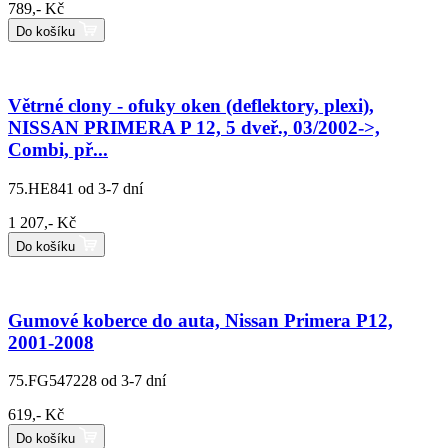
789,- Kč
Do košíku
Větrné clony - ofuky oken (deflektory, plexi),
NISSAN PRIMERA P 12, 5 dveř., 03/2002->,
Combi, př...
75.HE841
od 3-7 dní
1 207,- Kč
Do košíku
Gumové koberce do auta, Nissan Primera P12,
2001-2008
75.FG547228
od 3-7 dní
619,- Kč
Do košíku