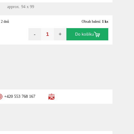
approx. 94 x 99
 2 dnů
Obsah balení:
1 ks
-
+
Do košíku
+420 553 768 167