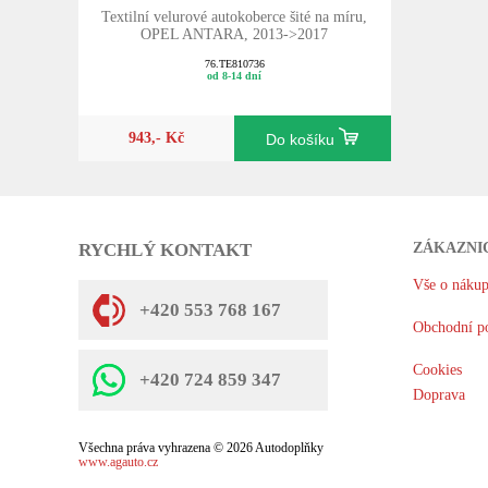
Textilní velurové autokoberce šité na míru,
OPEL ANTARA, 2013->2017
76.TE810736
od 8-14 dní
943,- Kč
Do košíku
RYCHLÝ KONTAKT
ZÁKAZNI
Vše o náku
+420 553 768 167
Obchodní p
Cookies
+420 724 859 347
Doprava
Všechna práva vyhrazena © 2026 Autodoplňky
www.agauto.cz