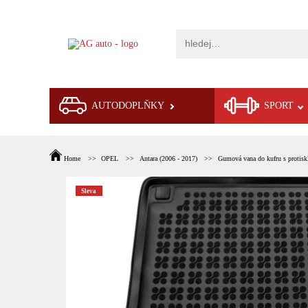
AUTODOPLŇKY
SPORT
Home
OPEL
Antara (2006 - 2017)
Gumová vana do kufru s protis
Sleva