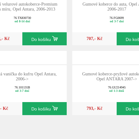
ní velurové autokoberce-Premium
Gumové koberce do auta, Opel 
na míru, Opel Antara, 2006-2013
2006-2017
76.TX830730
76.FG0699
od 8-14 dní
od 3-7 dní
8,- Kč
707,- Kč
Do košíku
Do ko
vá vanička do kufru Opel Antara,
Gumové koberce-pryžové autok
2006->
Opel ANTARA 2007->
76.101131B
76.GU214945
od 3-7 dní
od 1-3 dnů
,- Kč
793,- Kč
Do košíku
Do ko