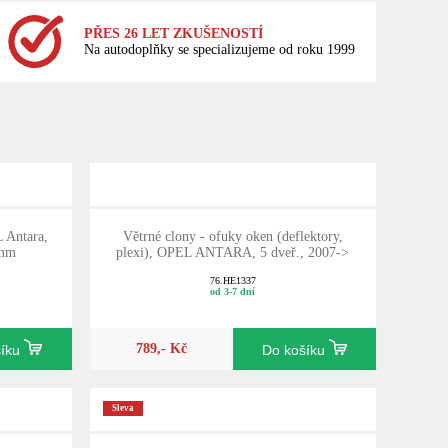
PŘES 26 LET ZKUŠENOSTÍ
Na autodoplňky se specializujeme od roku 1999
 Antara,
Větrné clony - ofuky oken (deflektory,
 mm
plexi), OPEL ANTARA, 5 dveř., 2007->
76.HE1337
od 3-7 dní
789,- Kč
šíku
Do košíku
Sleva