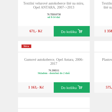
Textilní velurové autokoberce šité na míru,
Textil
Opel ANTARA, 2007->2013
šité 
76.TE810730
od 8-14 dní
671,- Kč
1 35
Do košíku
Sleva
Gumové autokoberce, Opel Antara, 2006-
Plasto
2017
76.200511
Skladem - doručení do 2 dnů
1 163,- Kč
575
Do košíku