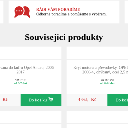
RÁDI VÁM PORADÍME
Odborně poradíme a pomůžeme s výběrem.
Související produkty
 vana do kufru Opel Antara, 2006-
Kryt motoru a převodovky, OPEL
2017
2006->, ohýbaný, ocel 2,5
101131R
76.16.1791
od 3-7 dní
od 8-14 dní
,- Kč
4 065,- Kč
Do košíku
Do ko