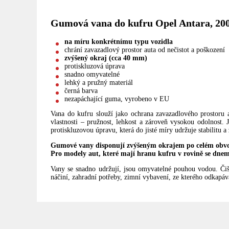
Gumová vana do kufru Opel Antara, 20
na míru konkrétnímu typu vozidla
chrání zavazadlový prostor auta od nečistot a poškození
zvýšený okraj (cca 40 mm)
protiskluzová úprava
snadno omyvatelné
lehký a pružný materiál
černá barva
nezapáchající guma, vyrobeno v EU
Vana do kufru slouží jako ochrana zavazadlového prostoru 
vlastnosti – pružnost, lehkost a zároveň vysokou odolnost
protiskluzovou úpravu, která do jisté míry udržuje stabilitu
Gumové vany disponují zvýšeným okrajem po celém obvo
Pro modely aut, které mají hranu kufru v rovině se dnem
Vany se snadno udržují, jsou omyvatelné pouhou vodou. Či
náčiní, zahradní potřeby, zimní vybavení, ze kterého odkapává