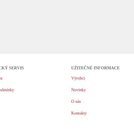
CKÝ SERVIS
UŽITEČNÉ INFORMACE
pu
Výrobci
odmínky
Novinky
O nás
Kontakty