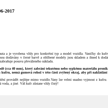
06-2017
auta a je vyrobena vždy pro konkrétní typ a model vozidla. Vaničky do kuf
. Jsou dodávány v černé barvě a oblíbené modely jsou skladem a ihned k dodá
 a zabraňuje posuvu převáženého nákladu.
dě (cca 40 mm), který zabrání tekutému nebo sypkému materiálu proni
 kufru, nemá gumová rohož v této části zvýšený okraj, aby při nakládání
štění provádět nejlépe mimo vozidlo.Vany lze velmi snadno vyjmout z kufru.
 voda, a jiné. Váš kufr zůstane vždy čistý!