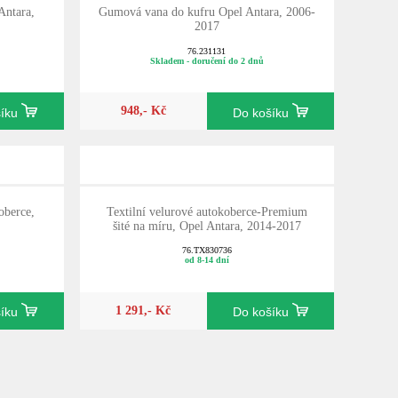
Antara,
Gumová vana do kufru Opel Antara, 2006-
2017
76.231131
Skladem - doručení do 2 dnů
948,- Kč
šíku
Do košíku
oberce,
Textilní velurové autokoberce-Premium
šité na míru, Opel Antara, 2014-2017
76.TX830736
od 8-14 dní
1 291,- Kč
šíku
Do košíku