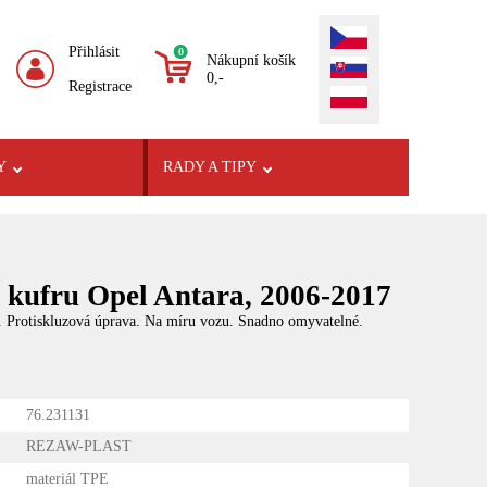
Přihlásit
0
Nákupní košík
0,-
Registrace
Y
RADY A TIPY
kufru Opel Antara, 2006-2017
. Protiskluzová úprava. Na míru vozu. Snadno omyvatelné.
76.231131
REZAW-PLAST
materiál TPE