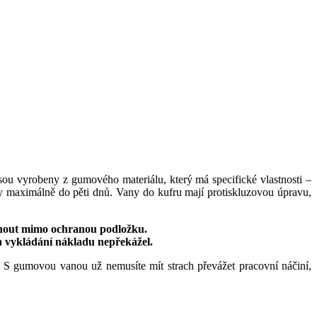
sou vyrobeny z gumového materiálu, který má specifické vlastnosti –
py maximálně do pěti dnů. Vany do kufru mají protiskluzovou úpravu,
knout mimo ochranou podložku.
a vykládání nákladu nepřekážel.
 S gumovou vanou už nemusíte mít strach převážet pracovní náčiní,