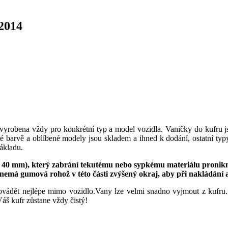
2014
 vyrobena vždy pro konkrétní typ a model vozidla. Vaničky do kufru j
é barvě a oblíbené modely jsou skladem a ihned k dodání, ostatní ty
nákladu.
 40 mm), který zabrání tekutému nebo sypkému materiálu proni
 nemá gumová rohož v této části zvýšený okraj, aby při nakládání 
ovádět nejlépe mimo vozidlo.Vany lze velmi snadno vyjmout z kufru.
áš kufr zůstane vždy čistý!