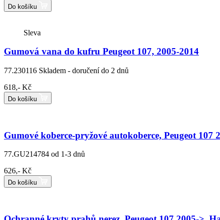
Do košíku
Sleva
Gumová vana do kufru Peugeot 107, 2005-2014
77.230116
Skladem - doručení do 2 dnů
618,- Kč
Do košíku
Gumové koberce-pryžové autokoberce, Peugeot 107 
77.GU214784
od 1-3 dnů
626,- Kč
Do košíku
Ochranné kryty prahů nerez, Peugeot 107 2005->, Ha