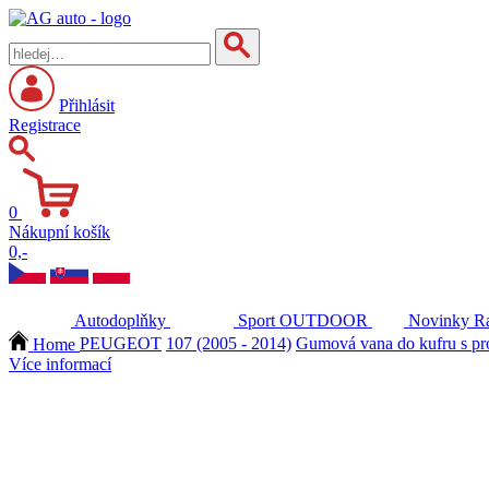
Přihlásit
Registrace
0
Nákupní košík
0,-
Autodoplňky
Sport
OUTDOOR
Novinky
Ra
Home
PEUGEOT
107 (2005 - 2014)
Gumová vana do kufru s pr
Více informací