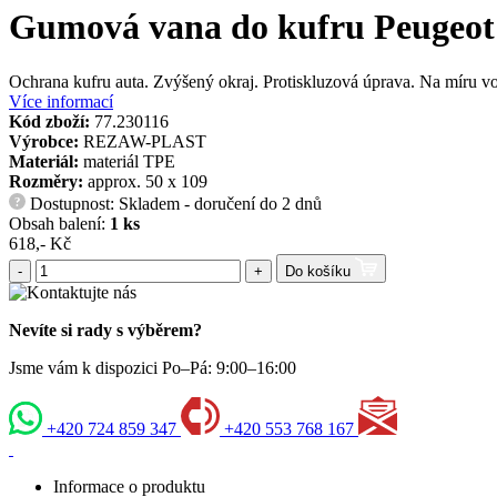
Gumová vana do kufru Peugeot 
Ochrana kufru auta. Zvýšený okraj. Protiskluzová úprava. Na míru v
Více informací
Kód zboží:
77.230116
Výrobce:
REZAW-PLAST
Materiál:
materiál TPE
Rozměry:
approx. 50 x 109
Dostupnost: Skladem - doručení do 2 dnů
?
Obsah balení:
1 ks
618,- Kč
-
+
Do košíku
Nevíte si rady s výběrem?
Jsme vám k dispozici Po–Pá: 9:00–16:00
+420 724 859 347
+420 553 768 167
Informace o produktu