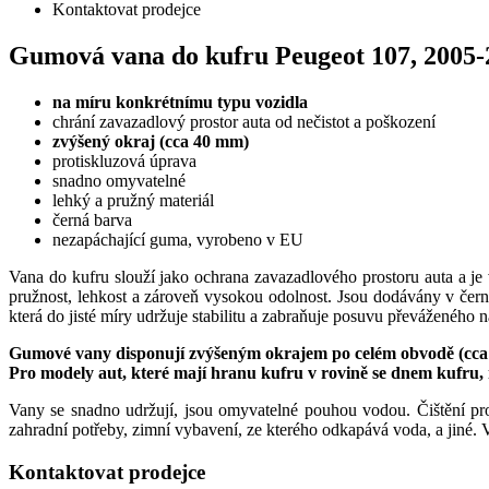
Kontaktovat prodejce
Gumová vana do kufru Peugeot 107, 2005-
na míru konkrétnímu typu vozidla
chrání zavazadlový prostor auta od nečistot a poškození
zvýšený okraj (cca 40 mm)
protiskluzová úprava
snadno omyvatelné
lehký a pružný materiál
černá barva
nezapáchající guma, vyrobeno v EU
Vana do kufru slouží jako ochrana zavazadlového prostoru auta a je
pružnost, lehkost a zároveň vysokou odolnost. Jsou dodávány v čern
která do jisté míry udržuje stabilitu a zabraňuje posuvu převáženého 
Gumové vany disponují zvýšeným okrajem po celém obvodě (cca
Pro modely aut, které mají hranu kufru v rovině se dnem kufru,
Vany se snadno udržují, jsou omyvatelné pouhou vodou. Čištění pr
zahradní potřeby, zimní vybavení, ze kterého odkapává voda, a jiné. V
Kontaktovat prodejce