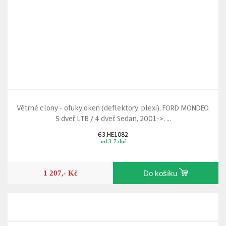
Větrné clony - ofuky oken (deflektory, plexi), FORD MONDEO,
5 dveř. LTB / 4 dveř. Sedan, 2001->, ...
63.HE1082
od 3-7 dní
1 207,- Kč
Do košíku