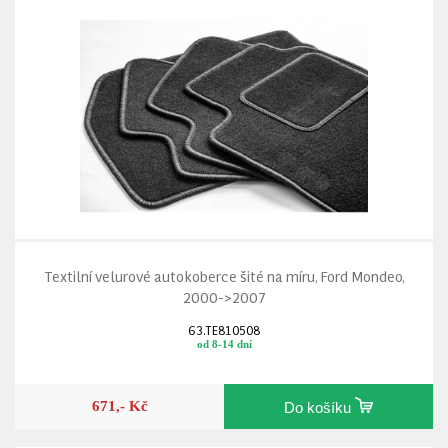
Textilní velurové autokoberce šité na míru, Ford Mondeo,
2000->2007
63.TE810508
od 8-14 dní
671,- Kč
Do košíku