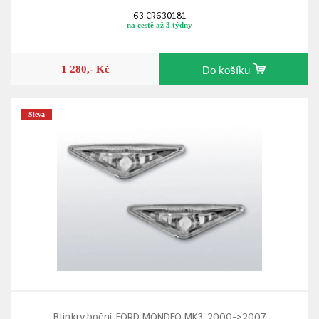
63.CR630181
na cestě až 3 týdny
1 280,- Kč
Do košíku
Sleva
Blinkry boční, FORD MONDEO MK3, 2000->2007