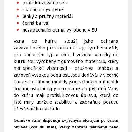
protiskluzová úprava
snadno omyvatelné
lehký a pružný materiál
černá barva
nezapáchající guma, vyrobeno v EU
Vana do kufru slouží jako ochrana
zavazadlového prostoru auta a je vyrobena vždy
pro konkrétní typ a model vozidla. Vaničky do
kufru jsou vyrobeny z gumového materiálu, který
má specifické vlastnosti – pružnost, lehkost a
zároveň vysokou odolnost. Jsou dodávány v černé
barvě a oblíbené modely jsou skladem a ihned k
dodání, ostatní typy maximálně do pěti dnů. Vany
do kufru mají protiskluzovou úpravu, která do
jisté míry udržuje stabilitu a zabraňuje posuvu
převáženého nákladu.
Gumové vany disponují zvýšeným okrajem po celém
obvodě (cca 40 mm), který zabrání tekutému nebo