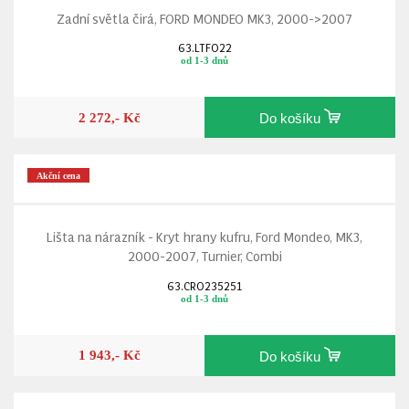
Zadní světla čirá, FORD MONDEO MK3, 2000->2007
63.LTFO22
od 1-3 dnů
2 272,- Kč
Do košíku
Akční cena
Lišta na nárazník - Kryt hrany kufru, Ford Mondeo, MK3,
2000-2007, Turnier, Combi
63.CRO235251
od 1-3 dnů
1 943,- Kč
Do košíku