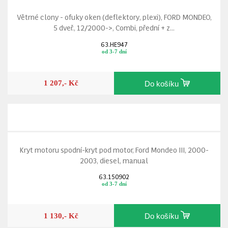
Větrné clony - ofuky oken (deflektory, plexi), FORD MONDEO,
5 dveř., 12/2000->, Combi, přední + z...
63.HE947
od 3-7 dní
1 207,- Kč
Do košíku
Kryt motoru spodní-kryt pod motor, Ford Mondeo III, 2000-
2003, diesel, manual
63.150902
od 3-7 dní
1 130,- Kč
Do košíku