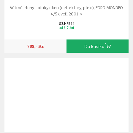
Větrné clony - ofuky oken (deflektory, plexi), FORD MONDEO,
4/5 dveř., 2001->
63.HE544
od 3-7 dní
789,- Kč
Do košíku