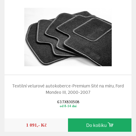
Textilní velurové autokoberce-Premium šité na míru, Ford
Mondeo III, 2000-2007
63.TX830508
od 8-14 dní
1 091,- Kč
Do košíku