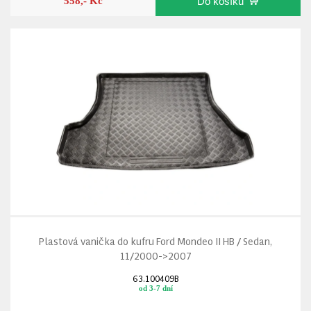
558,- Kč
Do košíku
Plastová vanička do kufru Ford Mondeo II HB / Sedan,
11/2000->2007
63.100409B
od 3-7 dní