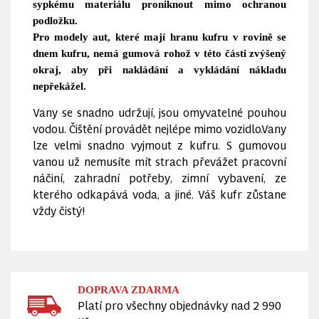
sypkému materiálu proniknout mimo ochranou
podložku.
Pro modely aut, které mají hranu kufru v rovině se
dnem kufru, nemá gumová rohož v této části zvýšený
okraj, aby při nakládání a vykládání nákladu
nepřekážel.
Vany se snadno udržují, jsou omyvatelné pouhou
vodou. Čištění provádět nejlépe mimo vozidlo.Vany
lze velmi snadno vyjmout z kufru. S gumovou
vanou už nemusíte mít strach převážet pracovní
náčiní, zahradní potřeby, zimní vybavení, ze
kterého odkapává voda, a jiné. Váš kufr zůstane
vždy čistý!
DOPRAVA ZDARMA
Platí pro všechny objednávky nad 2 990