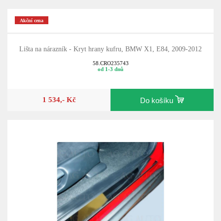
Akční cena
Lišta na nárazník - Kryt hrany kufru, BMW X1, E84, 2009-2012
58.CRO235743
od 1-3 dnů
1 534,- Kč
Do košíku