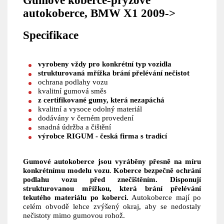
Gumové koberce-pryžové
autokoberce, BMW X1 2009->
Specifikace
vyrobeny vždy pro konkrétní typ vozidla
strukturovaná mřížka brání přelévání nečistot
ochrana podlahy vozu
kvalitní gumová směs
z certifikované gumy, která nezapáchá
kvalitní a vysoce odolný materiál
dodávány v černém provedení
snadná údržba a čištění
výrobce RIGUM - česká firma s tradicí
Gumové autokoberce jsou vyráběny přesně na míru
konkrétnímu modelu vozu
.
Koberce bezpečně ochrání
podlahu vozu před znečištěním. Disponují
strukturovanou mřížkou, která brání přelévání
tekutého materiálu po koberci.
Autokoberce mají po
celém obvodě lehce zvýšený okraj, aby se nedostaly
nečistoty mimo gumovou rohož.