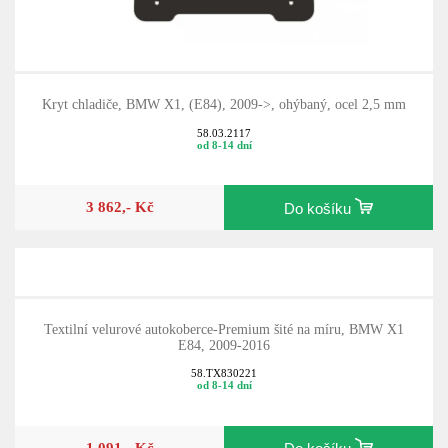
Kryt chladiče, BMW X1, (E84), 2009->, ohýbaný, ocel 2,5 mm
58.03.2117
od 8-14 dní
3 862,- Kč
Do košíku
Textilní velurové autokoberce-Premium šité na míru, BMW X1
E84, 2009-2016
58.TX830221
od 8-14 dní
1 091,- Kč