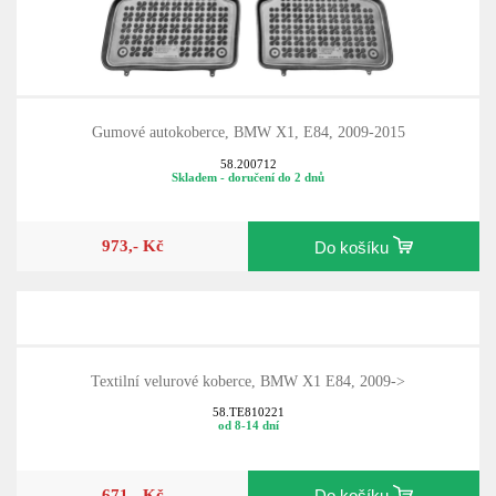
Gumové autokoberce, BMW X1, E84, 2009-2015
58.200712
Skladem - doručení do 2 dnů
973,- Kč
Do košíku
Textilní velurové koberce, BMW X1 E84, 2009->
58.TE810221
od 8-14 dní
671,- Kč
Do košíku