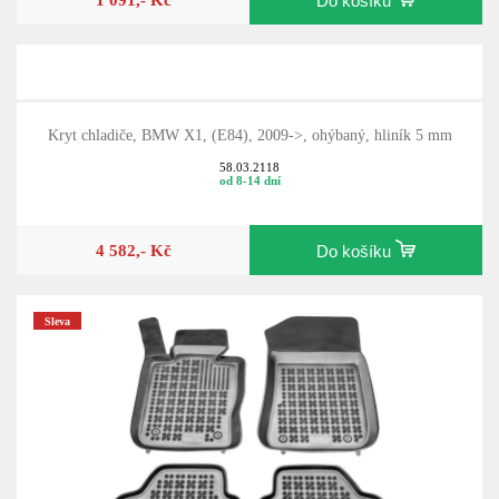
Do košíku
Kryt chladiče, BMW X1, (E84), 2009->, ohýbaný, hliník 5 mm
58.03.2118
od 8-14 dní
4 582,- Kč
Do košíku
Sleva