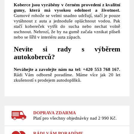
Koberce jsou vyráběny v černém provedení z kvalitní
gumy, která má vysokou odolnost a životnost.
Gumové rohože se velmi snadno udržují, stačí je pouze
vytáhnout z auta a jednoduše opláchnout vodou. Pak
stačí kobereček vytřít do sucha nebo nechat volně
uschnout. Nehrozí, že by na gumě začala vznikat plíseň
nebo se šířil v interiéru auta zápach.
Nevíte si rady s výběrem
autokoberců?
Neváhejte a zavolejte nám na tel: +420 553 768 167.
Rádi Vám odborně poradíme. Máme více jak 20 let
zkušeností s prodejem autodoplňků.
DOPRAVA ZDARMA
Platí pro všechny objednávky nad 2 990 Kč.
RÁDI VÁM PORADÍME