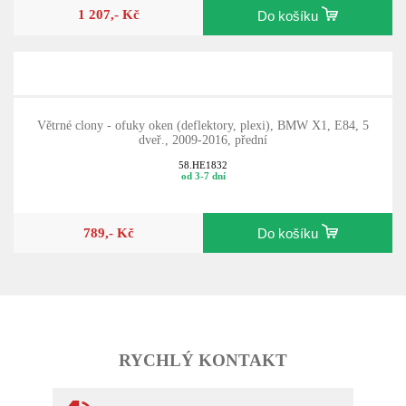
1 207,- Kč
Do košíku
Větrné clony - ofuky oken (deflektory, plexi), BMW X1, E84, 5
dveř., 2009-2016, přední
58.HE1832
od 3-7 dní
789,- Kč
Do košíku
RYCHLÝ KONTAKT