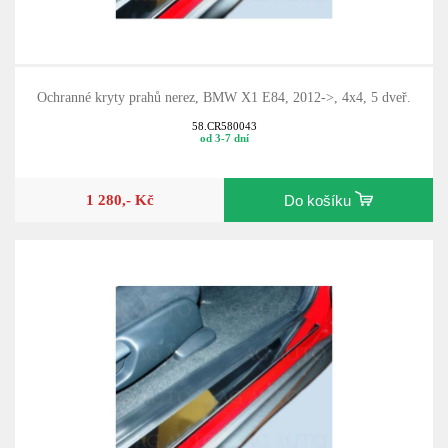
Ochranné kryty prahů nerez, BMW X1 E84, 2012->, 4x4, 5 dveř.
58.CR580043
od 3-7 dní
1 280,- Kč
Do košíku