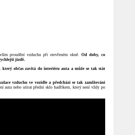
edevším proudění vzduchu při otevřeném okně.
Od doby, co
chlejší jízdě.
terý občas zavitá do interiéru auta a může se tak stát
ulace vzduchu ve vozidle a předchází se tak zamlžování
 auta nebo utírat přední sklo hadříkem, který není vždy po