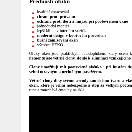
Přednosti ofuků
kvalitní zpracování
chrání proti průvanu
ochrana proti dešti a hmyzu
při pootevřeném okně
jednoduchá montáž
lepší klima v interiéru vozidla
moderní design v kouřovém provedení
brání zamlžování oken
výrobce HEKO
Ofuky oken jsou praktickým autodoplňkem, který ocení ka
namontujete větrné clony, dojde k eliminaci vznikajícíh
Clony umožňují mít pootevřené okénko i při hustém deš
velmi otravným a nechtěným pasažérem.
Větrné clony díky svému aerodynamickému tvaru a vlast
oken, které je velmi nebezpečné a stojí za velkým počt
ruce a zanechává čmouhy na skle.