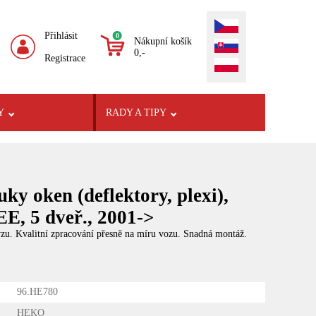
Přihlásit
0
Nákupní košík
0,-
Registrace
Y
RADY A TIPY
uky oken (deflektory, plexi),
 5 dveř., 2001->
yzu. Kvalitní zpracování přesně na míru vozu. Snadná montáž.
96.HE780
HEKO