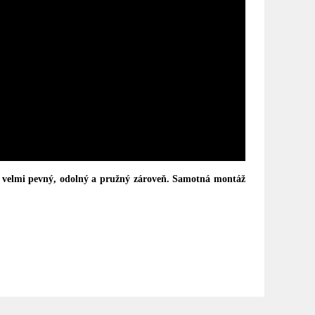
e velmi pevný, odolný a pružný zároveň.
Samotná montáž