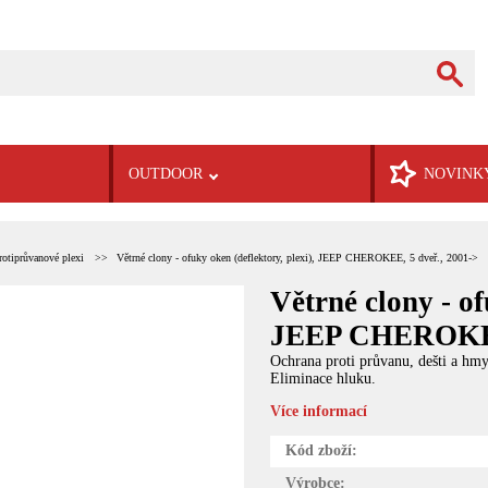
OUTDOOR
NOVINK
rotiprůvanové plexi
Větrné clony - ofuky oken (deflektory, plexi), JEEP CHEROKEE, 5 dveř., 2001->
Větrné clony - of
JEEP CHEROKEE,
Ochrana proti průvanu, dešti a hm
Eliminace hluku.
Více informací
Kód zboží:
Výrobce: