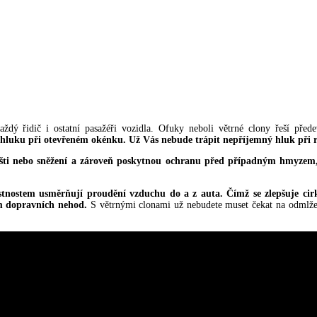
ždý řidič i ostatní pasažéři vozidla. Ofuky neboli větrné clony řeší př
o hluku při otevřeném okénku.
Už Vás nebude trápit nepříjemný hluk při ry
ti nebo sněžení a zároveň poskytnou ochranu před případným hmyzem, k
nostem usměrňují proudění vzduchu do a z auta. Čímž se zlepšuje cirk
em dopravních nehod.
S větrnými clonami už nebudete muset čekat na odmlžení