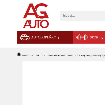
AUTODOPLŇKY
SPORT
Home
JEEP
Cherokee KJ (2001 - 2008)
Ofuky oken, deflektory a p