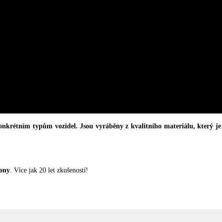
konkrétním typům vozidel.
Jsou vyráběny z kvalitního materiálu, který j
?
lony
. Více jak 20 let zkušeností!