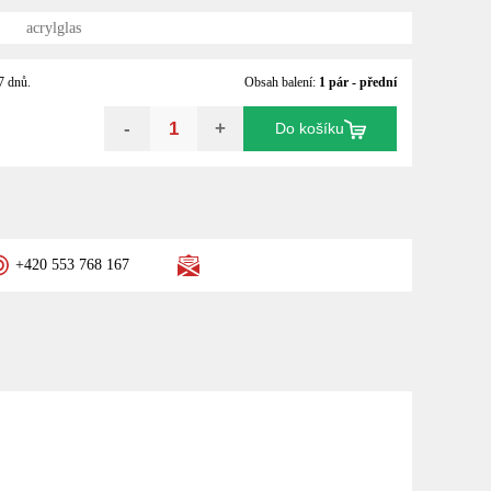
acrylglas
7 dnů.
Obsah balení:
1 pár - přední
-
+
Do košíku
+420 553 768 167