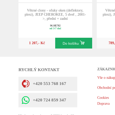
Větrné clony - ofuky oken (deflektory,
Větrné
plexi), JEEP CHEROKEE, 5 dveř., 2001-
plexi),
>, přední + zadní
96.HE782
od 3-7 dní
1 207,- Kč
789
Do košíku
RYCHLÝ KONTAKT
ZÁKAZNI
Vše o náku
+420 553 768 167
Obchodní p
Cookies
+420 724 859 347
Doprava