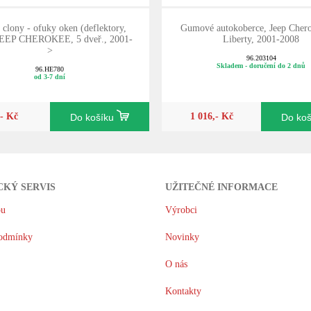
 clony - ofuky oken (deflektory,
Gumové autokoberce, Jeep Cher
 JEEP CHEROKEE, 5 dveř., 2001-
Liberty, 2001-2008
>
96.203104
Skladem - doručení do 2 dnů
96.HE780
od 3-7 dní
,- Kč
1 016,- Kč
Do košíku
Do ko
CKÝ SERVIS
UŽITEČNÉ INFORMACE
pu
Výrobci
odmínky
Novinky
O nás
Kontakty