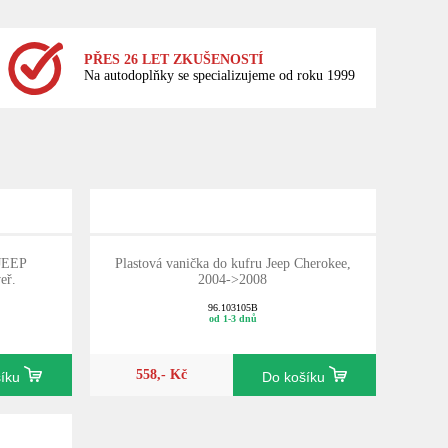
PŘES 26 LET ZKUŠENOSTÍ
Na autodoplňky se specializujeme od roku 1999
 JEEP
Plastová vanička do kufru Jeep Cherokee,
eř.
2004->2008
96.103105B
od 1-3 dnů
558,- Kč
šíku
Do košíku