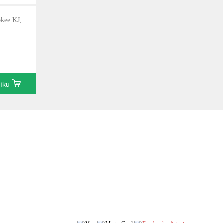
okee KJ,
šíku