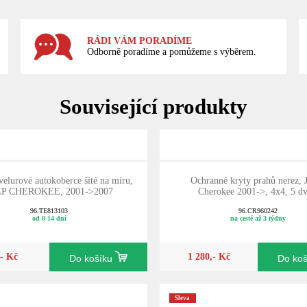
RÁDI VÁM PORADÍME
Odborně poradíme a pomůžeme s výběrem.
Související produkty
 velurové autokoberce šité na míru,
Ochranné kryty prahů nerez,
EP CHEROKEE, 2001->2007
Cherokee 2001->, 4x4, 5 dv
96.TE813103
96.CR960242
od 8-14 dní
na cestě až 3 týdny
,- Kč
1 280,- Kč
Do košíku
Do ko
Sleva