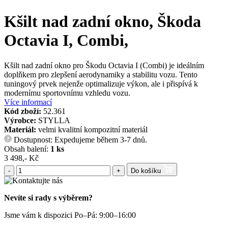
Kšilt nad zadní okno, Škoda
Octavia I, Combi,
Kšilt nad zadní okno pro Škodu Octavia I (Combi) je ideálním
doplňkem pro zlepšení aerodynamiky a stabilitu vozu. Tento
tuningový prvek nejenže optimalizuje výkon, ale i přispívá k
modernímu sportovnímu vzhledu vozu.
Více informací
Kód zboží:
52.361
Výrobce:
STYLLA
Materiál:
velmi kvalitní kompozitní materiál
Dostupnost: Expedujeme během 3-7 dnů.
?
Obsah balení:
1 ks
3 498,- Kč
-
+
Do košíku
Nevíte si rady s výběrem?
Jsme vám k dispozici Po–Pá: 9:00–16:00