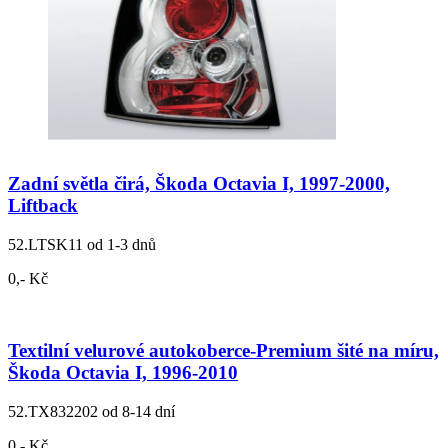
Zadní světla čirá, Škoda Octavia I, 1997-2000,
Liftback
52.LTSK11
od 1-3 dnů
0,- Kč
Textilní velurové autokoberce-Premium šité na míru,
Škoda Octavia I, 1996-2010
52.TX832202
od 8-14 dní
0,- Kč