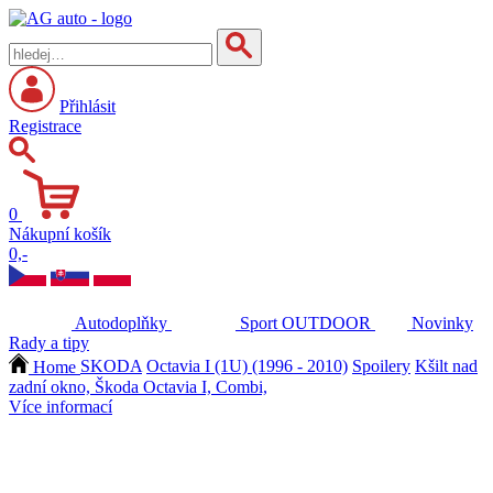
Přihlásit
Registrace
0
Nákupní košík
0,-
Autodoplňky
Sport
OUTDOOR
Novinky
Rady a tipy
Home
SKODA
Octavia I (1U) (1996 - 2010)
Spoilery
Kšilt nad
zadní okno, Škoda Octavia I, Combi,
Více informací