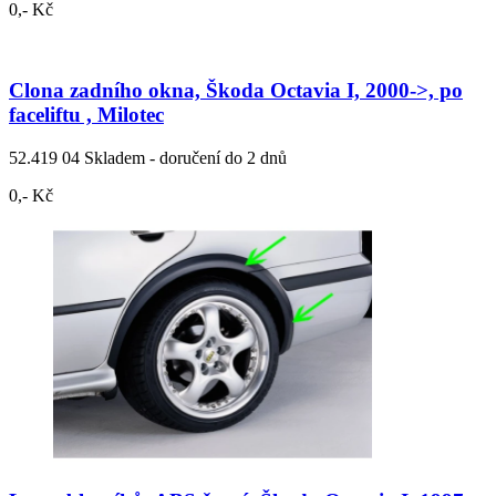
0,- Kč
Clona zadního okna, Škoda Octavia I, 2000->, po
faceliftu , Milotec
52.419 04
Skladem - doručení do 2 dnů
0,- Kč