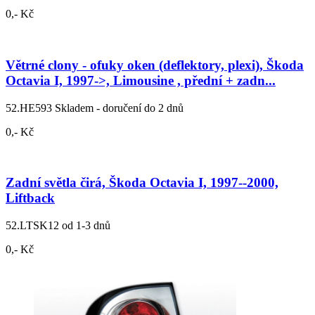
0,- Kč
Větrné clony - ofuky oken (deflektory, plexi), Škoda
Octavia I, 1997->, Limousine , přední + zadn...
52.HE593
Skladem - doručení do 2 dnů
0,- Kč
Zadní světla čirá, Škoda Octavia I, 1997--2000,
Liftback
52.LTSK12
od 1-3 dnů
0,- Kč