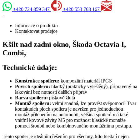
+420 724 859 347
+420 553 768 167
Informace o produktu
Kontaktovat prodejce
Kšilt nad zadní okno, Škoda Octavia I,
Combi,
Technické údaje:
Konstrukce spoileru:
kompozitní materiál IPGS
Povrch spoileru:
hladký (prakticky vyleštěný), připravený na
lakování bez nutnosti dalších příprav
Barva spoileru:
pískově žlutá
Montáž spoileru:
velmi snadná, lze provést svépomocí. Tvar
kontaktních ploch spoilera je navržen pro jednoduchou
montáž přilepením na automobil; většina spoilerů má také
vnitřní kovové závity M5 pro možnost klasické montáže
pomocí šroubů nebo kombinovaného montážnímu postupu.
Tento spoiler je ideálním řešením pro všechny, kdo hledají nejen