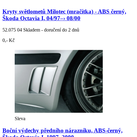
Kryty světlometů Milotec (mračítka) - ABS černý,
Škoda Octavia I, 04/97–› 08/00
52.075 04
Skladem - doručení do 2 dnů
0,- Kč
Sleva
Boční výdechy předního nárazníku, ABS-černý,