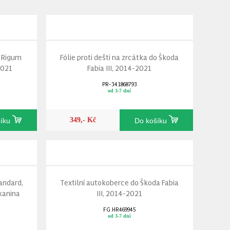
 Rigum
Fólie proti dešti na zrcátka do Škoda
2021
Fabia III, 2014-2021
PR-341868793
od 3-7 dní
349,- Kč
šíku
Do košíku
andard,
Textilní autokoberce do Škoda Fabia
tkanina
III, 2014-2021
FG.HR469945
od 3-7 dní