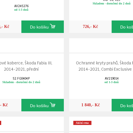
Skladem - doručení do 2 dnů
AV245276
od 1-3 dnů
9,- Kč
726,- Kč
Do košíku
Do ko
vé koberce, Škoda Fabia III,
Ochranné kryty prahů, Škoda Fa
2014-2021, přední
2014-2021, Combi Exclusive ,
52.FG0404P
AV219014
Skladem - doručení do 2 dnů
od 1-3 dnů
,- Kč
1 840,- Kč
Do košíku
Do ko
Akční cena