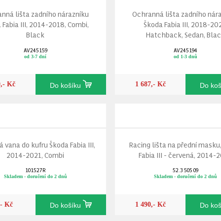
nná lišta zadního nárazníku
Ochranná lišta zadního nár
 Fabia III, 2014-2018, Combi,
Škoda Fabia III, 2018-20
Black
Hatchback, Sedan, Bla
AV245159
AV245194
od 3-7 dní
od 1-3 dnů
9,- Kč
1 687,- Kč
Do košíku
Do ko
á vana do kufru Škoda Fabia III,
Racing lišta na přední masku
2014-2021, Combi
Fabia III - červená, 2014-
101527R
52.3 505 09
Skladem - doručení do 2 dnů
Skladem - doručení do 2 dnů
,- Kč
1 490,- Kč
Do košíku
Do ko