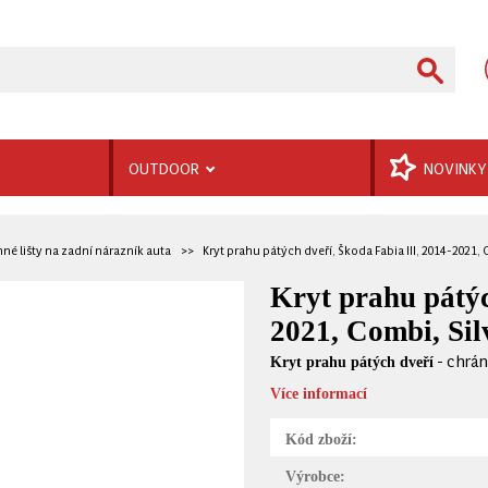
OUTDOOR
NOVINKY
né lišty na zadní nárazník auta
Kryt prahu pátých dveří, Škoda Fabia III, 2014-2021, 
Kryt prahu pátýc
2021, Combi, Sil
- chrán
Kryt prahu pátých dveří
Více informací
Kód zboží:
Výrobce: