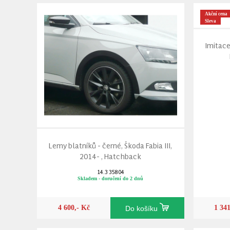
Akční cena
Sleva
Imitace
Lemy blatníků - černé, Škoda Fabia III,
2014- , Hatchback
14.3 358 04
Skladem - doručení do 2 dnů
4 600,- Kč
1 34
Do košíku