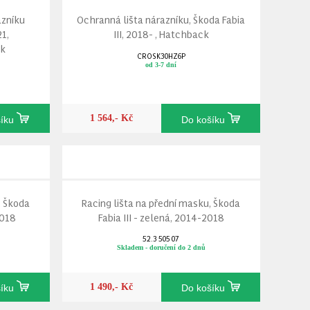
azníku
Ochranná lišta nárazníku, Škoda Fabia
21,
III, 2018- , Hatchback
ck
CROSK30HZ6P
od 3-7 dní
1 564,- Kč
šíku
Do košíku
, Škoda
Racing lišta na přední masku, Škoda
2018
Fabia III - zelená, 2014-2018
52.3 505 07
Skladem - doručení do 2 dnů
1 490,- Kč
šíku
Do košíku