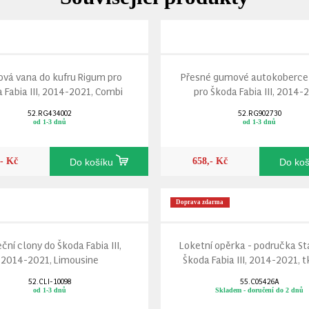
vá vana do kufru Rigum pro
Přesné gumové autokoberce
 Fabia III, 2014-2021, Combi
pro Škoda Fabia III, 2014-
52.RG434002
52.RG902730
od 1-3 dnů
od 1-3 dnů
,- Kč
658,- Kč
Do košíku
Do ko
Doprava zdarma
ční clony do Škoda Fabia III,
Loketní opěrka - područka St
2014-2021, Limousine
Škoda Fabia III, 2014-2021, 
52.CLI-10098
55.C05426A
od 1-3 dnů
Skladem - doručení do 2 dnů