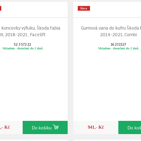
Sleva
 koncovky výfuku, Škoda Fabia
Gumová vana do kufru Škoda Fa
III, 2018-2021 , Facelift
2014-2021, Combi
52.3 572 22
16.231527
Skladem - doručení do 2 dnů
Skladem - doručení do 2 dnů
1,- Kč
941,- Kč
Do košíku
Do ko