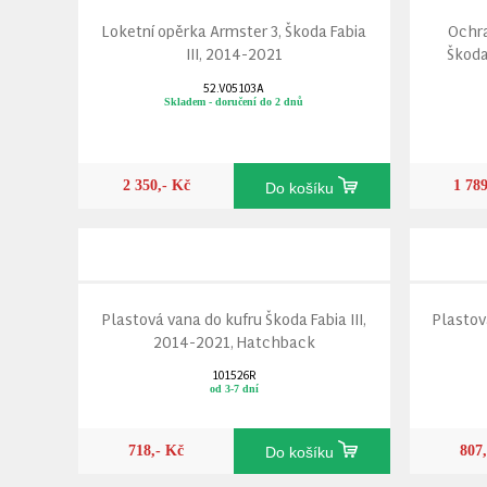
Loketní opěrka Armster 3, Škoda Fabia
Ochra
III, 2014-2021
Škoda
52.V05103A
Skladem - doručení do 2 dnů
2 350,- Kč
1 78
Do košíku
Plastová vana do kufru Škoda Fabia III,
Plastov
2014-2021, Hatchback
101526R
od 3-7 dní
718,- Kč
807
Do košíku