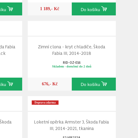
1 189,- Kč
šíku
Do košíku
da Fabia
Zimní clona - kryt chladiče, Škoda
ack
Fabia III, 2014-2018
RID-OZ-016
Skladem - doručení do 2 dnů
676,- Kč
šíku
Do košíku
Doprava zdarma
 Škoda
Loketní opěrka Armster 3, Škoda Fabia
III, 2014-2021, tkanina
52.V05232A