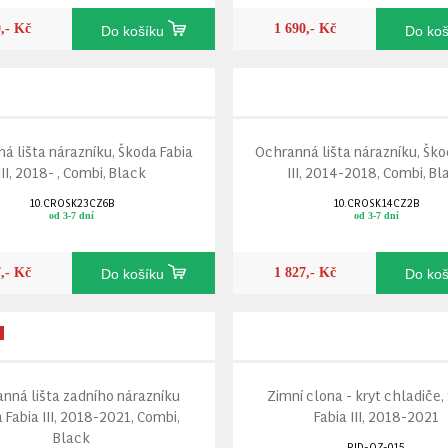
0,- Kč
1 690,- Kč
Do košíku
Do ko
á lišta nárazníku, Škoda Fabia
Ochranná lišta nárazníku, Ško
III, 2018- , Combi, Black
III, 2014-2018, Combi, Bl
10.CROSK23CZ6B
10.CROSK14CZ2B
od 3-7 dní
od 3-7 dní
7,- Kč
1 827,- Kč
Do košíku
Do ko
nná lišta zadního nárazníku
Zimní clona - kryt chladiče,
 Fabia III, 2018-2021, Combi,
Fabia III, 2018-2021
Black
RID-OZ-015