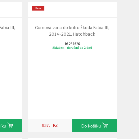
Sleva
bia III,
Gumová vana do kufru Škoda Fabia III,
2014-2021, Hatchback
16.231526
Skladem - doručení do 2 dnů
837,- Kč
šíku
Do košíku