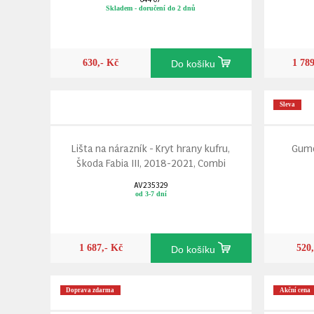
Skladem - doručení do 2 dnů
630,- Kč
1 78
Do košíku
Sleva
Lišta na nárazník - Kryt hrany kufru,
Gumo
Škoda Fabia III, 2018-2021, Combi
AV235329
od 3-7 dní
1 687,- Kč
520
Do košíku
Doprava zdarma
Akční cena