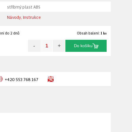
stříbrný plast ABS
Návody, Instrukce
ní do 2 dnů
Obsah balení:
1 ks
-
+
Do košíku
+420 553 768 167