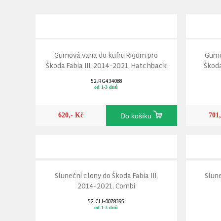
Gumová vana do kufru Rigum pro
Gumo
Škoda Fabia III, 2014-2021, Hatchback
Škoda
52.RG434088
od 1-3 dnů
620,- Kč
701
Do košíku
Sluneční clony do Škoda Fabia III,
Slune
2014-2021, Combi
52.CLI-0078395
od 1-3 dnů