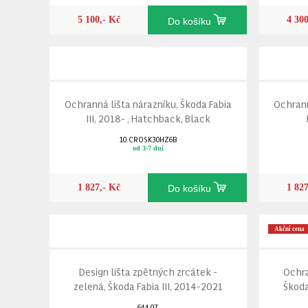
5 100,- Kč
4 30
Do košíku
Ochranná lišta nárazníku, Škoda Fabia
Ochrann
III, 2018- , Hatchback, Black
10.CROSK30HZ6B
od 3-7 dní
1 827,- Kč
1 82
Do košíku
Akční cena
Design lišta zpětných zrcátek -
Ochra
zelená, Škoda Fabia III, 2014-2021
Škoda
644 07