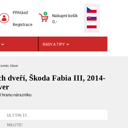
Přihlásit
0
Nákupní košík
0,-
Registrace
RADY A TIPY
Combi, Silver
h dveří, Škoda Fabia III, 2014-
ver
í hranu nárazníku
16.3 596 15
MILOTEC