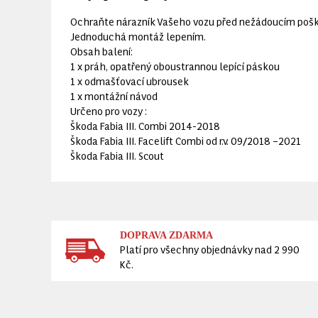
Ochraňte nárazník Vašeho vozu před nežádoucím poško
Jednoduchá montáž lepením.
Obsah balení:
1 x práh, opatřený oboustrannou lepící páskou
1 x odmašťovací ubrousek
1 x montážní návod
Určeno pro vozy :
Škoda Fabia III. Combi 2014-2018
Škoda Fabia III. Facelift Combi od r.v. 09/2018 –2021
Škoda Fabia III. Scout
DOPRAVA ZDARMA
Platí pro všechny objednávky nad 2 990
Kč.