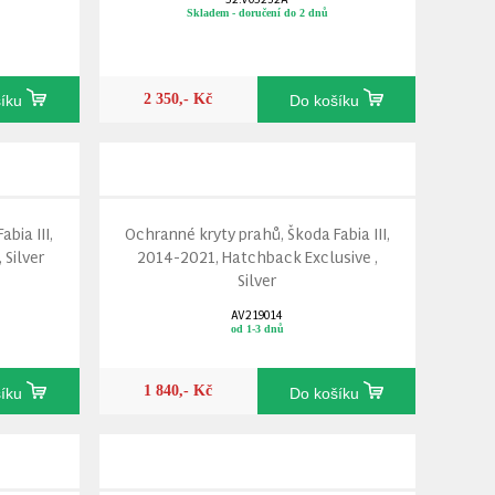
Skladem - doručení do 2 dnů
2 350,- Kč
šíku
Do košíku
bia III,
Ochranné kryty prahů, Škoda Fabia III,
 Silver
2014-2021, Hatchback Exclusive ,
Silver
AV219014
od 1-3 dnů
1 840,- Kč
šíku
Do košíku