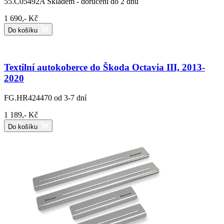
55.C05492A
Skladem - doručení do 2 dnů
1 690,- Kč
Do košíku
Textilní autokoberce do Škoda Octavia III, 2013-
2020
FG.HR424470
od 3-7 dní
1 189,- Kč
Do košíku