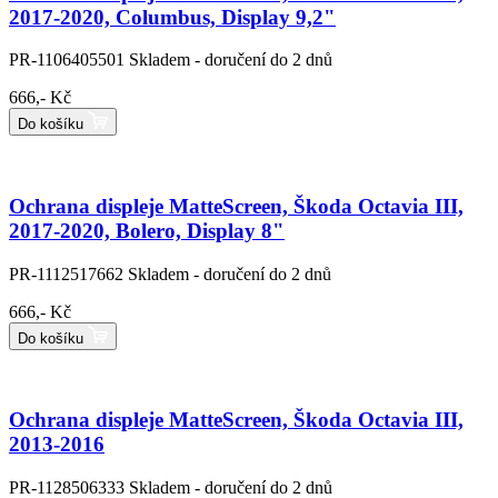
2017-2020, Columbus, Display 9,2"
PR-1106405501
Skladem - doručení do 2 dnů
666,- Kč
Do košíku
Ochrana displeje MatteScreen, Škoda Octavia III,
2017-2020, Bolero, Display 8"
PR-1112517662
Skladem - doručení do 2 dnů
666,- Kč
Do košíku
Ochrana displeje MatteScreen, Škoda Octavia III,
2013-2016
PR-1128506333
Skladem - doručení do 2 dnů