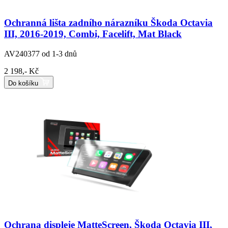
Ochranná lišta zadního nárazníku Škoda Octavia
III, 2016-2019, Combi, Facelift, Mat Black
AV240377
od 1-3 dnů
2 198,- Kč
Do košíku
Ochrana displeje MatteScreen, Škoda Octavia III,