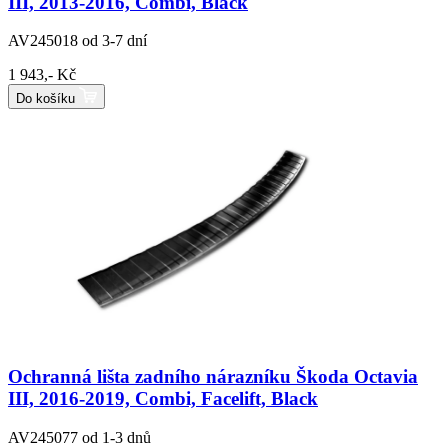
III, 2013-2016, Combi, Black
AV245018
od 3-7 dní
1 943,- Kč
Do košíku
Ochranná lišta zadního nárazníku Škoda Octavia
III, 2016-2019, Combi, Facelift, Black
AV245077
od 1-3 dnů