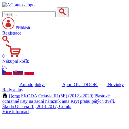
Přihlásit
Registrace
0
Nákupní košík
0,-
Autodoplňky
Sport
OUTDOOR
Novinky
Rady a tipy
Home
SKODA
Octavia III (5E) (2012 - 2020)
Plastové
ochranné lišty na zadní nárazník auta
Kryt prahu pátých dveří,
Škoda Octavia III, 2013-2017, Combi
Více informací