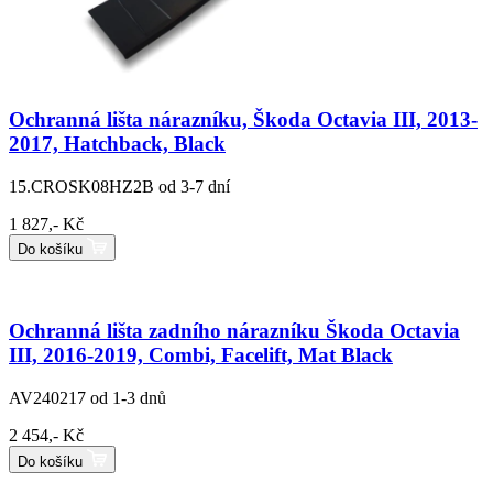
Ochranná lišta nárazníku, Škoda Octavia III, 2013-
2017, Hatchback, Black
15.CROSK08HZ2B
od 3-7 dní
1 827,- Kč
Do košíku
Ochranná lišta zadního nárazníku Škoda Octavia
III, 2016-2019, Combi, Facelift, Mat Black
AV240217
od 1-3 dnů
2 454,- Kč
Do košíku