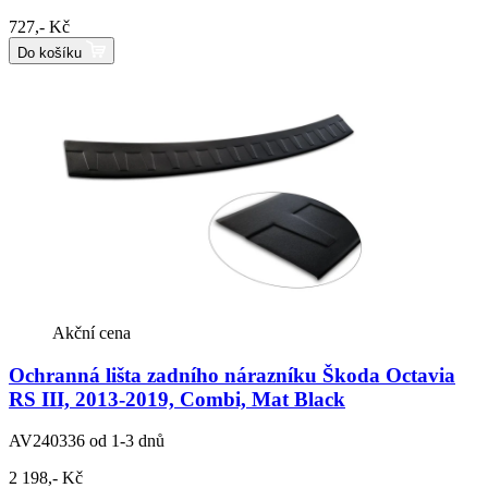
727,- Kč
Do košíku
Akční cena
Ochranná lišta zadního nárazníku Škoda Octavia
RS III, 2013-2019, Combi, Mat Black
AV240336
od 1-3 dnů
2 198,- Kč