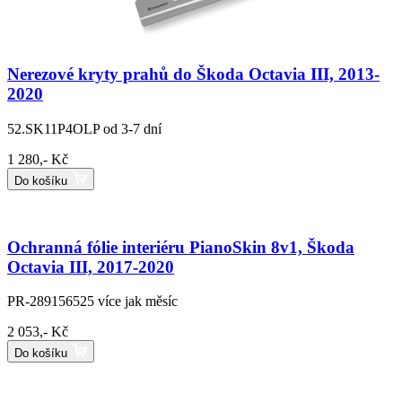
Nerezové kryty prahů do Škoda Octavia III, 2013-
2020
52.SK11P4OLP
od 3-7 dní
1 280,- Kč
Do košíku
Ochranná fólie interiéru PianoSkin 8v1, Škoda
Octavia III, 2017-2020
PR-289156525
více jak měsíc
2 053,- Kč
Do košíku