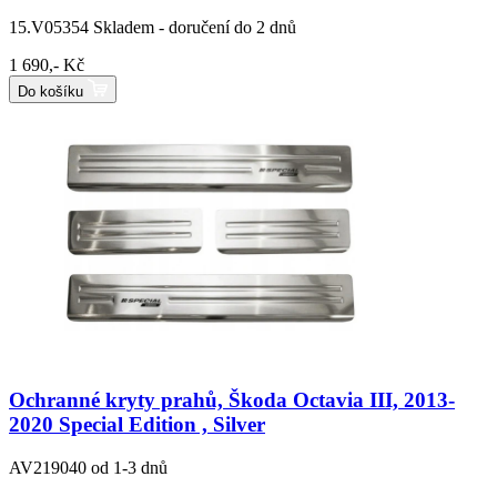
15.V05354
Skladem - doručení do 2 dnů
1 690,- Kč
Do košíku
Ochranné kryty prahů, Škoda Octavia III, 2013-
2020 Special Edition , Silver
AV219040
od 1-3 dnů