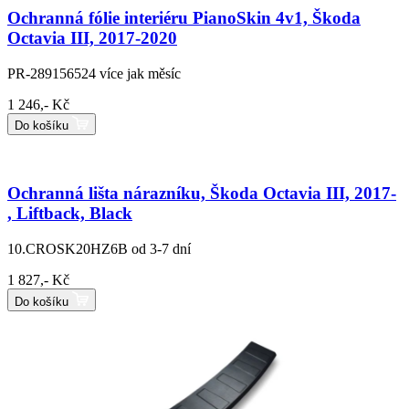
Ochranná fólie interiéru PianoSkin 4v1, Škoda
Octavia III, 2017-2020
PR-289156524
více jak měsíc
1 246,- Kč
Do košíku
Ochranná lišta nárazníku, Škoda Octavia III, 2017-
, Liftback, Black
10.CROSK20HZ6B
od 3-7 dní
1 827,- Kč
Do košíku