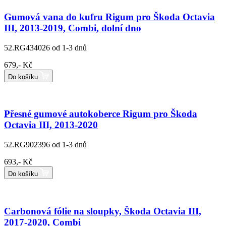
Gumová vana do kufru Rigum pro Škoda Octavia
III, 2013-2019, Combi, dolní dno
52.RG434026
od 1-3 dnů
679,- Kč
Do košíku
Přesné gumové autokoberce Rigum pro Škoda
Octavia III, 2013-2020
52.RG902396
od 1-3 dnů
693,- Kč
Do košíku
Carbonová fólie na sloupky, Škoda Octavia III,
2017-2020, Combi