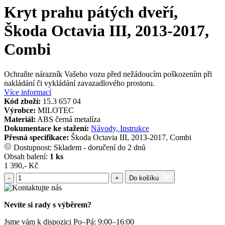
Kryt prahu pátých dveří,
Škoda Octavia III, 2013-2017,
Combi
Ochraňte nárazník Vašeho vozu před nežádoucím poškozením při
nakládání či vykládání zavazadlového prostoru.
Více informací
Kód zboží:
15.3 657 04
Výrobce:
MILOTEC
Materiál:
ABS černá metalíza
Dokumentace ke stažení:
Návody, Instrukce
Přesná specifikace:
Škoda Octavia III, 2013-2017, Combi
Dostupnost: Skladem - doručení do 2 dnů
?
Obsah balení:
1 ks
1 390,- Kč
-
+
Do košíku
Nevíte si rady s výběrem?
Jsme vám k dispozici Po–Pá: 9:00–16:00