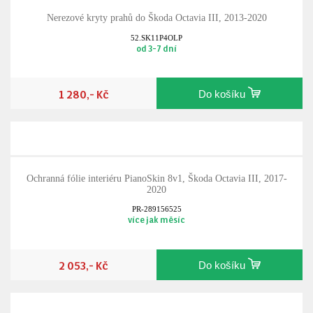
Nerezové kryty prahů do Škoda Octavia III, 2013-2020
52.SK11P4OLP
od 3-7 dní
1 280,- Kč
Do košíku
Ochranná fólie interiéru PianoSkin 8v1, Škoda Octavia III, 2017-
2020
PR-289156525
více jak měsíc
2 053,- Kč
Do košíku