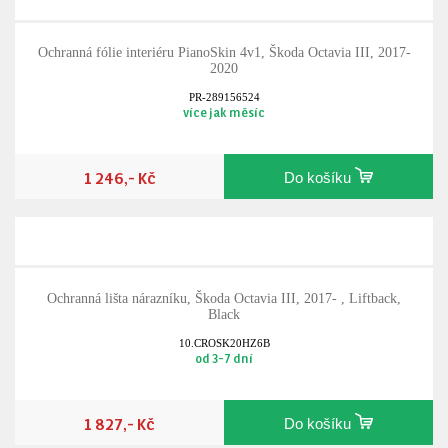
Ochranná fólie interiéru PianoSkin 4v1, Škoda Octavia III, 2017-
2020
PR-289156524
více jak měsíc
1 246,- Kč
Do košíku
Ochranná lišta nárazníku, Škoda Octavia III, 2017- , Liftback,
Black
10.CROSK20HZ6B
od 3-7 dní
1 827,- Kč
Do košíku