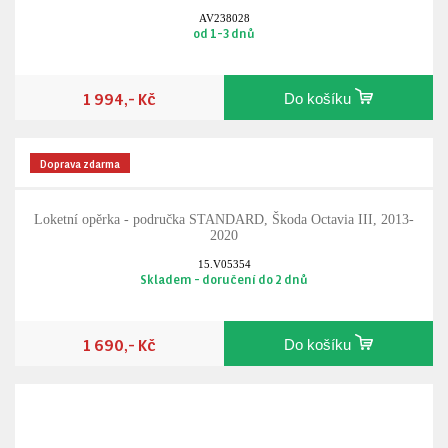
AV238028
od 1-3 dnů
1 994,- Kč
Do košíku
Doprava zdarma
Loketní opěrka - područka STANDARD, Škoda Octavia III, 2013-
2020
15.V05354
Skladem - doručení do 2 dnů
1 690,- Kč
Do košíku