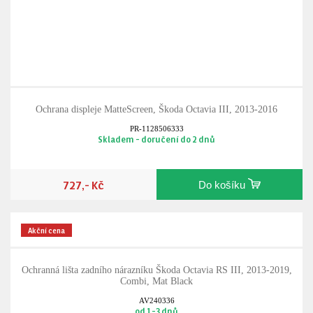
Ochrana displeje MatteScreen, Škoda Octavia III, 2013-2016
PR-1128506333
Skladem - doručení do 2 dnů
727,- Kč
Do košíku
Akční cena
Ochranná lišta zadního nárazníku Škoda Octavia RS III, 2013-2019,
Combi, Mat Black
AV240336
od 1-3 dnů