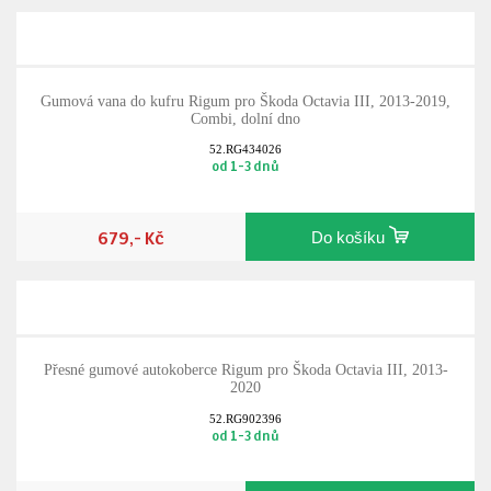
Gumová vana do kufru Rigum pro Škoda Octavia III, 2013-2019,
Combi, dolní dno
52.RG434026
od 1-3 dnů
679,- Kč
Do košíku
Přesné gumové autokoberce Rigum pro Škoda Octavia III, 2013-
2020
52.RG902396
od 1-3 dnů