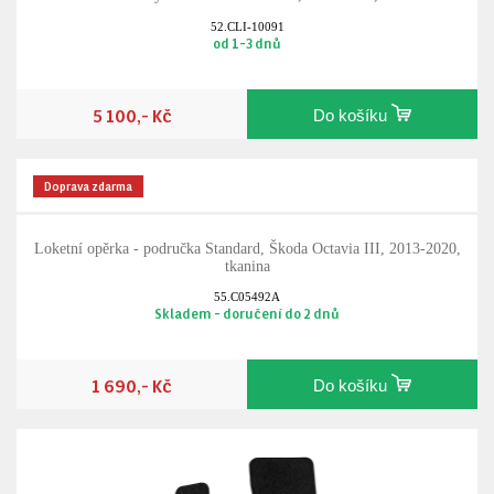
52.CLI-10091
od 1-3 dnů
5 100,- Kč
Do košíku
Doprava zdarma
Loketní opěrka - područka Standard, Škoda Octavia III, 2013-2020,
tkanina
55.C05492A
Skladem - doručení do 2 dnů
1 690,- Kč
Do košíku