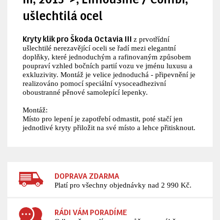
ušlechtilá ocel
Kryty klik pro Škoda Octavia III
z prvotřídní
ušlechtilé nerezavějící oceli se řadí mezi elegantní
doplňky, které jednoduchým a rafinovaným způsobem
poupraví vzhled bočních partií vozu ve jménu luxusu a
exkluzivity. Montáž je velice jednoduchá - připevnění je
realizováno pomocí speciální vysoceadhezivní
oboustranné pěnové samolepící lepenky.
Montáž:
Místo pro lepení je zapotřebí odmastit, poté stačí jen
jednotlivé kryty přiložit na své místo a lehce přitisknout.
DOPRAVA ZDARMA
Platí pro všechny objednávky nad 2 990 Kč.
RÁDI VÁM PORADÍME