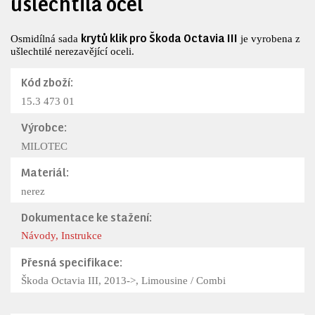
ušlechtilá ocel
krytů klik pro Škoda Octavia III
Osmidílná sada
je vyrobena z
ušlechtilé nerezavějící oceli.
Kód zboží:
15.3 473 01
Výrobce:
MILOTEC
Materiál:
nerez
Dokumentace ke stažení:
Návody, Instrukce
Přesná specifikace:
Škoda Octavia III, 2013->, Limousine / Combi