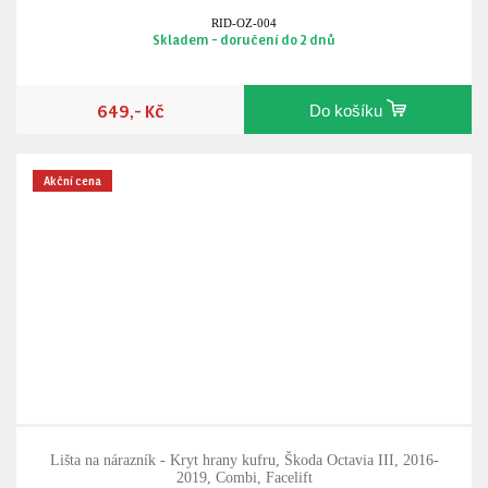
RID-OZ-004
Skladem - doručení do 2 dnů
649,- Kč
Do košíku
Akční cena
Lišta na nárazník - Kryt hrany kufru, Škoda Octavia III, 2016-
2019, Combi, Facelift