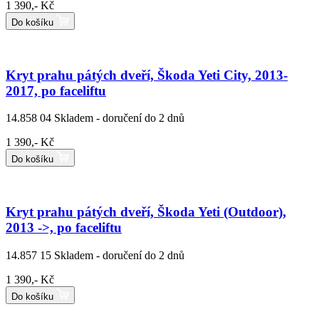
1 390,- Kč
Do košíku
Kryt prahu pátých dveří, Škoda Yeti City, 2013-
2017, po faceliftu
14.858 04
Skladem - doručení do 2 dnů
1 390,- Kč
Do košíku
Kryt prahu pátých dveří, Škoda Yeti (Outdoor),
2013 ->, po faceliftu
14.857 15
Skladem - doručení do 2 dnů
1 390,- Kč
Do košíku