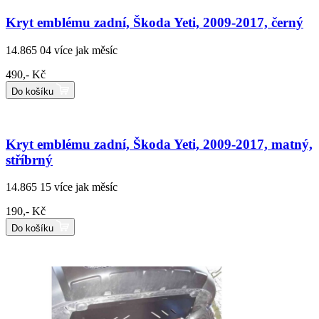
Kryt emblému zadní, Škoda Yeti, 2009-2017, černý
14.865 04
více jak měsíc
490,- Kč
Do košíku
Kryt emblému zadní, Škoda Yeti, 2009-2017, matný,
stříbrný
14.865 15
více jak měsíc
190,- Kč
Do košíku