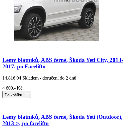
Lemy blatníků, ABS černé, Škoda Yeti City, 2013-
2017, po Faceliftu
14.816 04
Skladem - doručení do 2 dnů
4 600,- Kč
Do košíku
Lemy blatníků, ABS černé, Škoda Yeti (Outdoor),
2013->, po faceliftu