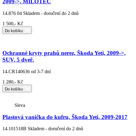
2009->, MILOTEC
14.876 04
Skladem - doručení do 2 dnů
1 500,- Kč
Do košíku
Ochranné kryty prahů nerez, Škoda Yeti, 2009->,
SUV, 5 dveř.
14.CR140636
od 3-7 dní
1 280,- Kč
Do košíku
Sleva
Plastová vanička do kufru, Škoda Yeti, 2009-2017
14.101518B
Skladem - doručení do 2 dnů