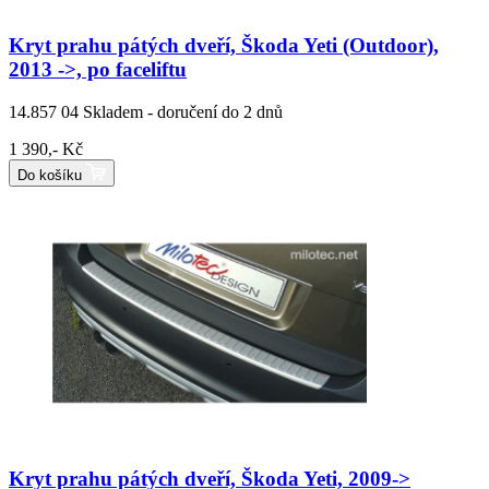
Kryt prahu pátých dveří, Škoda Yeti (Outdoor),
2013 ->, po faceliftu
14.857 04
Skladem - doručení do 2 dnů
1 390,- Kč
Do košíku
Kryt prahu pátých dveří, Škoda Yeti, 2009->