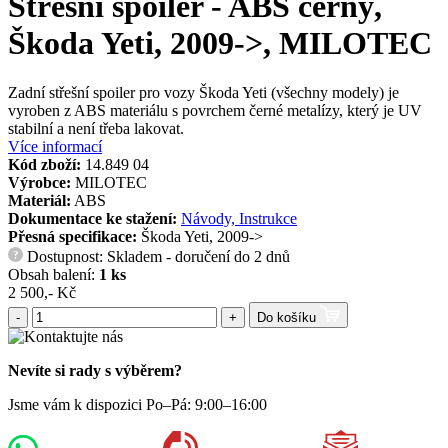
Střešní spoiler - ABS černý,
Škoda Yeti, 2009->, MILOTEC
Zadní střešní spoiler pro vozy Škoda Yeti (všechny modely) je
vyroben z ABS materiálu s povrchem černé metalízy, který je UV
stabilní a není třeba lakovat.
Více informací
Kód zboží:
14.849 04
Výrobce:
MILOTEC
Materiál:
ABS
Dokumentace ke stažení:
Návody, Instrukce
Přesná specifikace:
Škoda Yeti, 2009->
Dostupnost: Skladem - doručení do 2 dnů
?
Obsah balení:
1 ks
2 500,- Kč
-
+
Do košíku
Nevíte si rady s výběrem?
Jsme vám k dispozici Po–Pá: 9:00–16:00