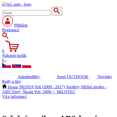
Přihlásit
Registrace
0
Nákupní košík
0,-
Autodoplňky
Sport
OUTDOOR
Novinky
Rady a tipy
Home
SKODA
Yeti (2009 - 2017)
Spoilery
Střešní spoiler -
ABS černý, Škoda Yeti, 2009->, MILOTEC
Více informací