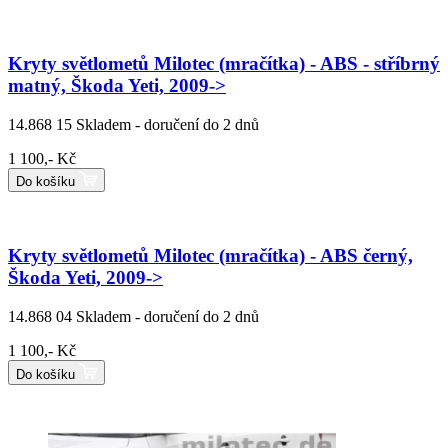
Kryty světlometů Milotec (mračítka) - ABS - stříbrný
matný, Škoda Yeti, 2009->
14.868 15
Skladem - doručení do 2 dnů
1 100,- Kč
Do košíku
Kryty světlometů Milotec (mračítka) - ABS černý,
Škoda Yeti, 2009->
14.868 04
Skladem - doručení do 2 dnů
1 100,- Kč
Do košíku