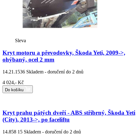
Sleva
Kryt motoru a převodovky, Škoda Yeti, 2009->,
ohýbaný, ocel 2 mm
14.21.1536
Skladem - doručení do 2 dnů
4 024,- Kč
Do košíku
Kryt prahu pátých dveří - ABS stříbrný, Škoda Yeti
(City), 2013->, po faceliftu
14.858 15
Skladem - doručení do 2 dnů