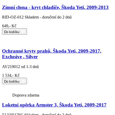
Zimní clona - kryt chladiče, Škoda Yeti, 2009-2013
RID-OZ-012
Skladem - doručení do 2 dnů
649,- Kč
Do košíku
Ochranné kryty prahů, Škoda Yeti, 2009-2017,
Exclusive , Silver
AV219012
od 1-3 dnů
1 534,- Kč
Do košíku
Doprava zdarma
Loketní opěrka Armster 3, Škoda Yeti, 2009-2017
52.V05176C
Skladem - doručení do 2 dnů