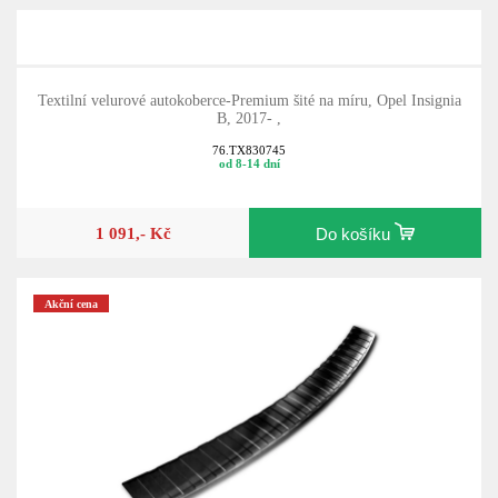
Textilní velurové autokoberce-Premium šité na míru, Opel Insignia
B, 2017- ,
76.TX830745
od 8-14 dní
1 091,- Kč
Do košíku
Akční cena