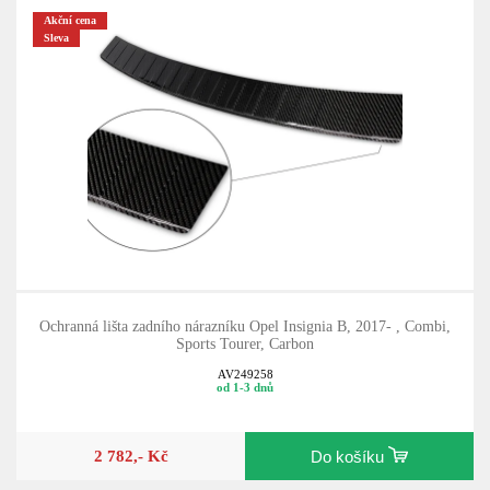
Akční cena
Sleva
Ochranná lišta zadního nárazníku Opel Insignia B, 2017- , Combi,
Sports Tourer, Carbon
AV249258
od 1-3 dnů
2 782,- Kč
Do košíku