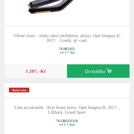
Větrné clony - ofuky oken (deflektory, plexi), Opel Insignia II,
2017- , Combi, př.+zad.
76.HE2421
od 3-7 dní
1 207,- Kč
Do košíku
Akční cena
Lišta na nárazník - Kryt hrany kufru, Opel Insignia B, 2017- ,
Liftback, Grand Sport
76.CRO235326
od 1-3 dnů