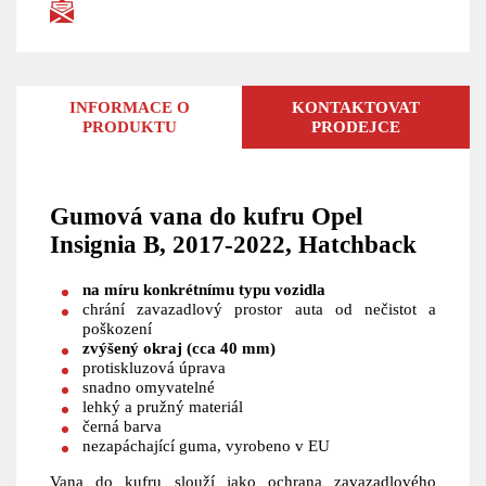
INFORMACE O
KONTAKTOVAT
PRODUKTU
PRODEJCE
Gumová vana do kufru Opel
Insignia B, 2017-2022, Hatchback
na míru konkrétnímu typu vozidla
chrání zavazadlový prostor auta od nečistot a
poškození
zvýšený okraj (cca 40 mm)
protiskluzová úprava
snadno omyvatelné
lehký a pružný materiál
černá barva
nezapáchající guma, vyrobeno v EU
Vana do kufru slouží jako ochrana zavazadlového