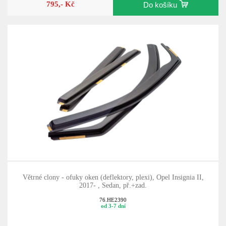
795,- Kč
Do košíku
Větrné clony - ofuky oken (deflektory, plexi), Opel Insignia II,
2017- , Sedan, př.+zad.
76.HE2390
od 3-7 dní