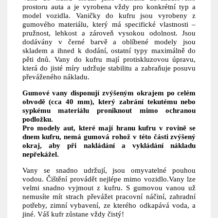
prostoru auta a je vyrobena vždy pro konkrétní typ a
model vozidla. Vaničky do kufru jsou vyrobeny z
gumového materiálu, který má specifické vlastnosti –
pružnost, lehkost a zároveň vysokou odolnost. Jsou
dodávány v černé barvě a oblíbené modely jsou
skladem a ihned k dodání, ostatní typy maximálně do
pěti dnů. Vany do kufru mají protiskluzovou úpravu,
která do jisté míry udržuje stabilitu a zabraňuje posuvu
převáženého nákladu.
Gumové vany disponují zvýšeným okrajem po celém
obvodě (cca 40 mm), který zabrání tekutému nebo
sypkému materiálu proniknout mimo ochranou
podložku.
Pro modely aut, které mají hranu kufru v rovině se
dnem kufru, nemá gumová rohož v této části zvýšený
okraj, aby při nakládání a vykládání nákladu
nepřekážel.
Vany se snadno udržují, jsou omyvatelné pouhou
vodou. Čištění provádět nejlépe mimo vozidlo.Vany lze
velmi snadno vyjmout z kufru. S gumovou vanou už
nemusíte mít strach převážet pracovní náčiní, zahradní
potřeby, zimní vybavení, ze kterého odkapává voda, a
jiné. Váš kufr zůstane vždy čistý!