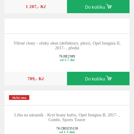
1 207,- Kč
Do košíku
Větrné clony - ofuky oken (deflektory, plexi), Opel Insignia II,
2017- , přední
76.HE2389
od 3-7 dní
789,- Kč
Do košíku
Akční cena
Lišta na nárazník - Kryt hrany kufru, Opel Insignia B, 2017- ,
Combi, Sports Tourer
76.CRO235158
od 1-3 dnů