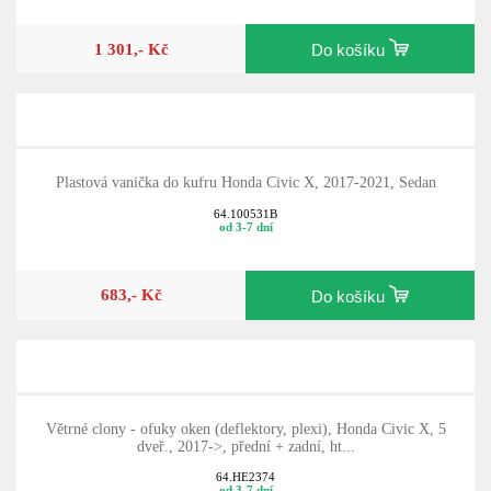
1 301,- Kč
Do košíku
Plastová vanička do kufru Honda Civic X, 2017-2021, Sedan
64.100531B
od 3-7 dní
683,- Kč
Do košíku
Větrné clony - ofuky oken (deflektory, plexi), Honda Civic X, 5
dveř., 2017->, přední + zadní, ht...
64.HE2374
od 3-7 dní