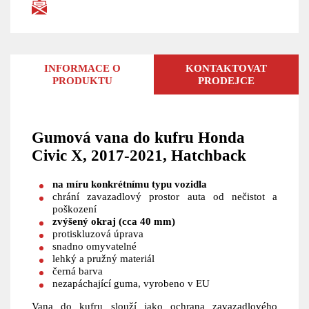
INFORMACE O
KONTAKTOVAT
PRODUKTU
PRODEJCE
Gumová vana do kufru Honda
Civic X, 2017-2021, Hatchback
na míru konkrétnímu typu vozidla
chrání zavazadlový prostor auta od nečistot a
poškození
zvýšený okraj (cca 40 mm)
protiskluzová úprava
snadno omyvatelné
lehký a pružný materiál
černá barva
nezapáchající guma, vyrobeno v EU
Vana do kufru slouží jako ochrana zavazadlového