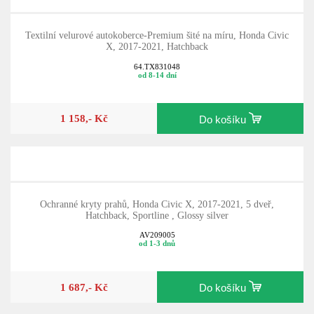
Textilní velurové autokoberce-Premium šité na míru, Honda Civic
X, 2017-2021, Hatchback
64.TX831048
od 8-14 dní
1 158,- Kč
Do košíku
Ochranné kryty prahů, Honda Civic X, 2017-2021, 5 dveř,
Hatchback, Sportline , Glossy silver
AV209005
od 1-3 dnů
1 687,- Kč
Do košíku