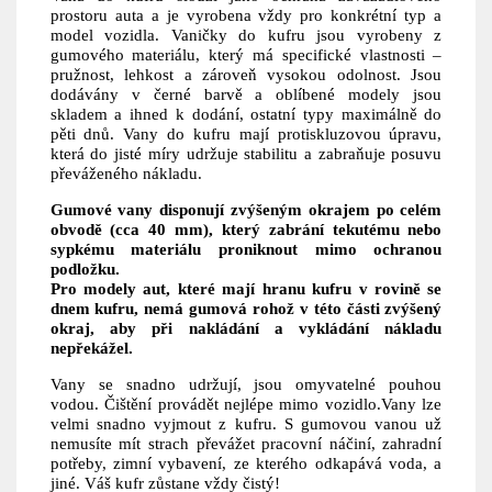
prostoru auta a je vyrobena vždy pro konkrétní typ a
model vozidla. Vaničky do kufru jsou vyrobeny z
gumového materiálu, který má specifické vlastnosti –
pružnost, lehkost a zároveň vysokou odolnost. Jsou
dodávány v černé barvě a oblíbené modely jsou
skladem a ihned k dodání, ostatní typy maximálně do
pěti dnů. Vany do kufru mají protiskluzovou úpravu,
která do jisté míry udržuje stabilitu a zabraňuje posuvu
převáženého nákladu.
Gumové vany disponují zvýšeným okrajem po celém
obvodě (cca 40 mm), který zabrání tekutému nebo
sypkému materiálu proniknout mimo ochranou
podložku.
Pro modely aut, které mají hranu kufru v rovině se
dnem kufru, nemá gumová rohož v této části zvýšený
okraj, aby při nakládání a vykládání nákladu
nepřekážel.
Vany se snadno udržují, jsou omyvatelné pouhou
vodou. Čištění provádět nejlépe mimo vozidlo.Vany lze
velmi snadno vyjmout z kufru. S gumovou vanou už
nemusíte mít strach převážet pracovní náčiní, zahradní
potřeby, zimní vybavení, ze kterého odkapává voda, a
jiné. Váš kufr zůstane vždy čistý!