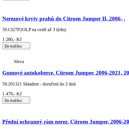
Nerezové kryty prahů do Citroen Jumper II, 2006- ,
59.CI27P2OLP
na cestě až 3 týdny
1 280,- Kč
Do košíku
Sleva
Gumové autokoberce, Citroen Jumper, 2006-2021, 20
59.201321
Skladem - doručení do 2 dnů
1 479,- Kč
Do košíku
Přední ochranný rám nerez, Citroen Jumper, 2006-2