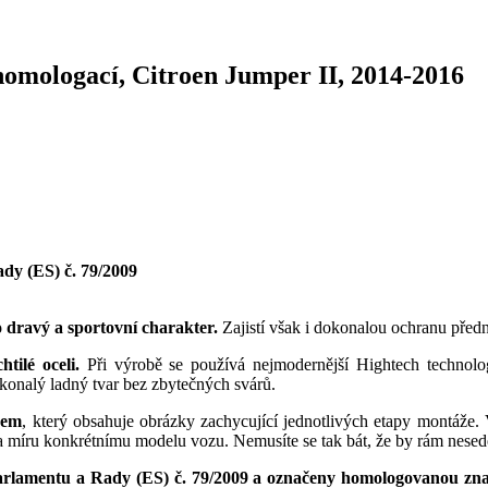
omologací, Citroen Jumper II, 2014-2016
dy (ES) č. 79/2009
 dravý a sportovní charakter.
Zajistí však i dokonalou ochranu předn
tilé oceli.
Při výrobě se používá nejmodernější Hightech technolo
konalý ladný tvar bez zbytečných svárů.
dem
, který obsahuje obrázky zachycující jednotlivých etapy montáže
a míru konkrétnímu modelu vozu. Nemusíte se tak bát, že by rám nesed
rlamentu a Rady (ES) č. 79/2009 a označeny homologovanou zn