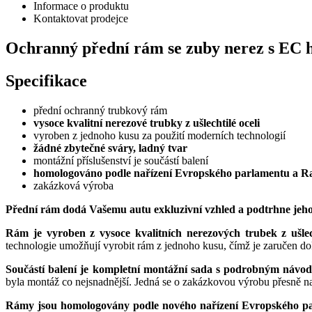
Informace o produktu
Kontaktovat prodejce
Ochranný přední rám se zuby nerez s EC h
Specifikace
přední ochranný trubkový rám
vysoce kvalitní nerezové trubky z ušlechtilé oceli
vyroben z jednoho kusu za použití moderních technologií
žádné zbytečné sváry, ladný tvar
montážní příslušenství je součástí balení
homologováno podle nařízení Evropského parlamentu a Ra
zakázková výroba
Přední rám dodá Vašemu autu exkluzivní vzhled a podtrhne jeho
Rám je vyroben z vysoce kvalitních nerezových trubek z ušlech
technologie umožňují vyrobit rám z jednoho kusu, čímž je zaručen do
Součástí balení je kompletní montážní sada s podrobným návo
byla montáž co nejsnadnější. Jedná se o zakázkovou výrobu přesně n
Rámy jsou homologovány podle nového nařízení Evropského pa