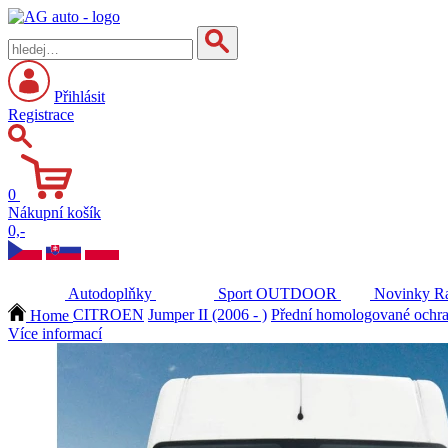
Přihlásit
Registrace
0
Nákupní košík
0,-
Autodoplňky
Sport
OUTDOOR
Novinky
Ra
Home
CITROEN
Jumper II (2006 - )
Přední homologované ochra
Více informací