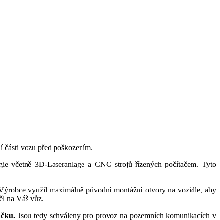
í části vozu před poškozením.
gie včetně 3D-Laseranlage a CNC strojů řízených počítačem. Tyto
. Výrobce využil maximálně původní montážní otvory na vozidle, aby
ěl na Váš vůz.
ačku.
Jsou tedy schváleny pro provoz na pozemních komunikacích v