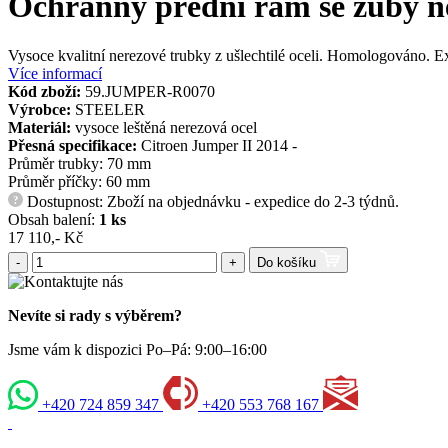
Ochranný přední rám se zuby ne
Vysoce kvalitní nerezové trubky z ušlechtilé oceli. Homologováno. Ex
Více informací
Kód zboží:
59.JUMPER-R0070
Výrobce:
STEELER
Materiál:
vysoce leštěná nerezová ocel
Přesná specifikace:
Citroen Jumper II 2014 -
Průměr trubky: 70 mm
Průměr příčky: 60 mm
Dostupnost: Zboží na objednávku - expedice do 2-3 týdnů.
?
Obsah balení:
1 ks
17 110,- Kč
-
+
Do košíku
Nevíte si rady s výběrem?
Jsme vám k dispozici Po–Pá: 9:00–16:00
+420 724 859 347
+420 553 768 167