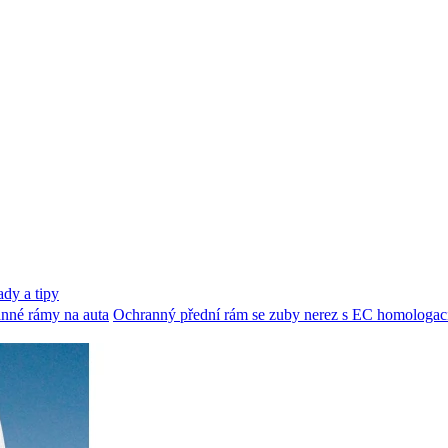
dy a tipy
nné rámy na auta
Ochranný přední rám se zuby nerez s EC homologací