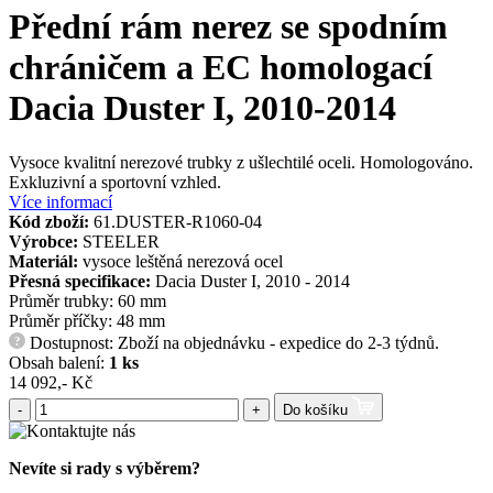
Přední rám nerez se spodním
chráničem a EC homologací
Dacia Duster I, 2010-2014
Vysoce kvalitní nerezové trubky z ušlechtilé oceli. Homologováno.
Exkluzivní a sportovní vzhled.
Více informací
Kód zboží:
61.DUSTER-R1060-04
Výrobce:
STEELER
Materiál:
vysoce leštěná nerezová ocel
Přesná specifikace:
Dacia Duster I, 2010 - 2014
Průměr trubky: 60 mm
Průměr příčky: 48 mm
Dostupnost: Zboží na objednávku - expedice do 2-3 týdnů.
?
Obsah balení:
1 ks
14 092,- Kč
-
+
Do košíku
Nevíte si rady s výběrem?