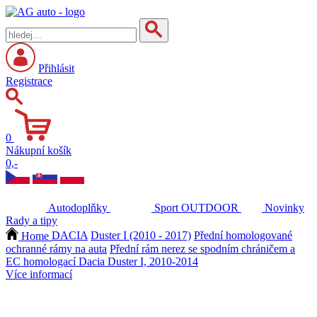
Přihlásit
Registrace
0
Nákupní košík
0,-
Autodoplňky
Sport
OUTDOOR
Novinky
Rady a tipy
Home
DACIA
Duster I (2010 - 2017)
Přední homologované
ochranné rámy na auta
Přední rám nerez se spodním chráničem a
EC homologací Dacia Duster I, 2010-2014
Více informací