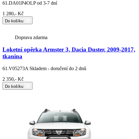
61.DA01P4OLP
od 3-7 dní
1 280,- Kč
Do košíku
Doprava zdarma
Loketní opěrka Armster 3, Dacia Duster, 2009-2017,
tkanina
61.V05273A
Skladem - doručení do 2 dnů
2 350,- Kč
Do košíku