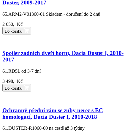
Duster, 2009-2017
65.ARM2-V01360-01
Skladem - doručení do 2 dnů
2 650,- Kč
Do košíku
Spoiler zadních dveří horní, Dacia Duster I, 2010-
2017
61.RD5L
od 3-7 dní
3 498,- Kč
Do košíku
Ochranný přední rám se zuby nerez s EC
homologací, Dacia Duster I, 2010-2018
61.DUSTER-R1060-00
na cestě až 3 týdny