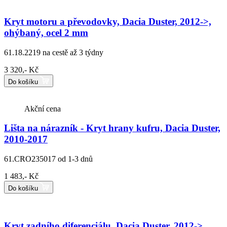
Kryt motoru a převodovky, Dacia Duster, 2012->,
ohýbaný, ocel 2 mm
61.18.2219
na cestě až 3 týdny
3 320,- Kč
Do košíku
Akční cena
Lišta na nárazník - Kryt hrany kufru, Dacia Duster,
2010-2017
61.CRO235017
od 1-3 dnů
1 483,- Kč
Do košíku
Kryt zadního diferenciálu, Dacia Duster, 2012->,