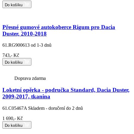
Do košíku
Přesné gumové autokoberce Rigum pro Dacia
Duster, 2010-2018
61.RG900613
od 1-3 dnů
743,- Kč
Do košíku
Doprava zdarma
Loketní opěrka - područka Standard, Dacia Duster,
2009-2017, tkanina
61.C05467A
Skladem - doručení do 2 dnů
1 690,- Kč
Do košíku