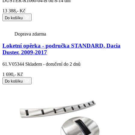
DUSTER-R1060-04-B
od 8-14 dní
13 388,- Kč
Do košíku
Doprava zdarma
Loketní opěrka - područka STANDARD, Dacia
Duster, 2009-2017
61.V05344
Skladem - doručení do 2 dnů
1 690,- Kč
Do košíku