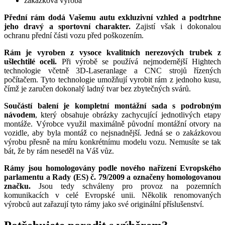
zakázková výroba
Přední rám dodá Vašemu autu exkluzivní vzhled a podtrhne
jeho dravý a sportovní charakter.
Zajistí však i dokonalou
ochranu přední části vozu před poškozením.
Rám je vyroben z vysoce kvalitních nerezových trubek z
ušlechtilé oceli.
Při výrobě se používá nejmodernější Hightech
technologie včetně 3D-Laseranlage a CNC strojů řízených
počítačem. Tyto technologie umožňují vyrobit rám z jednoho kusu,
čímž je zaručen dokonalý ladný tvar bez zbytečných svárů.
Součástí balení je kompletní montážní sada s podrobným
návodem
, který obsahuje obrázky zachycující jednotlivých etapy
montáže. Výrobce využil maximálně původní montážní otvory na
vozidle, aby byla montáž co nejsnadnější. Jedná se o zakázkovou
výrobu přesně na míru konkrétnímu modelu vozu. Nemusíte se tak
bát, že by rám neseděl na Váš vůz.
Rámy jsou homologovány podle nového nařízení Evropského
parlamentu a Rady (ES) č. 79/2009 a označeny homologovanou
značku.
Jsou tedy schváleny pro provoz na pozemních
komunikacích v celé Evropské unii. Několik renomovaných
výrobců aut zařazují tyto rámy jako své originální příslušenství.