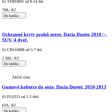
61.TE803601
od 8-14 dní
798,- Kč
Do košíku
Ochranné kryty prahů nerez, Dacia Duster 2010->,
SUV, 4 dveř.
61.CR610088
od 3-7 dní
1 280,- Kč
Do košíku
Akční cena
Gumové koberce do auta, Dacia Duster, 2010-2013
61.FG0331
od 1-3 dnů
619,- Kč
Do košíku