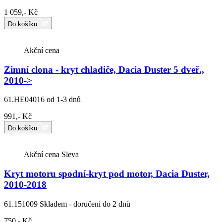
1 059,- Kč
Do košíku
Akční cena
Zimní clona - kryt chladiče, Dacia Duster 5 dveř.,
2010->
61.HE04016
od 1-3 dnů
991,- Kč
Do košíku
Akční cena
Sleva
Kryt motoru spodní-kryt pod motor, Dacia Duster,
2010-2018
61.151009
Skladem - doručení do 2 dnů
750,- Kč