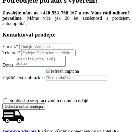
Potřebujete poradit s výběrem?
Zavolejte nám na +420 553 768 167 a my Vám rádi odborně
poradíme.
Máme více jak 20 let zkušeností s prodejem
autodoplňků.
Kontaktovat prodejce
E-mail:
*
Telefon:
*
Dotaz
Opiště text z obrázku :
Souhlasím se zpracováním osobních údajů
Odeslat dotaz prodejci
Doprava zdarma
Platí pro všechny objednávky nad 2 990 Kč.