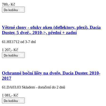
789,- Kč
Do košíku
Větrné clony - ofuky oken (deflektory, plexi), Dacia
Duster, 5 dveř., 2010->, přední + zadní
61.HE1712
od 3-7 dní
1 207,- Kč
Do košíku
Ochranné boční lišty na dveře, Dacia Duster, 2010-
2017
61.DA03.03
Skladem - doručení do 2 dnů
1 081,- Kč
Do košíku