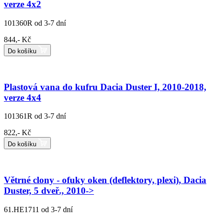
verze 4x2
101360R
od 3-7 dní
844,- Kč
Do košíku
Plastová vana do kufru Dacia Duster I, 2010-2018,
verze 4x4
101361R
od 3-7 dní
822,- Kč
Do košíku
Větrné clony - ofuky oken (deflektory, plexi), Dacia
Duster, 5 dveř., 2010->
61.HE1711
od 3-7 dní