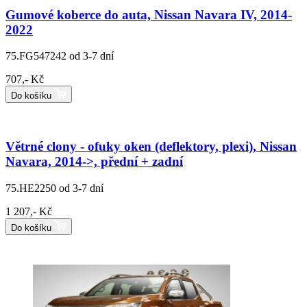
Gumové koberce do auta, Nissan Navara IV, 2014-
2022
75.FG547242
od 3-7 dní
707,- Kč
Do košíku
Větrné clony - ofuky oken (deflektory, plexi), Nissan
Navara, 2014->, přední + zadní
75.HE2250
od 3-7 dní
1 207,- Kč
Do košíku