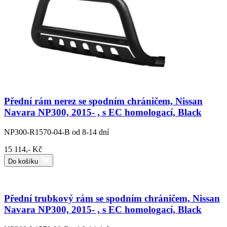
Přední rám nerez se spodním chráničem, Nissan
Navara NP300, 2015- , s EC homologací, Black
NP300-R1570-04-B
od 8-14 dní
15 114,- Kč
Do košíku
Přední trubkový rám se spodním chráničem, Nissan
Navara NP300, 2015- , s EC homologací, Black