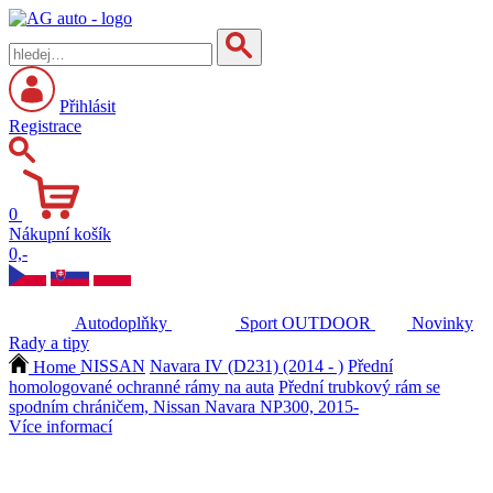
Přihlásit
Registrace
0
Nákupní košík
0,-
Autodoplňky
Sport
OUTDOOR
Novinky
Rady a tipy
Home
NISSAN
Navara IV (D231) (2014 - )
Přední
homologované ochranné rámy na auta
Přední trubkový rám se
spodním chráničem, Nissan Navara NP300, 2015-
Více informací