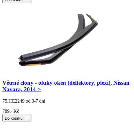
Větrné clony - ofuky oken (deflektory, plexi), Nissan
Navara, 2014->
75.HE2249
od 3-7 dní
789,- Kč
Do košíku