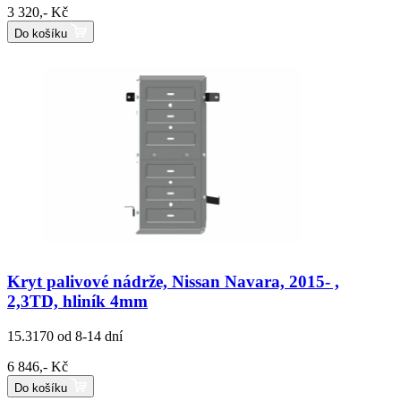
3 320,- Kč
Do košíku
Kryt palivové nádrže, Nissan Navara, 2015- ,
2,3TD, hliník 4mm
15.3170
od 8-14 dní
6 846,- Kč
Do košíku