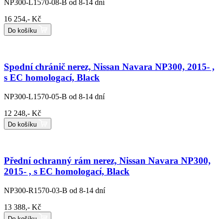
NP300-L1570-08-B
od 8-14 dní
16 254,- Kč
Do košíku
Spodní chránič nerez, Nissan Navara NP300, 2015- ,
s EC homologací, Black
NP300-L1570-05-B
od 8-14 dní
12 248,- Kč
Do košíku
Přední ochranný rám nerez, Nissan Navara NP300,
2015- , s EC homologací, Black
NP300-R1570-03-B
od 8-14 dní
13 388,- Kč
Do košíku