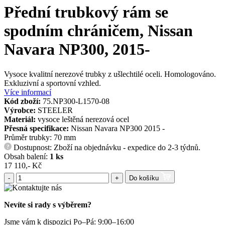
Přední trubkový rám se
spodním chráničem, Nissan
Navara NP300, 2015-
Vysoce kvalitní nerezové trubky z ušlechtilé oceli. Homologováno.
Exkluzivní a sportovní vzhled.
Více informací
Kód zboží:
75.NP300-L1570-08
Výrobce:
STEELER
Materiál:
vysoce leštěná nerezová ocel
Přesná specifikace:
Nissan Navara NP300 2015 -
Průměr trubky: 70 mm
Dostupnost: Zboží na objednávku - expedice do 2-3 týdnů.
?
Obsah balení:
1 ks
17 110,- Kč
-
+
Do košíku
Nevíte si rady s výběrem?
Jsme vám k dispozici Po–Pá: 9:00–16:00