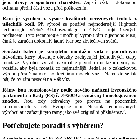
jeho dravý a sportovní charakter.
Zajistí však i dokonalou
ochranu přední části vozu před poškozením.
Rám je vyroben z vysoce kvalitních nerezových trubek z
ušlechtilé oceli.
Při výrobě se používá nejmodernější Hightech
technologie včetně 3D-Laseranlage a CNC strojů řízených
počítačem. Tyto technologie umožňují vyrobit rám z jednoho kusu,
čímž je zaručen dokonalý ladný tvar bez zbytečných svárů.
Součástí balení je kompletní montážní sada s podrobným
návodem
, který obsahuje obrázky zachycující jednotlivých etapy
montáže. Výrobce využil maximálně původní montážní otvory na
vozidle, aby byla montáž co nejsnadnější. Jedná se o zakázkovou
výrobu přesně na míru konkrétnímu modelu vozu. Nemusíte se tak
bát, že by rám neseděl na Váš vůz.
Rámy jsou homologovány podle nového nařízení Evropského
parlamentu a Rady (ES) č. 79/2009 a označeny homologovanou
značku.
Jsou tedy schváleny pro provoz na pozemních
komunikacích v celé Evropské unii. Několik renomovaných
výrobců aut zařazují tyto rámy jako své originální příslušenství.
Potřebujete poradit s výběrem?
Zavolejte nám na +420 553 768 167 a my Vám rádi odborně