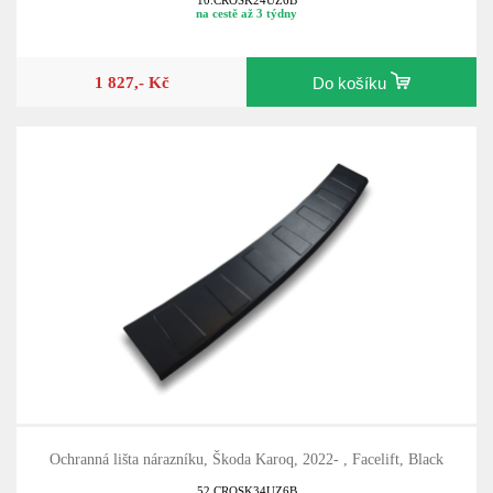
10.CROSK24UZ6B
na cestě až 3 týdny
1 827,- Kč
Do košíku
Ochranná lišta nárazníku, Škoda Karoq, 2022- , Facelift, Black
52.CROSK34UZ6B