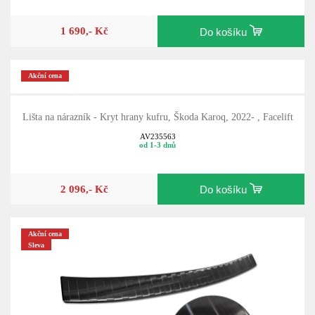
1 690,- Kč
Do košíku
Akční cena
Lišta na nárazník - Kryt hrany kufru, Škoda Karoq, 2022- , Facelift
AV235563
od 1-3 dnů
2 096,- Kč
Do košíku
Akční cena
Sleva