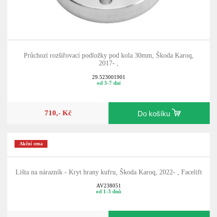
Průchozí rozšiřovací podložky pod kola 30mm, Škoda Karoq,
2017- ,
29.523001901
od 3-7 dní
710,- Kč
Do košíku
Akční cena
Lišta na nárazník - Kryt hrany kufru, Škoda Karoq, 2022- , Facelift
AV238051
od 1-3 dnů