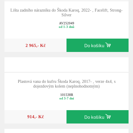
Lišta zadního nárazníku do Škoda Karoq, 2022- , Facelift, Strong-
Silver
AV252049
od 1-3 dnů
2 965,- Kč
Do košíku
Plastová vana do kufru Škoda Karoq, 2017- , verze 4x4, s
dojezdovým kolem (neplnohodnotným)
101538R
od 3-7 dní
914,- Kč
Do košíku