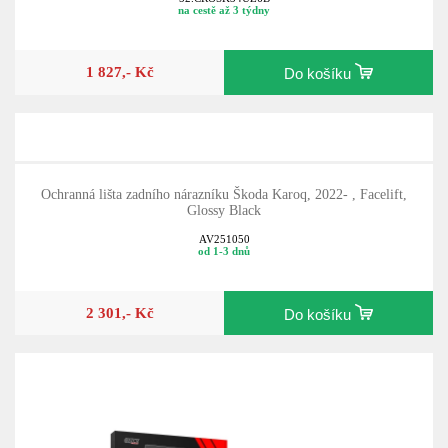
na cestě až 3 týdny
1 827,- Kč
Do košíku
Ochranná lišta zadního nárazníku Škoda Karoq, 2022- , Facelift,
Glossy Black
AV251050
od 1-3 dnů
2 301,- Kč
Do košíku