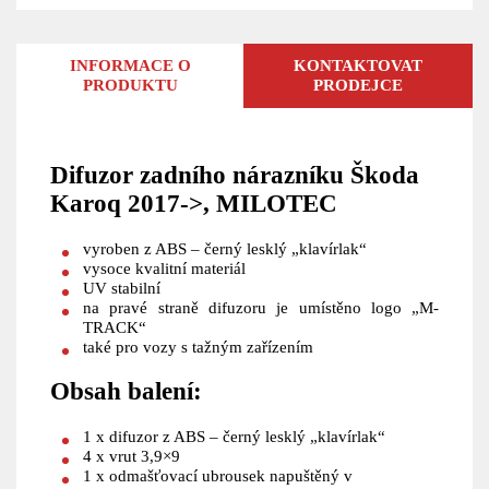
INFORMACE O
KONTAKTOVAT
PRODUKTU
PRODEJCE
Difuzor zadního nárazníku Škoda
Karoq 2017->, MILOTEC
vyroben z ABS – černý lesklý „klavírlak“
vysoce kvalitní materiál
UV stabilní
na pravé straně difuzoru je umístěno logo „M-
TRACK“
také pro vozy s tažným zařízením
Obsah balení:
1 x difuzor z ABS – černý lesklý „klavírlak“
4 x vrut 3,9×9
1 x odmašťovací ubrousek napuštěný v