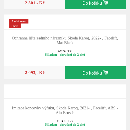
2 301,- Kč
Do košíku
Akční cena
Sleva
Ochranná lišta zadního nárazníku Škoda Karoq, 2022- , Facelift,
Mat Black
AV240338
Skladem - doručení do 2 dnů
2 093,- Kč
Do košíku
Imitace koncovky výfuku, Škoda Karoq, 2021- , Facelift, ABS -
Alu Brusch
19.3 861 22
Skladem - doručení do 2 dnů