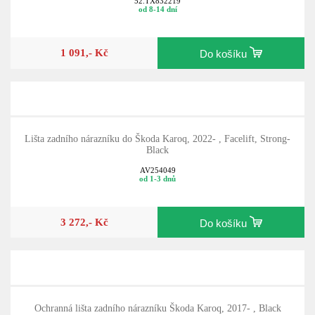
52.TX832219
od 8-14 dní
1 091,- Kč
Do košíku
Lišta zadního nárazníku do Škoda Karoq, 2022- , Facelift, Strong-
Black
AV254049
od 1-3 dnů
3 272,- Kč
Do košíku
Ochranná lišta zadního nárazníku Škoda Karoq, 2017- , Black