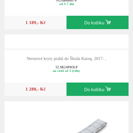
FG.HR466074
od 3-7 dní
1 189,- Kč
Do košíku
Nerezové kryty prahů do Škoda Karoq, 2017- ,
52.SK24P4OLP
na cestě až 3 týdny
1 280,- Kč
Do košíku