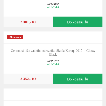
AV245195
od 3-7 dní
2 301,- Kč
Do košíku
Akční cena
Ochranná lišta zadního nárazníku Škoda Karoq, 2017- , Glossy
Black
AV251028
od 3-7 dní
2 352,- Kč
Do košíku