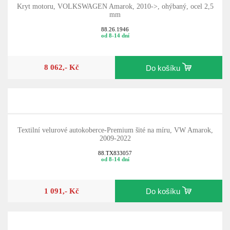
Kryt motoru, VOLKSWAGEN Amarok, 2010->, ohýbaný, ocel 2,5
mm
88.26.1946
od 8-14 dní
8 062,- Kč
Do košíku
Textilní velurové autokoberce-Premium šité na míru, VW Amarok,
2009-2022
88.TX833057
od 8-14 dní
1 091,- Kč
Do košíku