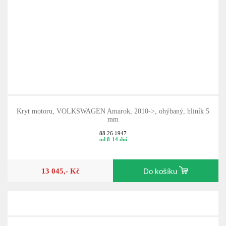
Kryt motoru, VOLKSWAGEN Amarok, 2010->, ohýbaný, hliník 5
mm
88.26.1947
od 8-14 dní
13 045,- Kč
Do košíku