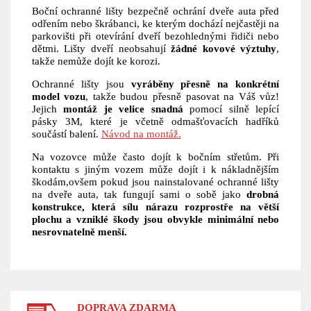
Boční ochranné lišty bezpečně ochrání dveře auta před
odřením nebo škrábanci, ke kterým dochází nejčastěji na
parkovišti při otevírání dveří bezohlednými řidiči nebo
dětmi. Lišty dveří neobsahují
žádné kovové výztuhy
,
takže nemůže dojít ke korozi.
Ochranné lišty jsou
vyráběny přesně na konkrétní
model vozu
, takže budou přesně pasovat na Váš vůz!
Jejich
montáž je velice snadná
pomocí silně lepící
pásky 3M, které je včetně odmašťovacích hadříků
součástí balení.
Návod na montáž.
Na vozovce může často dojít k bočním střetům. Při
kontaktu s jiným vozem může dojít i k nákladnějším
škodám,ovšem pokud jsou nainstalované ochranné lišty
na dveře auta, tak fungují sami o sobě jako
drobná
konstrukce, která sílu nárazu rozprostře na větší
plochu a vzniklé škody jsou obvykle minimální nebo
nesrovnatelně menší.
DOPRAVA ZDARMA