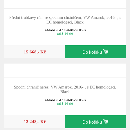
Přední trubkový rám se spodním chráničem, VW Amarok, 2016- , s
EC homologací, Black
AMAROK-L1670-08-SKID-B
od 8-14 dní
15 668,- Kč
Do košíku
Spodní chránič nerez, VW Amarok, 2016- , s EC homologací,
Black
AMAROK-L1670-05-SKID-B
od 8-14 dní
12 248,- Kč
Do košíku