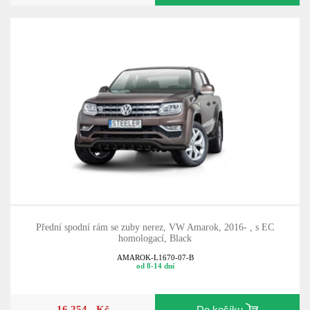
Přední spodní rám se zuby nerez, VW Amarok, 2016- , s EC
homologací, Black
AMAROK-L1670-07-B
od 8-14 dní
16 254,- Kč
Do košíku