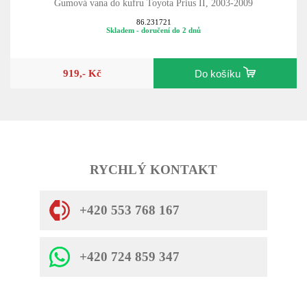
Gumová vana do kufru Toyota Prius II, 2003-2009
86.231721
Skladem - doručení do 2 dnů
919,- Kč
Do košíku
RYCHLÝ KONTAKT
+420 553 768 167
+420 724 859 347