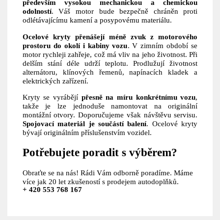
především vysokou mechanickou a chemickou
odolností
. Váš motor bude bezpečně chráněn proti
odlétávajícímu kamení a posypovému materiálu.
Ocelové kryty přenášejí méně zvuk z motorového
prostoru do okolí i kabiny vozu
. V zimním období se
motor rychleji zahřeje, což má vliv na jeho životnost. Při
delším stání déle udrží teplotu. Prodlužují životnost
alternátoru, klínových řemenů, napínacích kladek a
elektrických zařízení.
Kryty se vyrábějí
přesně na míru konkrétnímu vozu
,
takže je lze jednoduše namontovat na originální
montážní otvory. Doporučujeme však návštěvu servisu.
Spojovací materiál je součástí balení
. Ocelové kryty
bývají originálním příslušenstvím vozidel.
Potřebujete poradit s výběrem?
Obraťte se na nás! Rádi Vám odborně poradíme. Máme
více jak 20 let zkušeností s prodejem autodoplňků.
+ 420 553 768 167