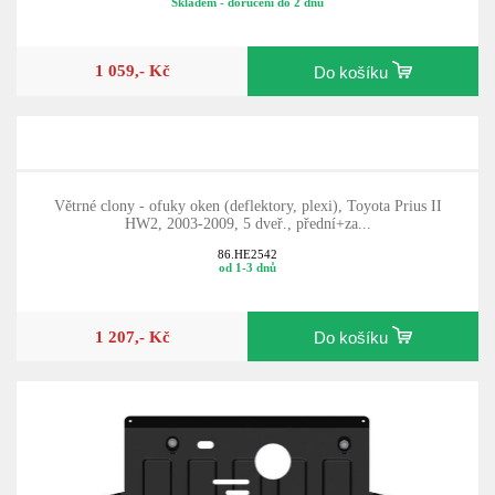
Skladem - doručení do 2 dnů
1 059,- Kč
Do košíku
Větrné clony - ofuky oken (deflektory, plexi), Toyota Prius II
HW2, 2003-2009, 5 dveř., přední+za...
86.HE2542
od 1-3 dnů
1 207,- Kč
Do košíku