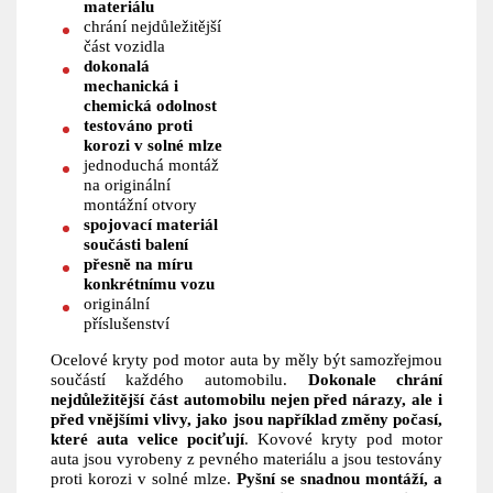
materiálu
chrání nejdůležitější
část vozidla
dokonalá
mechanická i
chemická odolnost
testováno proti
korozi v solné mlze
jednoduchá montáž
na originální
montážní otvory
spojovací materiál
součásti balení
přesně na míru
konkrétnímu vozu
originální
příslušenství
Ocelové kryty pod motor auta by měly být samozřejmou
součástí každého automobilu.
Dokonale chrání
nejdůležitější část automobilu nejen před nárazy, ale i
před vnějšími vlivy, jako jsou například změny počasí,
které auta velice pociťují
. Kovové kryty pod motor
auta jsou vyrobeny z pevného materiálu a jsou testovány
proti korozi v solné mlze.
Pyšní se snadnou montáží, a