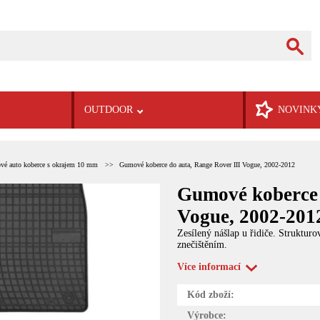
OUTDOOR
NOVINK
é auto koberce s okrajem 10 mm
Gumové koberce do auta, Range Rover III Vogue, 2002-2012
Gumové koberce 
Vogue, 2002-201
Zesílený nášlap u řidiče. Struktur
znečištěním.
Více informací
Kód zboží:
Výrobce: