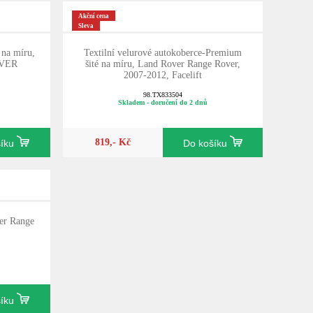
Akční cena
Sleva
 na míru,
Textilní velurové autokoberce-Premium
VER
šité na míru, Land Rover Range Rover,
2007-2012, Facelift
98.TX833504
Skladem - doručení do 2 dnů
819,- Kč
šíku
Do košíku
er Range
šíku