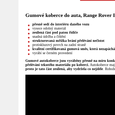
Gumové koberce do auta, Range Rover I
přesně sedí do interiéru daného vozu
vysoce odolný materiál
zesílená část pod patou řidiče
snadná údržba a čištění
strukturovaná mřížka brání přelévání nečistot
protiskluzový povrch na zadní straně
kvalitní certifikovaná gumová směs, která nezapách
vyrábí se černém provedení
Gumové autokoberce jsou vyráběny přesně na míru kon
přelévání tekutého materiálu po koberci.
Autokoberce mají
proto je tato část zesílená, aby vydržela co nejdéle
. Rohož