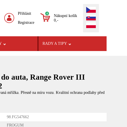
Přihlásit
0
Nákupní košík
0,-
Registrace
Y
RADY A TIPY
do auta, Range Rover III
2
ovaná mřížka. Přesně na míru vozu. Kvalitní ochrana podlahy před
98.FG547662
FROGUM