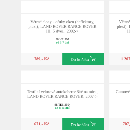
Větrné clony - ofuky oken (deflektory,
Větrné
plexi), LAND ROVER RANGE ROVER
plexi
III, 5 dveř., 2002->
I
98.HE1298
od 3-7 dní
789,- Kč
1 20
Do košíku
Textilní velurové autokoberce šité na míru,
Gumové 
LAND ROVER RANGE ROVER, 2007->
98.TE813504
od 8-14 dní
671,- Kč
707
Do košíku