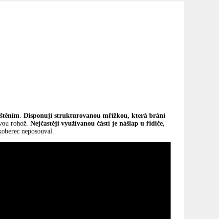
ištěním
.
Disponují strukturovanou mřížkou, která brání
ovou rohož.
Nejčastěji využívanou částí je nášlap u řidiče,
koberec neposouval.