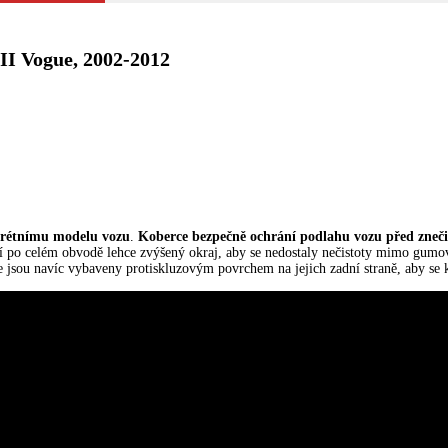
II Vogue, 2002-2012
á
krétnímu modelu vozu
.
Koberce bezpečně ochrání podlahu vozu před zneč
 po celém obvodě lehce zvýšený okraj, aby se nedostaly nečistoty mimo gum
e jsou navíc vybaveny protiskluzovým povrchem na jejich zadní straně, aby se 