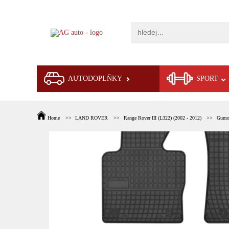
AUTODOPLŇKY
SPORT
Home
LAND ROVER
Range Rover III (L322) (2002 - 2012)
Gumov