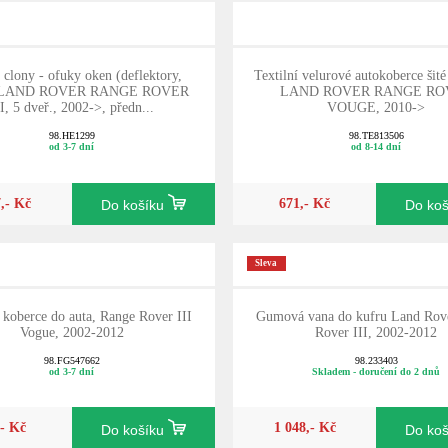
 clony - ofuky oken (deflektory,
Textilní velurové autokoberce šité
), LAND ROVER RANGE ROVER
LAND ROVER RANGE RO
II, 5 dveř., 2002->, předn...
VOUGE, 2010->
98.HE1299
98.TE813506
od 3-7 dní
od 8-14 dní
7,- Kč
671,- Kč
Do košíku
Do ko
Sleva
koberce do auta, Range Rover III
Gumová vana do kufru Land Rov
Vogue, 2002-2012
Rover III, 2002-2012
98.FG547662
98.233403
od 3-7 dní
Skladem - doručení do 2 dnů
,- Kč
1 048,- Kč
Do košíku
Do ko