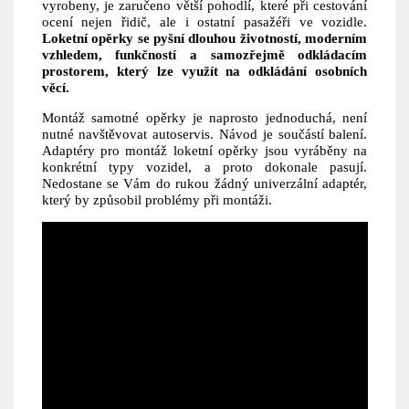
vyrobeny, je zaručeno větší pohodlí, které při cestování
ocení nejen řidič, ale i ostatní pasažéři ve vozidle.
Loketní opěrky se pyšní dlouhou životností, moderním
vzhledem, funkčností a samozřejmě odkládacím
prostorem, který lze využít na odkládání osobních
věcí.
Montáž samotné opěrky je naprosto jednoduchá, není
nutné navštěvovat autoservis. Návod je součástí balení.
Adaptéry pro montáž loketní opěrky jsou vyráběny na
konkrétní typy vozidel, a proto dokonale pasují.
Nedostane se Vám do rukou žádný univerzální adaptér,
který by způsobil problémy při montáži.