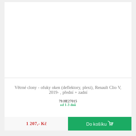
Větrné clony - ofuky oken (deflektory, plexi), Renault Clio V,
2019- , přední + zadní
79.HE27015
od 1-3 dnů
1 207,- Kč
Do košíku