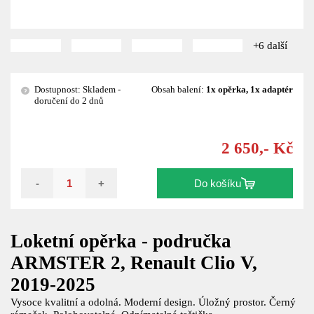
+6 další
Dostupnost: Skladem -
Obsah balení:
1x opěrka, 1x adaptér
?
doručení do 2 dnů
2 650,- Kč
-
+
Do košíku
Loketní opěrka - područka
ARMSTER 2, Renault Clio V,
2019-2025
Vysoce kvalitní a odolná. Moderní design. Úložný prostor. Černý