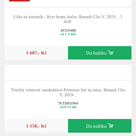
Akční cena
Lišta na nárazník - Kryt hrany kufru, Renault Clio V, 2019- , 5
dvéř.
AV235468
od 1-3 dnů
1 687,- Kč
Do košíku
Textilní velurové autokoberce-Premium šité na míru, Renault Clio
V, 2019- ,
79.TX831964
od 8-14 dní
1 158,- Kč
Do košíku