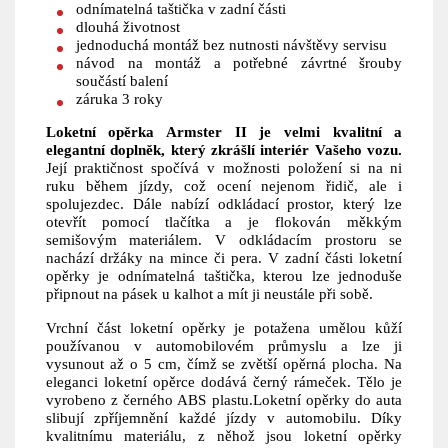
odnímatelná taštička v zadní části
dlouhá životnost
jednoduchá montáž bez nutnosti návštěvy servisu
návod na montáž a potřebné závrtné šrouby
součástí balení
záruka 3 roky
Loketní opěrka Armster II je velmi kvalitní a
elegantní doplněk, který zkrášlí interiér Vašeho vozu.
Její praktičnost spočívá v možnosti položení si na ni
ruku během jízdy, což ocení nejenom řidič, ale i
spolujezdec. Dále nabízí odkládací prostor, který lze
otevřít pomocí tlačítka a je flokován měkkým
semišovým materiálem. V odkládacím prostoru se
nachází držáky na mince či pera. V zadní části loketní
opěrky je odnímatelná taštička, kterou lze jednoduše
připnout na pásek u kalhot a mít ji neustále při sobě.
Vrchní část loketní opěrky je potažena umělou kůží
používanou v automobilovém průmyslu a lze ji
vysunout až o 5 cm, čímž se zvětší opěrná plocha. Na
eleganci loketní opěrce dodává černý rámeček. Tělo je
vyrobeno z černého ABS plastu.Loketní opěrky do auta
slibují zpříjemnění každé jízdy v automobilu. Díky
kvalitnímu materiálu, z něhož jsou loketní opěrky