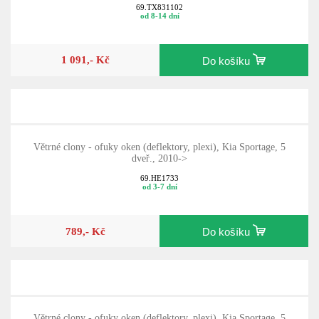
69.TX831102
od 8-14 dní
1 091,- Kč
Do košíku
Větrné clony - ofuky oken (deflektory, plexi), Kia Sportage, 5
dveř., 2010->
69.HE1733
od 3-7 dní
789,- Kč
Do košíku
Větrné clony - ofuky oken (deflektory, plexi), Kia Sportage, 5