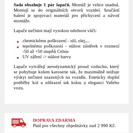
Sada obsahuje 1 pár lapačů.
Montáž je velice snadná.
Montují se do originálních otvorů vozidel. Součástí
balení je spojovací materiál pro přichycení a návod
montáže.
Lapače nečistot mají vysokou odolnost vůči:
chemickému poškození - sůl, olej,...
tepelnému poškození - stálost zástěrek v rozmezí
-50 až +50 stupňů Celsia
UV záření -> stálost barvy
Lapače vytvářejí aerodynamický proud vzduchu, který
se pohybuje kolem karoserie tak, že maximálně snižuje
výskyt nečistot usazených na vozidle. Esteticky doplní
podběhy kol a zdůrazní tak krásu a eleganci Vašeho
vozu.
DOPRAVA ZDARMA
Platí pro všechny objednávky nad 2 990 Kč.