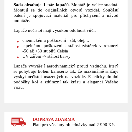
Sada obsahuje 1 pár lapačů.
Montáž je velice snadná.
Montují se do originálních otvorů vozidel. Součástí
balení je spojovací materiál pro přichycení a návod
montáže.
Lapače nečistot mají vysokou odolnost vůči:
chemickému poškození - sůl, olej,...
tepelnému poškození - stálost zástěrek v rozmezí
-50 až +50 stupňů Celsia
UV záření -> stálost barvy
Lapače vytvářejí aerodynamický proud vzduchu, který
se pohybuje kolem karoserie tak, že maximálně snižuje
výskyt nečistot usazených na vozidle. Esteticky doplní
podběhy kol a zdůrazní tak krásu a eleganci Vašeho
vozu.
DOPRAVA ZDARMA
Platí pro všechny objednávky nad 2 990 Kč.