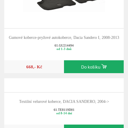
Gumové koberce-pryžové autokoberce, Dacia Sandero I, 2008-2013
61.GU214494
od 1-3 dnů
668,- Kč
Do košíku
Textilní velurové koberce, DACIA SANDERO, 2004->
61.TE8119D01
od 8-14 dní