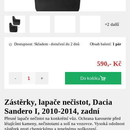
+2 další
Dostupnost: Skladem - doručení do 2 dnů
Obsah balení:
1 pár
?
590,- Kč
-
+
Do košíku
Zástěrky, lapače nečistot, Dacia
Sandero I, 2010-2014, zadní
Přesné lapače nečistot na konkrétní vůz. Ochrana karoserie před
létajícími kameny, nečistotami a solí na vozovce. Vysoká odolnost
zástěrek proti chemickému a tepelnému poškození.