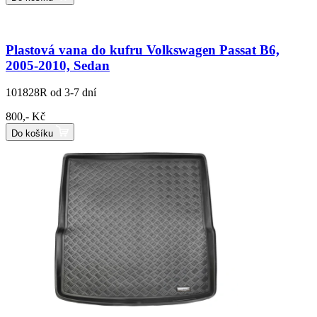
Plastová vana do kufru Volkswagen Passat B6,
2005-2010, Sedan
101828R
od 3-7 dní
800,- Kč
Do košíku