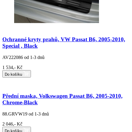
Ochranné kryty prahů, VW Passat B6, 2005-2010,
Special , Black
AV222086
od 1-3 dnů
1 534,- Kč
Do košíku
Přední maska, Volkswagen Passat B6, 2005-2010,
Chrome-Black
88.GRVW19
od 1-3 dnů
2 046,- Kč
Do košíku