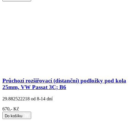
Průchozí rozšiřovací (distanční) podložky pod kola
25mm, VW Passat 3C; B6
29.882522218
od 8-14 dní
670,- Kč
Do košíku