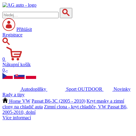
Přihlásit
Registrace
0
Nákupní košík
0,-
Autodoplňky
Sport
OUTDOOR
Novinky
Rady a tipy
Home
VW
Passat B6-3C (2005 - 2010)
Kryt masky a zimní
clony na chladič auta
Zimní clona - kryt chladiče, VW Passat B6,
2005-2010, dolní
Více informací