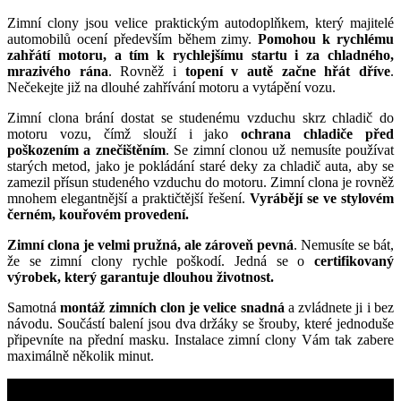
Zimní clony jsou velice praktickým autodoplňkem, který majitelé
automobilů ocení především během zimy.
Pomohou k rychlému
zahřátí motoru, a tím k rychlejšímu startu i za chladného,
mrazivého rána
. Rovněž i
topení v autě začne hřát dříve
.
Nečekejte již na dlouhé zahřívání motoru a vytápění vozu.
Zimní clona brání dostat se studenému vzduchu skrz chladič do
motoru vozu, čímž slouží i jako
ochrana chladiče před
poškozením a znečištěním
. Se zimní clonou už nemusíte používat
starých metod, jako je pokládání staré deky za chladič auta, aby se
zamezil přísun studeného vzduchu do motoru. Zimní clona je rovněž
mnohem elegantnější a praktičtější řešení.
Vyrábějí se ve stylovém
černém, kouřovém provedení.
Zimní clona je velmi pružná, ale zároveň pevná
. Nemusíte se bát,
že se zimní clony rychle poškodí. Jedná se o
certifikovaný
výrobek, který garantuje dlouhou životnost.
Samotná
montáž zimních clon je velice snadná
a zvládnete ji i bez
návodu. Součástí balení jsou dva držáky se šrouby, které jednoduše
připevníte na přední masku. Instalace zimní clony Vám tak zabere
maximálně několik minut.