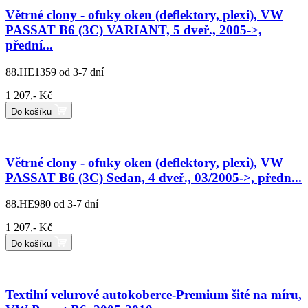
Větrné clony - ofuky oken (deflektory, plexi), VW
PASSAT B6 (3C) VARIANT, 5 dveř., 2005->,
přední...
88.HE1359
od 3-7 dní
1 207,- Kč
Do košíku
Větrné clony - ofuky oken (deflektory, plexi), VW
PASSAT B6 (3C) Sedan, 4 dveř., 03/2005->, předn...
88.HE980
od 3-7 dní
1 207,- Kč
Do košíku
Textilní velurové autokoberce-Premium šité na míru,