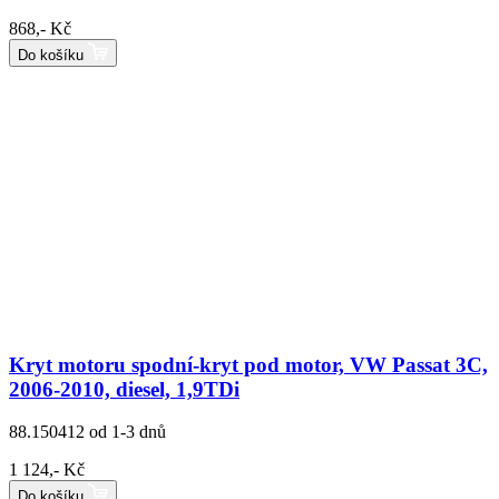
868,- Kč
Do košíku
Kryt motoru spodní-kryt pod motor, VW Passat 3C,
2006-2010, diesel, 1,9TDi
88.150412
od 1-3 dnů
1 124,- Kč
Do košíku