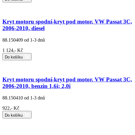
Kryt motoru spodní-kryt pod motor, VW Passat 3C,
2006-2010, diesel
88.150409
od 1-3 dnů
1 124,- Kč
Do košíku
Kryt motoru spodní-kryt pod motor, VW Passat 3C,
2006-2010, benzin 1,6i; 2,0i
88.150410
od 1-3 dnů
922,- Kč
Do košíku