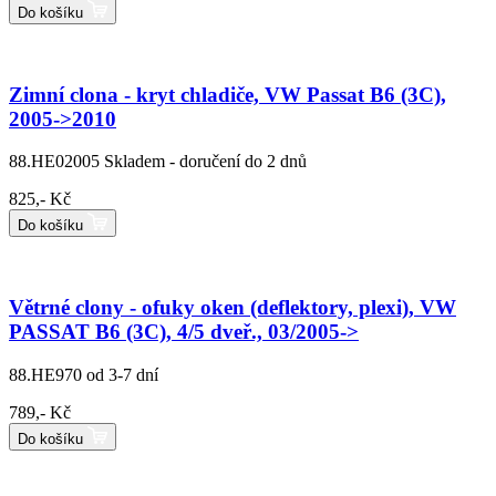
Do košíku
Zimní clona - kryt chladiče, VW Passat B6 (3C),
2005->2010
88.HE02005
Skladem - doručení do 2 dnů
825,- Kč
Do košíku
Větrné clony - ofuky oken (deflektory, plexi), VW
PASSAT B6 (3C), 4/5 dveř., 03/2005->
88.HE970
od 3-7 dní
789,- Kč
Do košíku