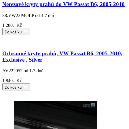
Nerezové kryty prahů do VW Passat B6, 2005-2010
88.VW23P4OLP
od 3-7 dní
1 280,- Kč
Do košíku
Ochranné kryty prahů, VW Passat B6, 2005-2010,
Exclusive , Silver
AV222052
od 1-3 dnů
1 840,- Kč
Do košíku