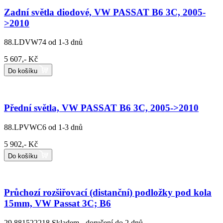
Zadní světla diodové, VW PASSAT B6 3C, 2005-
>2010
88.LDVW74
od 1-3 dnů
5 607,- Kč
Do košíku
Přední světla, VW PASSAT B6 3C, 2005->2010
88.LPVWC6
od 1-3 dnů
5 902,- Kč
Do košíku
Průchozí rozšiřovací (distanční) podložky pod kola
15mm, VW Passat 3C; B6
29.881522218
Skladem - doručení do 2 dnů