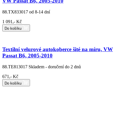
VW Passat B6, 2005-2010
88.TX833017
od 8-14 dní
1 091,- Kč
Do košíku
Textilní velurové autokoberce šité na míru, VW
Passat B6, 2005-2010
88.TE813017
Skladem - doručení do 2 dnů
671,- Kč
Do košíku