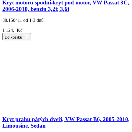
Kryt motoru spodní-kryt pod motor, VW Passat 3C,
2006-2010, benzin 3,2i; 3,6i
88.150411
od 1-3 dnů
1 124,- Kč
Do košíku
Kryt prahu pátých dveří, VW Passat B6, 2005-2010,
Limousine, Sedan