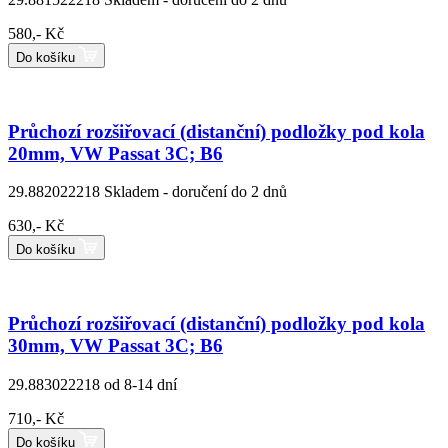
580,- Kč
Do košíku
Průchozí rozšiřovací (distanční) podložky pod kola
20mm, VW Passat 3C; B6
29.882022218
Skladem - doručení do 2 dnů
630,- Kč
Do košíku
Průchozí rozšiřovací (distanční) podložky pod kola
30mm, VW Passat 3C; B6
29.883022218
od 8-14 dní
710,- Kč
Do košíku