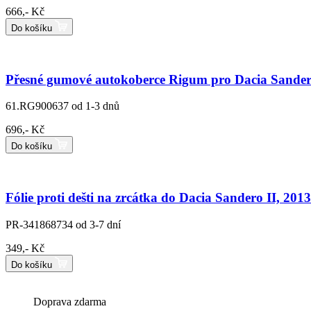
666,- Kč
Do košíku
Přesné gumové autokoberce Rigum pro Dacia Sander
61.RG900637
od 1-3 dnů
696,- Kč
Do košíku
Fólie proti dešti na zrcátka do Dacia Sandero II, 201
PR-341868734
od 3-7 dní
349,- Kč
Do košíku
Doprava zdarma