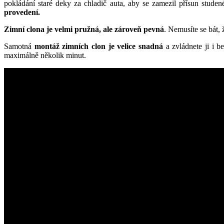
pokládání staré deky za chladič auta, aby se zamezil přísun stude
provedení.
Zimní clona je velmi pružná, ale zároveň pevná
. Nemusíte se bát,
Samotná
montáž zimních clon je velice snadná
a zvládnete ji i b
maximálně několik minut.