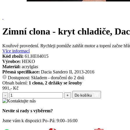
Zimní clona - kryt chladiče, Da
Kouřové provedení. Rychleji pomůže zahřát motor a topení začne hřát
Více informací
Kód zboží:
61.HE04015
Výrobce:
HEKO
Materiál:
acrylglas
Přesná specifikace:
Dacia Sandero II, 2013-2016
Dostupnost: Skladem - doručení do 2 dnů
?
Obsah balení:
1 clona, 2 držáky se šrouby
991,- Kč
-
+
Do košíku
Nevíte si rady s výběrem?
Jsme vám k dispozici Po–Pá: 9:00–16:00