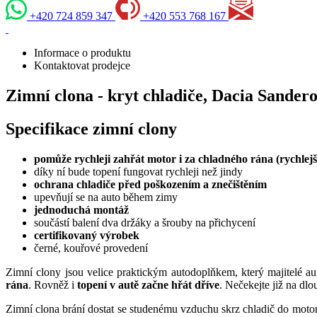
+420 724 859 347
+420 553 768 167
Informace o produktu
Kontaktovat prodejce
Zimní clona - kryt chladiče, Dacia Sandero
Specifikace zimní clony
pomůže rychleji zahřát motor i za chladného rána (rychlejší
díky ní bude topení fungovat rychleji než jindy
ochrana chladiče před poškozením a znečištěním
upevňují se na auto během zimy
jednoduchá montáž
součástí balení dva držáky a šrouby na přichycení
certifikovaný výrobek
černé, kouřové provedení
Zimní clony jsou velice praktickým autodoplňkem, který majitelé 
rána
. Rovněž i
topení v autě začne hřát dříve
. Nečekejte již na dl
Zimní clona brání dostat se studenému vzduchu skrz chladič do motor