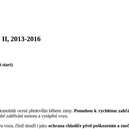
 II, 2013-2016
 start)
automobilů ocení především během zimy.
Pomohou k rychlému zahřátí
ouhé zahřívání motoru a vytápění vozu.
u vozu, čímž slouží i jako
ochrana chladiče před poškozením a zneč