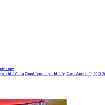
dy a tipy
 na chladič auta
Zimní clona - kryt chladiče, Dacia Sandero II, 2013-