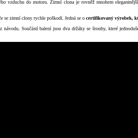
ného vzduchu do motoru. Zimní clona je rovněž mnohem elegantnější a
 že se zimní clony rychle poškodí. Jedná se o
certifikovaný výrobek, k
ez návodu. Součástí balení jsou dva držáky se šrouby, které jednodu