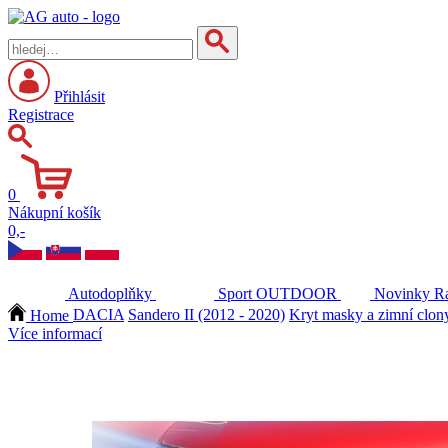
Přihlásit
Registrace
0
Nákupní košík
0,-
Autodoplňky
Sport
OUTDOOR
Novinky
Ra
Home
DACIA
Sandero II (2012 - 2020)
Kryt masky a zimní clony
Více informací