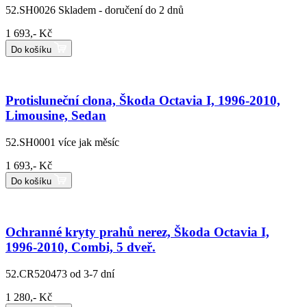
52.SH0026
Skladem - doručení do 2 dnů
1 693,- Kč
Do košíku
Protisluneční clona, Škoda Octavia I, 1996-2010,
Limousine, Sedan
52.SH0001
více jak měsíc
1 693,- Kč
Do košíku
Ochranné kryty prahů nerez, Škoda Octavia I,
1996-2010, Combi, 5 dveř.
52.CR520473
od 3-7 dní
1 280,- Kč