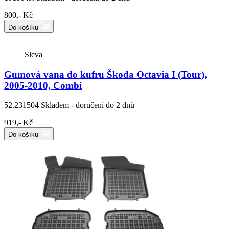
800,- Kč
Do košíku
Sleva
Gumová vana do kufru Škoda Octavia I (Tour),
2005-2010, Combi
52.231504
Skladem - doručení do 2 dnů
919,- Kč
Do košíku