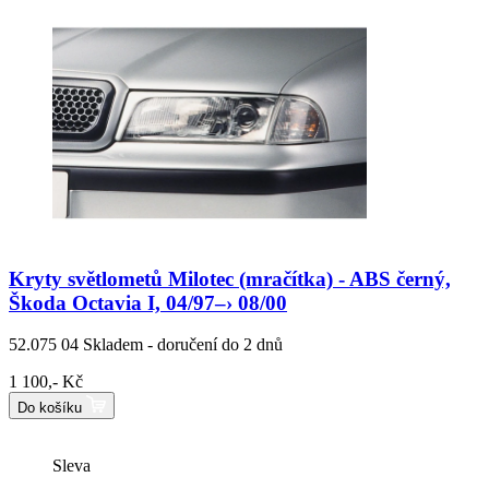
Kryty světlometů Milotec (mračítka) - ABS černý,
Škoda Octavia I, 04/97–› 08/00
52.075 04
Skladem - doručení do 2 dnů
1 100,- Kč
Do košíku
Sleva