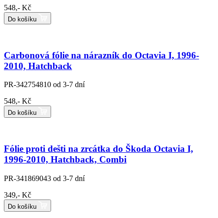
548,- Kč
Do košíku
Carbonová fólie na nárazník do Octavia I, 1996-
2010, Hatchback
PR-342754810
od 3-7 dní
548,- Kč
Do košíku
Fólie proti dešti na zrcátka do Škoda Octavia I,
1996-2010, Hatchback, Combi
PR-341869043
od 3-7 dní
349,- Kč
Do košíku