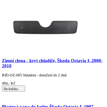
Zimní clona - kryt chladiče, Škoda Octavia I, 2000-
2010
RID-OZ-005
Skladem - doručení do 2 dnů
494,- Kč
Do košíku
Plastová vana do kufru Škoda Octavia I, 1997 -