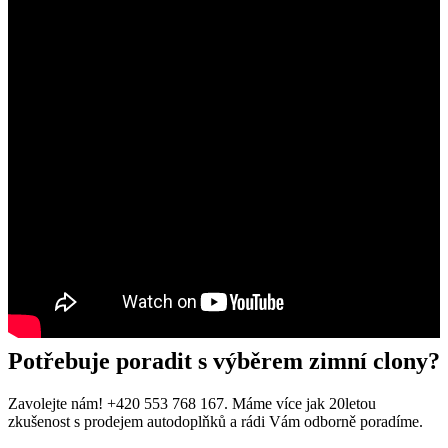
Potřebuje poradit s výběrem zimní clony?
Zavolejte nám! +420 553 768 167. Máme více jak 20letou
zkušenost s prodejem autodoplňků a rádi Vám odborně poradíme.