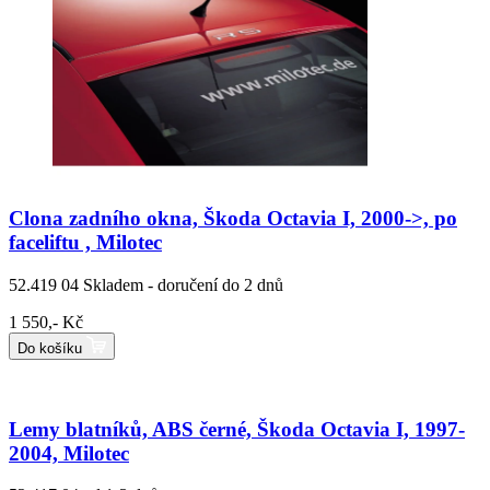
Clona zadního okna, Škoda Octavia I, 2000->, po
faceliftu , Milotec
52.419 04
Skladem - doručení do 2 dnů
1 550,- Kč
Do košíku
Lemy blatníků, ABS černé, Škoda Octavia I, 1997-
2004, Milotec