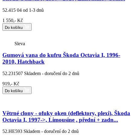
52.415 04
od 1-3 dnů
1 550,- Kč
Do košíku
Sleva
Gumová vana do kufru Škoda Octavia I, 1996-
2010, Hatchback
52.231507
Skladem - doručení do 2 dnů
919,- Kč
Do košíku
Větrné clony - ofuky oken (deflektory, plexi), Škoda
Octavia I, 1997->, Limousine , přední + zadn...
52.HE593
Skladem - doručení do 2 dnů