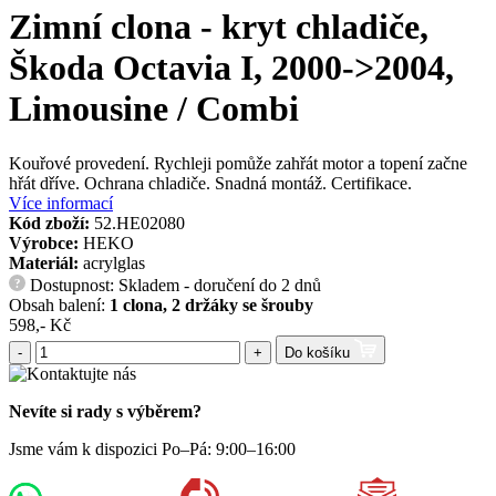
Zimní clona - kryt chladiče,
Škoda Octavia I, 2000->2004,
Limousine / Combi
Kouřové provedení. Rychleji pomůže zahřát motor a topení začne
hřát dříve. Ochrana chladiče. Snadná montáž. Certifikace.
Více informací
Kód zboží:
52.HE02080
Výrobce:
HEKO
Materiál:
acrylglas
Dostupnost: Skladem - doručení do 2 dnů
?
Obsah balení:
1 clona, 2 držáky se šrouby
598,- Kč
-
+
Do košíku
Nevíte si rady s výběrem?
Jsme vám k dispozici Po–Pá: 9:00–16:00