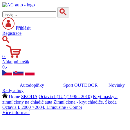
Přihlásit
Registrace
0
Nákupní košík
0,-
Autodoplňky
Sport
OUTDOOR
Novinky
Rady a tipy
Home
SKODA
Octavia I (1U) (1996 - 2010)
Kryt masky a
zimní clony na chladič auta
Zimní clona - kryt chladiče, Škoda
Octavia I, 2000->2004, Limousine / Combi
Více informací