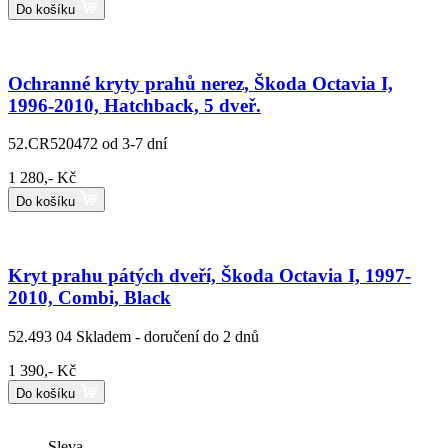
Do košíku
Ochranné kryty prahů nerez, Škoda Octavia I,
1996-2010, Hatchback, 5 dveř.
52.CR520472
od 3-7 dní
1 280,- Kč
Do košíku
Kryt prahu pátých dveří, Škoda Octavia I, 1997-
2010, Combi, Black
52.493 04
Skladem - doručení do 2 dnů
1 390,- Kč
Do košíku
Sleva