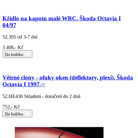
Křídlo na kapotu malé WRC, Škoda Octavia I
04/97
52.305
od 3-7 dní
3 408,- Kč
Do košíku
Větrné clony - ofuky oken (deflektory, plexi), Škoda
Octavia I 1997->
52.HE430
Skladem - doručení do 2 dnů
752,- Kč
Do košíku