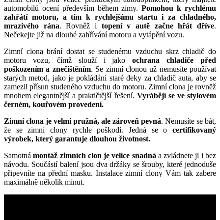
automobilů ocení především během zimy.
Pomohou k rychlému
zahřátí motoru, a tím k rychlejšímu startu i za chladného,
mrazivého rána
. Rovněž i
topení v autě začne hřát dříve
.
Nečekejte již na dlouhé zahřívání motoru a vytápění vozu.
Zimní clona brání dostat se studenému vzduchu skrz chladič do
motoru vozu, čímž slouží i jako
ochrana chladiče před
poškozením a znečištěním
. Se zimní clonou už nemusíte používat
starých metod, jako je pokládání staré deky za chladič auta, aby se
zamezil přísun studeného vzduchu do motoru. Zimní clona je rovněž
mnohem elegantnější a praktičtější řešení.
Vyrábějí se ve stylovém
černém, kouřovém provedení.
Zimní clona je velmi pružná, ale zároveň pevná
. Nemusíte se bát,
že se zimní clony rychle poškodí. Jedná se o
certifikovaný
výrobek, který garantuje dlouhou životnost.
Samotná
montáž zimních clon je velice snadná
a zvládnete ji i bez
návodu. Součástí balení jsou dva držáky se šrouby, které jednoduše
připevníte na přední masku. Instalace zimní clony Vám tak zabere
maximálně několik minut.