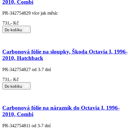
2010, Combi
PR-342754829
více jak měsíc
731,- Kč
Do košíku
Carbonová fólie na sloupky, Škoda Octavia I, 1996-
2010, Hatchback
PR-342754827
od 3-7 dní
731,- Kč
Do košíku
Carbonová fólie na nárazník do Octavia I, 1996-
2010, Combi
PR-342754811
od 3-7 dní