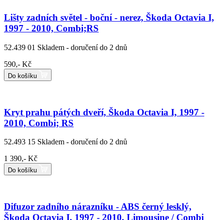
Lišty zadních světel - boční - nerez, Škoda Octavia I,
1997 - 2010, Combi;RS
52.439 01
Skladem - doručení do 2 dnů
590,- Kč
Do košíku
Kryt prahu pátých dveří, Škoda Octavia I, 1997 -
2010, Combi; RS
52.493 15
Skladem - doručení do 2 dnů
1 390,- Kč
Do košíku
Difuzor zadního nárazníku - ABS černý lesklý,
Škoda Octavia I, 1997 - 2010, Limousine / Combi