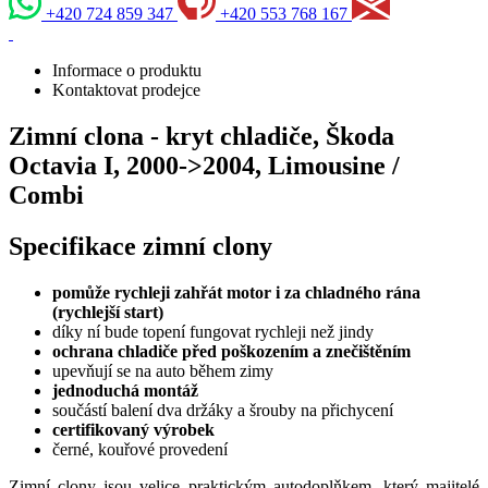
+420 724 859 347
+420 553 768 167
Informace o produktu
Kontaktovat prodejce
Zimní clona - kryt chladiče, Škoda
Octavia I, 2000->2004, Limousine /
Combi
Specifikace zimní clony
pomůže rychleji zahřát motor i za chladného rána
(rychlejší start)
díky ní bude topení fungovat rychleji než jindy
ochrana chladiče před poškozením a znečištěním
upevňují se na auto během zimy
jednoduchá montáž
součástí balení dva držáky a šrouby na přichycení
certifikovaný výrobek
černé, kouřové provedení
Zimní clony jsou velice praktickým autodoplňkem, který majitelé