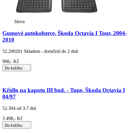
Sleva
Gumové autokoberce, Škoda Octavia I Tour, 2004-
2010
52.200201
Skladem - doručení do 2 dnů
908,- Kč
Do košíku
Křídlo na kapotu III bod. - Tune, Škoda Octavia I
04/97
52.304
od 3-7 dní
3 498,- Kč
Do košíku