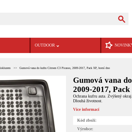
OUTDOOR
NOVINK
tiskluzem
Gumová vana do kufru Citroen C3 Picasso, 2009-2017, Pack XP, horní dno
Gumová vana do 
2009-2017, Pack
Ochrana kufru auta. Zvýšený okraj
Dlouhá životnost.
Více informací
Kód zboží:
Výrobce: