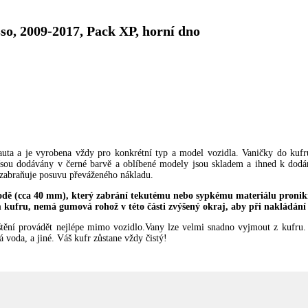
o, 2009-2017, Pack XP, horní dno
auta a je vyrobena vždy pro konkrétní typ a model vozidla. Vaničky do kuf
. Jsou dodávány v černé barvě a oblíbené modely jsou skladem a ihned k dodá
 a zabraňuje posuvu převáženého nákladu.
dě (cca 40 mm), který zabrání tekutému nebo sypkému materiálu proni
 kufru, nemá gumová rohož v této části zvýšený okraj, aby při nakládání
štění provádět nejlépe mimo vozidlo.Vany lze velmi snadno vyjmout z kufru.
 voda, a jiné. Váš kufr zůstane vždy čistý!