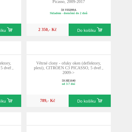
Picasso, 2009-2017
59.V05099A
Skladem - doručení do 2 dnů
2 350,- Kč
šíku
Do košíku
ektory,
Větrné clony - ofuky oken (deflektory,
5 dveř.,
plexi), CITROEN C3 PICASSO, 5 dveř.,
2009->
59.HE1640
od 3-7 dní
789,- Kč
šíku
Do košíku