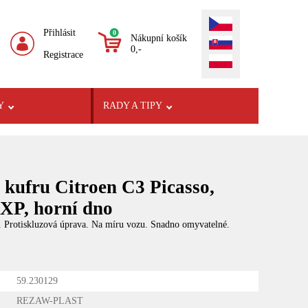
Přihlásit
0
Nákupní košík
0,-
Registrace
Y
RADY A TIPY
kufru Citroen C3 Picasso,
 XP, horní dno
. Protiskluzová úprava. Na míru vozu. Snadno omyvatelné.
59.230129
REZAW-PLAST