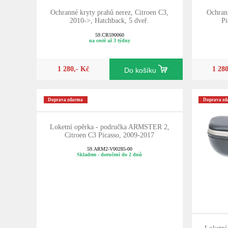
Ochranné kryty prahů nerez, Citroen C3,
Ochrann
2010->, Hatchback, 5 dveř.
Pi
59.CR590060
na cestě až 3 týdny
1 280,- Kč
1 28
Do košíku
Doprava zdarma
Doprava z
Loketní opěrka - područka ARMSTER 2,
Citroen C3 Picasso, 2009-2017
59.ARM2-V00285-00
Skladem - doručení do 2 dnů