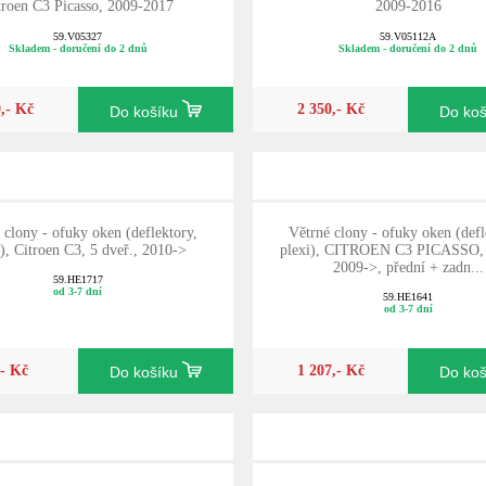
troen C3 Picasso, 2009-2017
2009-2016
59.V05327
59.V05112A
Skladem - doručení do 2 dnů
Skladem - doručení do 2 dnů
0,- Kč
2 350,- Kč
Do košíku
Do ko
 clony - ofuky oken (deflektory,
Větrné clony - ofuky oken (defl
i), Citroen C3, 5 dveř., 2010->
plexi), CITROEN C3 PICASSO, 
2009->, přední + zadn...
59.HE1717
od 3-7 dní
59.HE1641
od 3-7 dní
,- Kč
1 207,- Kč
Do košíku
Do ko