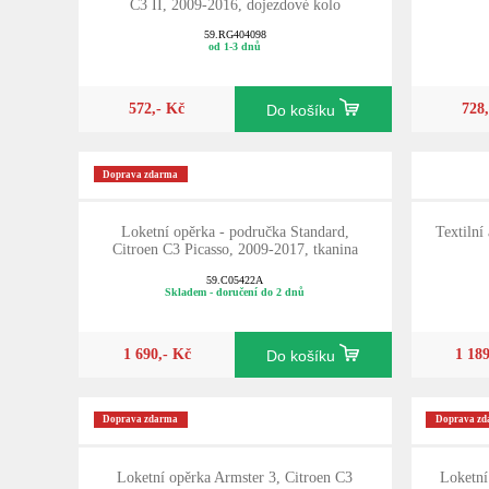
C3 II, 2009-2016, dojezdové kolo
59.RG404098
od 1-3 dnů
572,- Kč
728
Do košíku
Doprava zdarma
Loketní opěrka - područka Standard,
Textilní
Citroen C3 Picasso, 2009-2017, tkanina
59.C05422A
Skladem - doručení do 2 dnů
1 690,- Kč
1 18
Do košíku
Doprava zdarma
Doprava z
Loketní opěrka Armster 3, Citroen C3
Loketn