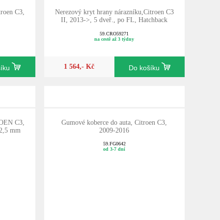
troen C3,
Nerezový kryt hrany nárazníku,Citroen C3
II, 2013->, 5 dveř., po FL, Hatchback
59.CRO59271
na cestě až 3 týdny
1 564,- Kč
šíku
Do košíku
ROEN C3,
Gumové koberce do auta, Citroen C3,
 2,5 mm
2009-2016
59.FG0642
od 3-7 dní