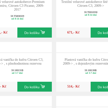
ní velurové autokoberce-Premium
Textilní velurové autokoberce šité
a míru, Citroen C3 Picasso, 2009-
Citroen C3, 2009->
2017
59.TE810330
od 8-14 dní
59.TX830329
od 8-14 dní
1,- Kč
671,- Kč
Do košíku
Do ko
vá vanička do kufru Citroen C3,
Plastová vanička do kufru Citr
-> , s plnohodnotnou rezervou
2009-> , s dojezdovým rezervn
59.100131B
59.100130B
od 3-7 dní
od 3-7 dní
,- Kč
514,- Kč
Do košíku
Do ko