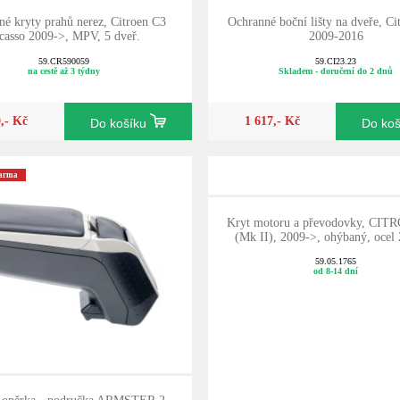
é kryty prahů nerez, Citroen C3
Ochranné boční lišty na dveře, Ci
casso 2009->, MPV, 5 dveř.
2009-2016
59.CR590059
59.CI23.23
na cestě až 3 týdny
Skladem - doručení do 2 dnů
0,- Kč
1 617,- Kč
Do košíku
Do ko
darma
Kryt motoru a převodovky, CIT
(Mk II), 2009->, ohýbaný, ocel
59.05.1765
od 8-14 dní