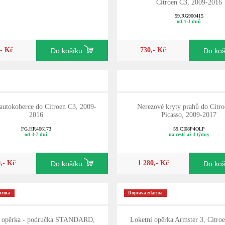
Citroen C3, 2009-2016
59.RG900415
od 1-3 dnů
,- Kč
730,- Kč
Do košíku
Do ko
 autokoberce do Citroen C3, 2009-
Nerezové kryty prahů do Citr
2016
Picasso, 2009-2017
FG.HR466173
59.CI08P4OLP
od 3-7 dní
na cestě až 3 týdny
9,- Kč
1 280,- Kč
Do košíku
Do ko
darma
Doprava zdarma
í opěrka - područka STANDARD,
Loketní opěrka Armster 3, Citroe