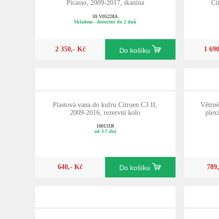
Picasso, 2009-2017, tkanina
Ci
59.V05228A
Skladem - doručení do 2 dnů
2 350,- Kč
1 69
Do košíku
Plastová vana do kufru Citroen C3 II,
Větrné
2009-2016, rezervní kolo
plex
100131R
od 3-7 dní
640,- Kč
789
Do košíku