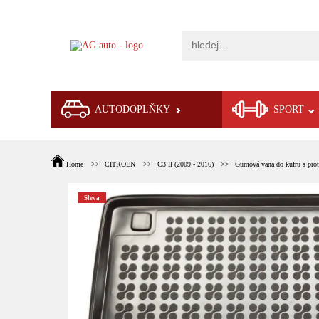
AUTODOPLŇKY
SPORT
Home
CITROEN
C3 II (2009 - 2016)
Gumová vana do kufru s pro
Sleva