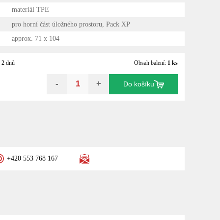
materiál TPE
pro horní část úložného prostoru, Pack XP
approx. 71 x 104
 2 dnů
Obsah balení:
1 ks
-
+
Do košíku
+420 553 768 167