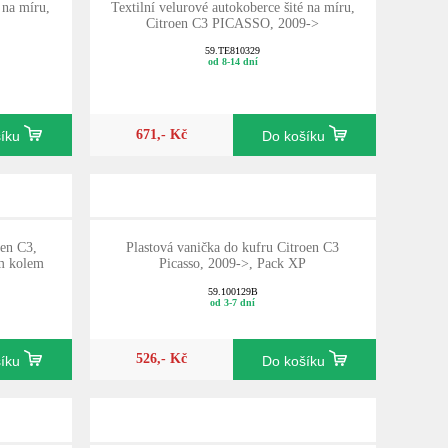
 na míru,
Textilní velurové autokoberce šité na míru,
Citroen C3 PICASSO, 2009->
59.TE810329
od 8-14 dní
671,- Kč
šíku
Do košíku
oen C3,
Plastová vanička do kufru Citroen C3
ím kolem
Picasso, 2009->, Pack XP
59.100129B
od 3-7 dní
526,- Kč
šíku
Do košíku