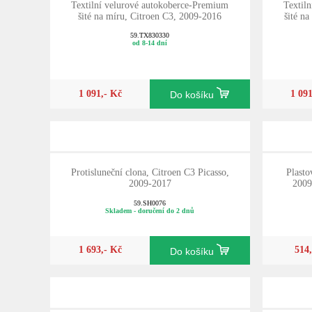
Textilní velurové autokoberce-Premium
Textil
šité na míru, Citroen C3, 2009-2016
šité n
59.TX830330
od 8-14 dní
1 091,- Kč
1 09
Do košíku
Protisluneční clona, Citroen C3 Picasso,
Plasto
2009-2017
2009
59.SH0076
Skladem - doručení do 2 dnů
1 693,- Kč
514
Do košíku