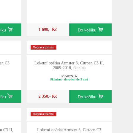
1 690,- Kč
šíku
Do košíku
Doprava zdarma
oen C3
Loketní opěrka Armster 3, Citroen C3 II,
2009-2016, tkanina
59.V05241A
Skladem - doručení do 2 dnů
2 350,- Kč
šíku
Do košíku
Doprava zdarma
n C3 II,
Loketní opěrka Armster 3, Citroen C3