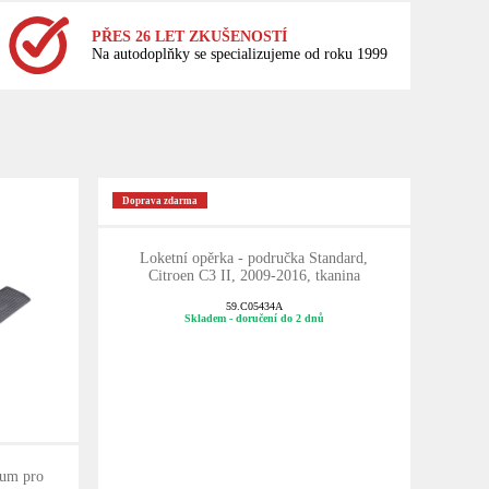
PŘES 26 LET ZKUŠENOSTÍ
Na autodoplňky se specializujeme od roku 1999
Doprava zdarma
Loketní opěrka - područka Standard,
Citroen C3 II, 2009-2016, tkanina
59.C05434A
Skladem - doručení do 2 dnů
gum pro