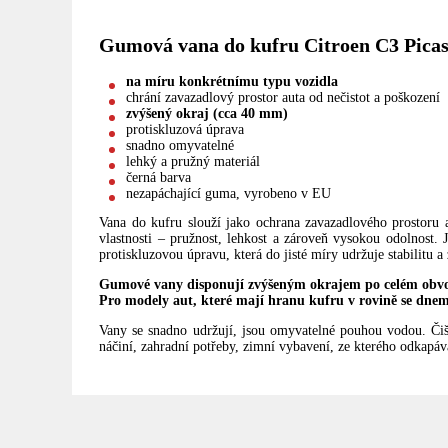
Gumová vana do kufru Citroen C3 Picass
na míru konkrétnímu typu vozidla
chrání zavazadlový prostor auta od nečistot a poškození
zvýšený okraj (cca 40 mm)
protiskluzová úprava
snadno omyvatelné
lehký a pružný materiál
černá barva
nezapáchající guma, vyrobeno v EU
Vana do kufru slouží jako ochrana zavazadlového prostoru 
vlastnosti – pružnost, lehkost a zároveň vysokou odolnost
protiskluzovou úpravu, která do jisté míry udržuje stabilitu
Gumové vany disponují zvýšeným okrajem po celém obvo
Pro modely aut, které mají hranu kufru v rovině se dnem
Vany se snadno udržují, jsou omyvatelné pouhou vodou. Či
náčiní, zahradní potřeby, zimní vybavení, ze kterého odkapává