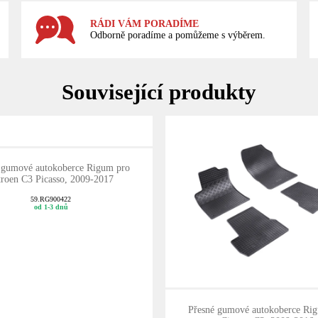
RÁDI VÁM PORADÍME
Odborně poradíme a pomůžeme s výběrem.
Související produkty
 gumové autokoberce Rigum pro
troen C3 Picasso, 2009-2017
59.RG900422
od 1-3 dnů
Přesné gumové autokoberce Ri