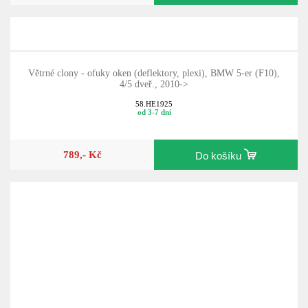
1 105,- Kč
Do košíku
Větrné clony - ofuky oken (deflektory, plexi), BMW 5-er (F10),
4/5 dveř., 2010->
58.HE1925
od 3-7 dní
789,- Kč
Do košíku