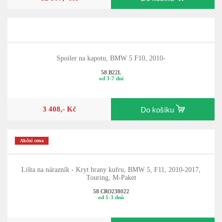
12 307,- Kč
Do košíku
Spoiler na kapotu, BMW 5 F10, 2010-
58.B22L
od 3-7 dní
3 408,- Kč
Do košíku
Akční cena
Lišta na nárazník - Kryt hrany kufru, BMW 5, F11, 2010-2017,
Touring, M-Paket
58.CRO238022
od 1-3 dnů