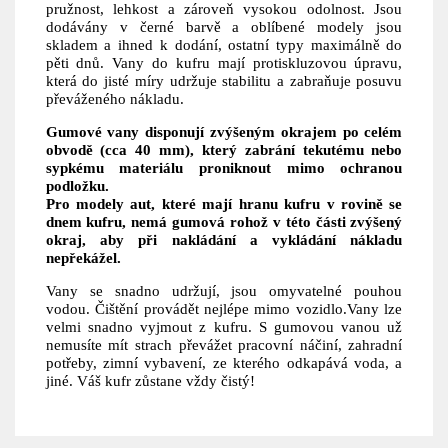
pružnost, lehkost a zároveň vysokou odolnost. Jsou
dodávány v černé barvě a oblíbené modely jsou
skladem a ihned k dodání, ostatní typy maximálně do
pěti dnů. Vany do kufru mají protiskluzovou úpravu,
která do jisté míry udržuje stabilitu a zabraňuje posuvu
převáženého nákladu.
Gumové vany disponují zvýšeným okrajem po celém
obvodě (cca 40 mm), který zabrání tekutému nebo
sypkému materiálu proniknout mimo ochranou
podložku.
Pro modely aut, které mají hranu kufru v rovině se
dnem kufru, nemá gumová rohož v této části zvýšený
okraj, aby při nakládání a vykládání nákladu
nepřekážel.
Vany se snadno udržují, jsou omyvatelné pouhou
vodou. Čištění provádět nejlépe mimo vozidlo.Vany lze
velmi snadno vyjmout z kufru. S gumovou vanou už
nemusíte mít strach převážet pracovní náčiní, zahradní
potřeby, zimní vybavení, ze kterého odkapává voda, a
jiné. Váš kufr zůstane vždy čistý!