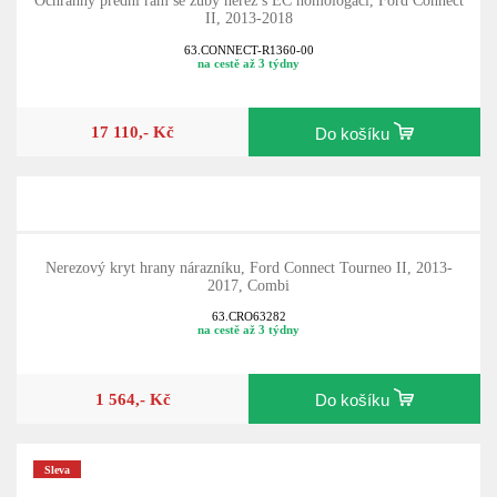
Ochranný přední rám se zuby nerez s EC homologací, Ford Connect
II, 2013-2018
63.CONNECT-R1360-00
na cestě až 3 týdny
17 110,- Kč
Do košíku
Nerezový kryt hrany nárazníku, Ford Connect Tourneo II, 2013-
2017, Combi
63.CRO63282
na cestě až 3 týdny
1 564,- Kč
Do košíku
Sleva