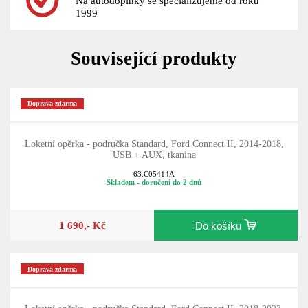
Na autodoplňky se specializujeme od roku
1999
Související produkty
Doprava zdarma
Loketní opěrka - područka Standard, Ford Connect II, 2014-2018,
USB + AUX, tkanina
63.C05414A
Skladem - doručení do 2 dnů
1 690,- Kč
Do košíku
Doprava zdarma