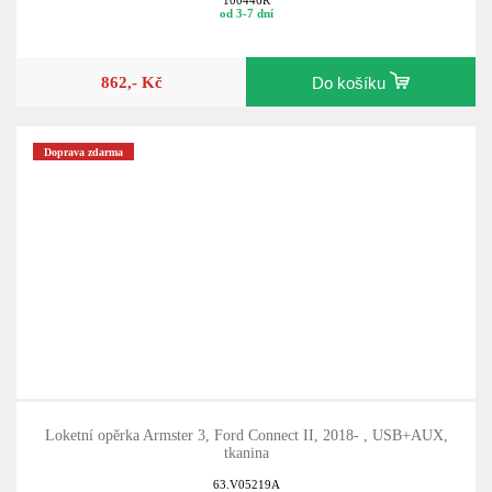
100446R
od 3-7 dní
862,- Kč
Do košíku
Doprava zdarma
Loketní opěrka Armster 3, Ford Connect II, 2018- , USB+AUX,
tkanina
63.V05219A