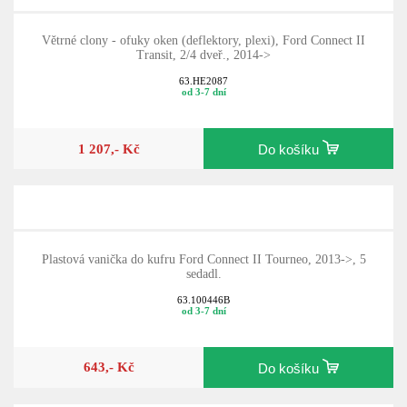
Větrné clony - ofuky oken (deflektory, plexi), Ford Connect II
Transit, 2/4 dveř., 2014->
63.HE2087
od 3-7 dní
1 207,- Kč
Do košíku
Plastová vanička do kufru Ford Connect II Tourneo, 2013->, 5
sedadl.
63.100446B
od 3-7 dní
643,- Kč
Do košíku