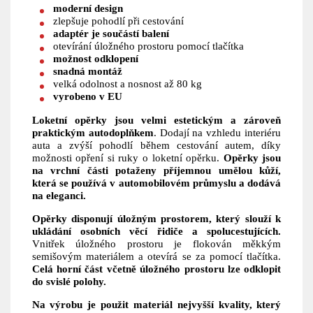
moderní design
zlepšuje pohodlí při cestování
adaptér je součástí balení
otevírání úložného prostoru pomocí tlačítka
možnost odklopení
snadná montáž
velká odolnost a nosnost až 80 kg
vyrobeno v EU
Loketní opěrky jsou velmi estetickým a zároveň
praktickým autodoplňkem
. Dodají na vzhledu interiéru
auta a zvýší pohodlí během cestování autem, díky
možnosti opření si ruky o loketní opěrku.
Opěrky jsou
na vrchní části potaženy příjemnou umělou kůží,
která se používá v automobilovém průmyslu a dodává
na eleganci.
Opěrky disponují úložným prostorem, který slouží k
ukládání osobních věcí řidiče a spolucestujících.
Vnitřek úložného prostoru je flokován měkkým
semišovým materiálem a otevírá se za pomocí tlačítka.
Celá horní část včetně úložného prostoru lze odklopit
do svislé polohy.
Na výrobu je použit materiál nejvyšší kvality, který