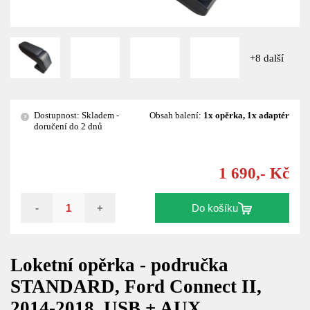
+8 další
Dostupnost: Skladem -
Obsah balení:
1x opěrka, 1x adaptér
?
doručení do 2 dnů
1 690,- Kč
-
+
Do košíku
Loketní opěrka - područka
STANDARD, Ford Connect II,
2014-2018, USB + AUX