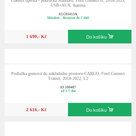
Loketní opěrka - područka Standard, Ford Connect II, 2018-2023,
USB+AUX, tkanina
63.C05413A
Skladem - doručení do 2 dnů
1 690,- Kč
Do košíku
Podložka gumová do nákladního prostoru-CARGO, Ford Connect
Transit, 2018-2022, L2
63.100487
od 3-7 dní
2 616,- Kč
Do košíku