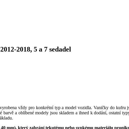
012-2018, 5 a 7 sedadel
 vyrobena vždy pro konkrétní typ a model vozidla. Vaničky do kufru j
é barvě a oblíbené modely jsou skladem a ihned k dodání, ostatní ty
nákladu.
 40 mm), který zabrání tekutému nebo sypkému materiálu proni