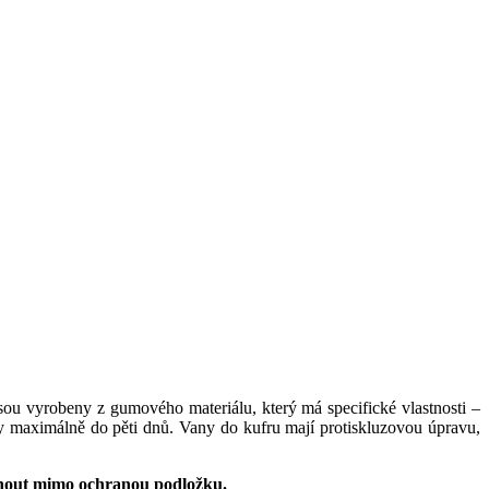
sou vyrobeny z gumového materiálu, který má specifické vlastnosti –
py maximálně do pěti dnů. Vany do kufru mají protiskluzovou úpravu,
knout mimo ochranou podložku.