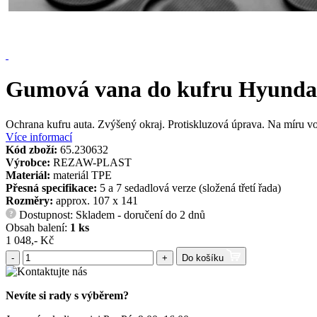
Gumová vana do kufru Hyundai S
Ochrana kufru auta. Zvýšený okraj. Protiskluzová úprava. Na míru v
Více informací
Kód zboží:
65.230632
Výrobce:
REZAW-PLAST
Materiál:
materiál TPE
Přesná specifikace:
5 a 7 sedadlová verze (složená třetí řada)
Rozměry:
approx. 107 x 141
Dostupnost: Skladem - doručení do 2 dnů
?
Obsah balení:
1 ks
1 048,- Kč
-
+
Do košíku
Nevíte si rady s výběrem?