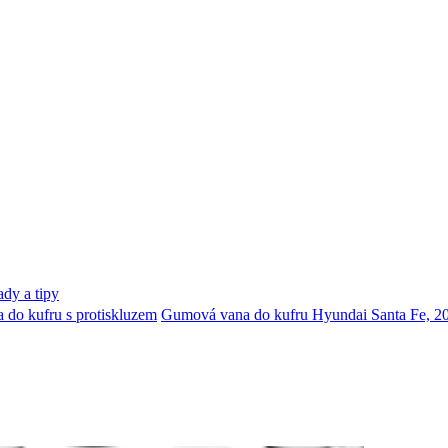
dy a tipy
do kufru s protiskluzem
Gumová vana do kufru Hyundai Santa Fe, 20