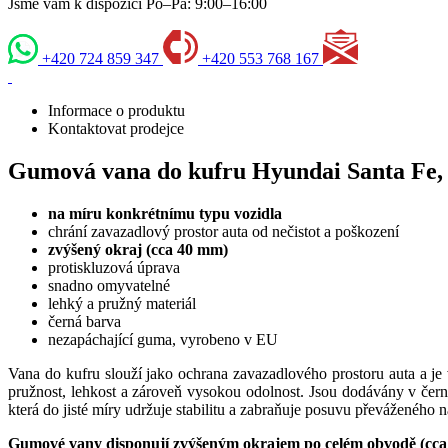
Jsme vám k dispozici Po–Pá: 9:00–16:00
+420 724 859 347
+420 553 768 167
Informace o produktu
Kontaktovat prodejce
Gumová vana do kufru Hyundai Santa Fe, 2
na míru konkrétnímu typu vozidla
chrání zavazadlový prostor auta od nečistot a poškození
zvýšený okraj (cca 40 mm)
protiskluzová úprava
snadno omyvatelné
lehký a pružný materiál
černá barva
nezapáchající guma, vyrobeno v EU
Vana do kufru slouží jako ochrana zavazadlového prostoru auta a je
pružnost, lehkost a zároveň vysokou odolnost. Jsou dodávány v čern
která do jisté míry udržuje stabilitu a zabraňuje posuvu převáženého 
Gumové vany disponují zvýšeným okrajem po celém obvodě (cca