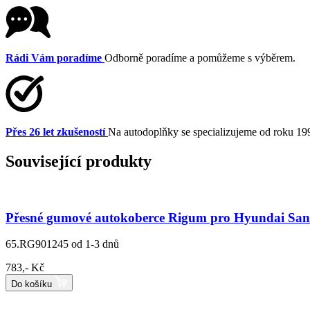
Rádi Vám poradíme
Odborně poradíme a pomůžeme s výběrem.
Přes 26 let zkušeností
Na autodoplňky se specializujeme od roku 19
Související produkty
Přesné gumové autokoberce Rigum pro Hyundai Sant
65.RG901245
od 1-3 dnů
783,- Kč
Do košíku