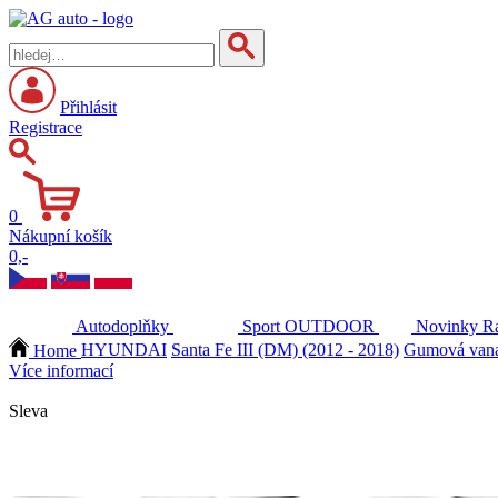
Přihlásit
Registrace
0
Nákupní košík
0,-
Autodoplňky
Sport
OUTDOOR
Novinky
Ra
Home
HYUNDAI
Santa Fe III (DM) (2012 - 2018)
Gumová vana 
Více informací
Sleva