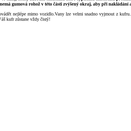
 nemá gumová rohož v této části zvýšený okraj, aby při nakládání 
ovádět nejlépe mimo vozidlo.Vany lze velmi snadno vyjmout z kufru.
áš kufr zůstane vždy čistý!