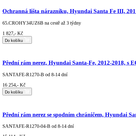
Ochranná lišta nárazníku, Hyundai Santa Fe III, 201
65.CROHY34UZ6B
na cestě až 3 týdny
1 827,- Kč
Do košíku
Přední rám nerez, Hyundai Santa-Fe, 2012-2018, s E
SANTAFE-R1270-B
od 8-14 dní
16 254,- Kč
Do košíku
Přední rám nerez se spodním chráničem, Hyundai San
SANTAFE-R1270-04-B
od 8-14 dní