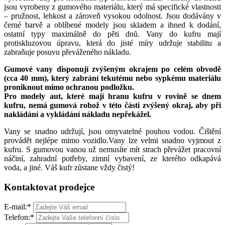
jsou vyrobeny z gumového materiálu, který má specifické vlastnosti
– pružnost, lehkost a zároveň vysokou odolnost. Jsou dodávány v
černé barvě a oblíbené modely jsou skladem a ihned k dodání,
ostatní typy maximálně do pěti dnů. Vany do kufru mají
protiskluzovou úpravu, která do jisté míry udržuje stabilitu a
zabraňuje posuvu převáženého nákladu.
Gumové vany disponují zvýšeným okrajem po celém obvodě
(cca 40 mm), který zabrání tekutému nebo sypkému materiálu
proniknout mimo ochranou podložku.
Pro modely aut, které mají hranu kufru v rovině se dnem
kufru, nemá gumová rohož v této části zvýšený okraj, aby při
nakládání a vykládání nákladu nepřekážel.
Vany se snadno udržují, jsou omyvatelné pouhou vodou. Čištění
provádět nejlépe mimo vozidlo.Vany lze velmi snadno vyjmout z
kufru. S gumovou vanou už nemusíte mít strach převážet pracovní
náčiní, zahradní potřeby, zimní vybavení, ze kterého odkapává
voda, a jiné. Váš kufr zůstane vždy čistý!
Kontaktovat prodejce
E-mail:
*
Telefon:
*