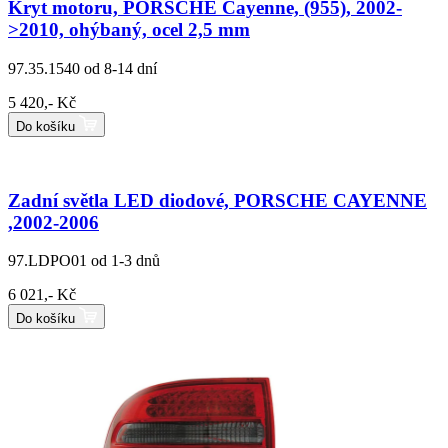
Kryt motoru, PORSCHE Cayenne, (955), 2002-
>2010, ohýbaný, ocel 2,5 mm
97.35.1540
od 8-14 dní
5 420,- Kč
Do košíku
Zadní světla LED diodové, PORSCHE CAYENNE
,2002-2006
97.LDPO01
od 1-3 dnů
6 021,- Kč
Do košíku