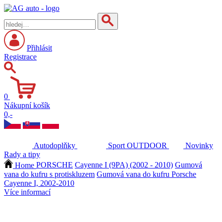
Přihlásit
Registrace
0
Nákupní košík
0,-
Autodoplňky
Sport
OUTDOOR
Novinky
Rady a tipy
Home
PORSCHE
Cayenne I (9PA) (2002 - 2010)
Gumová
vana do kufru s protiskluzem
Gumová vana do kufru Porsche
Cayenne I, 2002-2010
Více informací