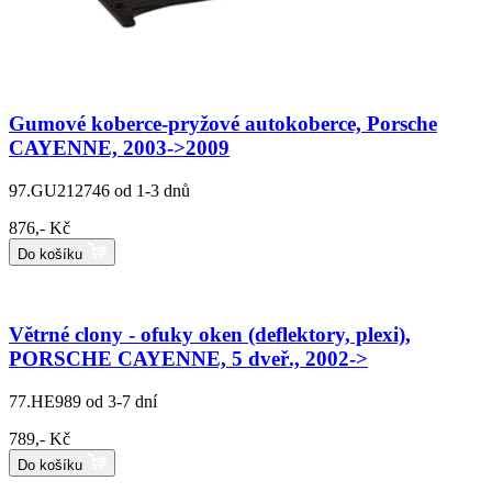
Gumové koberce-pryžové autokoberce, Porsche
CAYENNE, 2003->2009
97.GU212746
od 1-3 dnů
876,- Kč
Do košíku
Větrné clony - ofuky oken (deflektory, plexi),
PORSCHE CAYENNE, 5 dveř., 2002->
77.HE989
od 3-7 dní
789,- Kč
Do košíku