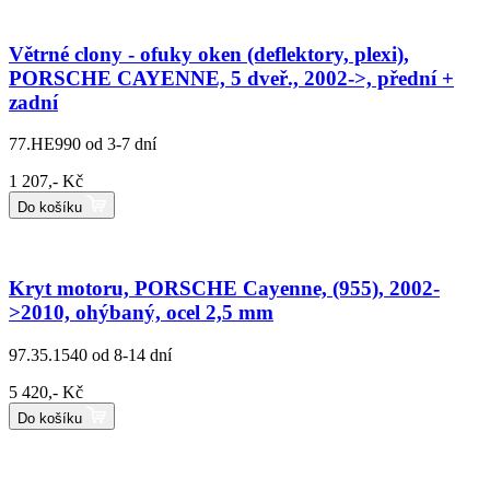
Větrné clony - ofuky oken (deflektory, plexi),
PORSCHE CAYENNE, 5 dveř., 2002->, přední +
zadní
77.HE990
od 3-7 dní
1 207,- Kč
Do košíku
Kryt motoru, PORSCHE Cayenne, (955), 2002-
>2010, ohýbaný, ocel 2,5 mm
97.35.1540
od 8-14 dní
5 420,- Kč
Do košíku