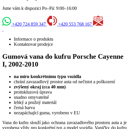
Jsme vám k dispozici Po–Pá: 9:00–16:00
+420 724 859 347
+420 553 768 167
Informace o produktu
Kontaktovat prodejce
Gumová vana do kufru Porsche Cayenne
I, 2002-2010
na míru konkrétnímu typu vozidla
chrání zavazadlový prostor auta od nečistot a poškození
zvýšený okraj (cca 40 mm)
protiskluzová úprava
snadno omyvatelné
lehký a pružný materiál
černá barva
nezapáchající guma, vyrobeno v EU
Vana do kufru slouží jako ochrana zavazadlového prostoru auta a je
vyrobena vždy pro konkrétní typ a model vozidla. Vaničky do kufru