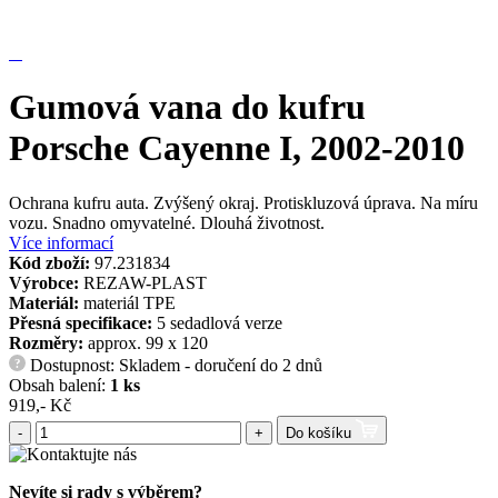
Gumová vana do kufru
Porsche Cayenne I, 2002-2010
Ochrana kufru auta. Zvýšený okraj. Protiskluzová úprava. Na míru
vozu. Snadno omyvatelné. Dlouhá životnost.
Více informací
Kód zboží:
97.231834
Výrobce:
REZAW-PLAST
Materiál:
materiál TPE
Přesná specifikace:
5 sedadlová verze
Rozměry:
approx. 99 x 120
Dostupnost: Skladem - doručení do 2 dnů
?
Obsah balení:
1 ks
919,- Kč
-
+
Do košíku
Nevíte si rady s výběrem?