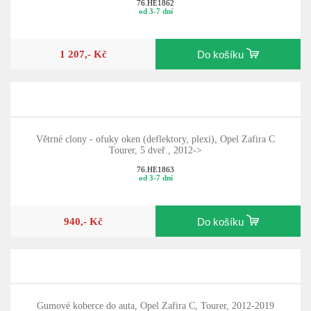
76.HE1862
od 3-7 dní
1 207,- Kč
Do košíku
Větrné clony - ofuky oken (deflektory, plexi), Opel Zafira C
Tourer, 5 dveř., 2012->
76.HE1863
od 3-7 dní
940,- Kč
Do košíku