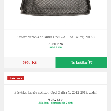
Plastová vanička do kufru Opel ZAFIRA Tourer, 2012->
76.101142B
od 3-7 dní
595,- Kč
Do košíku
Akční cena
Zástěrky, lapače nečistot, Opel Zafira C, 2012-2019, zadní
76.37.24.E14
Skladem - doručení do 2 dnů