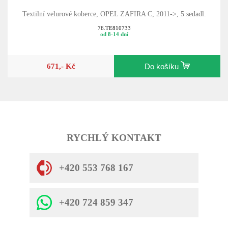
Textilní velurové koberce, OPEL ZAFIRA C, 2011->, 5 sedadl.
76.TE810733
od 8-14 dní
671,- Kč
Do košíku
RYCHLÝ KONTAKT
+420 553 768 167
+420 724 859 347