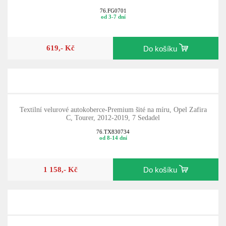
Gumové koberce do auta, Opel Zafira C, Tourer, 2012-2019
76.FG0701
od 3-7 dní
619,- Kč
Do košíku
Textilní velurové autokoberce-Premium šité na míru, Opel Zafira
C, Tourer, 2012-2019, 7 Sedadel
76.TX830734
od 8-14 dní
1 158,- Kč
Do košíku