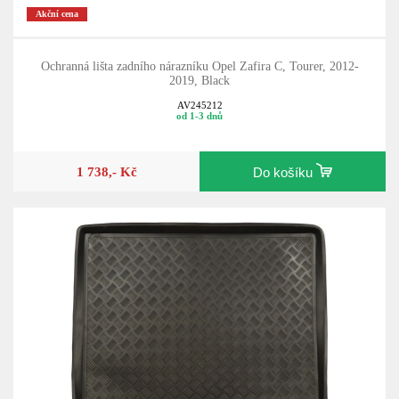
Akční cena
Ochranná lišta zadního nárazníku Opel Zafira C, Tourer, 2012-
2019, Black
AV245212
od 1-3 dnů
1 738,- Kč
Do košíku