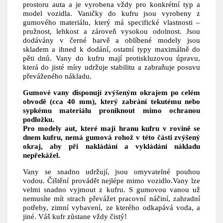
prostoru auta a je vyrobena vždy pro konkrétní typ a
model vozidla. Vaničky do kufru jsou vyrobeny z
gumového materiálu, který má specifické vlastnosti –
pružnost, lehkost a zároveň vysokou odolnost. Jsou
dodávány v černé barvě a oblíbené modely jsou
skladem a ihned k dodání, ostatní typy maximálně do
pěti dnů. Vany do kufru mají protiskluzovou úpravu,
která do jisté míry udržuje stabilitu a zabraňuje posuvu
převáženého nákladu.
Gumové vany disponují zvýšeným okrajem po celém
obvodě (cca 40 mm), který zabrání tekutému nebo
sypkému materiálu proniknout mimo ochranou
podložku.
Pro modely aut, které mají hranu kufru v rovině se
dnem kufru, nemá gumová rohož v této části zvýšený
okraj, aby při nakládání a vykládání nákladu
nepřekážel.
Vany se snadno udržují, jsou omyvatelné pouhou
vodou. Čištění provádět nejlépe mimo vozidlo.Vany lze
velmi snadno vyjmout z kufru. S gumovou vanou už
nemusíte mít strach převážet pracovní náčiní, zahradní
potřeby, zimní vybavení, ze kterého odkapává voda, a
jiné. Váš kufr zůstane vždy čistý!