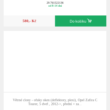
Zafira C
29.761522136
od 8-14 dní
580,- Kč
Do košíku
Větrné clony - ofuky oken (deflektory, plexi), Opel Zafira C
Tourer, 5 dveř., 2012->, přední + za...