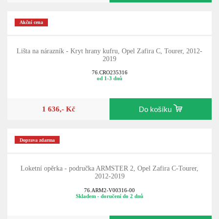
Akční cena
Lišta na nárazník - Kryt hrany kufru, Opel Zafira C, Tourer, 2012-
2019
76.CRO235316
od 1-3 dnů
1 636,- Kč
Do košíku
Doprava zdarma
Loketní opěrka - područka ARMSTER 2, Opel Zafira C-Tourer,
2012-2019
76.ARM2-V00316-00
Skladem - doručení do 2 dnů