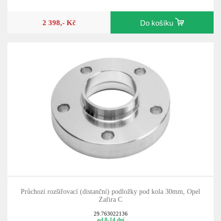
2 398,- Kč
Do košíku
Průchozí rozšiřovací (distanční) podložky pod kola 30mm, Opel
Zafira C
29.763022136
od 8-14 dní