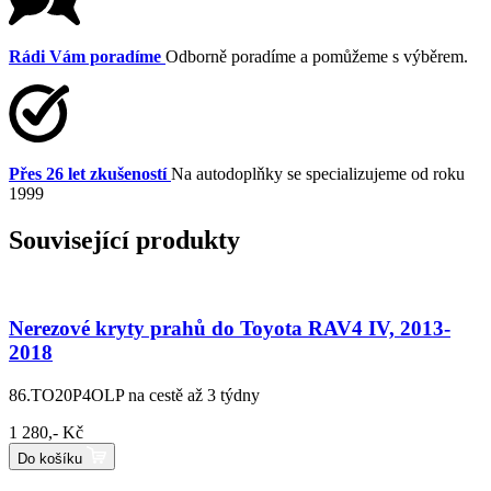
Rádi Vám poradíme
Odborně poradíme a pomůžeme s výběrem.
Přes 26 let zkušeností
Na autodoplňky se specializujeme od roku
1999
Související produkty
Nerezové kryty prahů do Toyota RAV4 IV, 2013-
2018
86.TO20P4OLP
na cestě až 3 týdny
1 280,- Kč
Do košíku