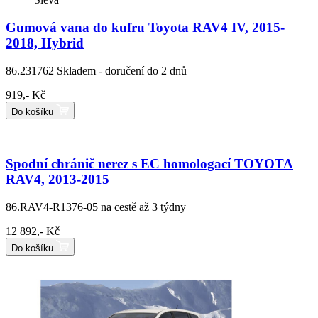
Gumová vana do kufru Toyota RAV4 IV, 2015-
2018, Hybrid
86.231762
Skladem - doručení do 2 dnů
919,- Kč
Do košíku
Spodní chránič nerez s EC homologací TOYOTA
RAV4, 2013-2015
86.RAV4-R1376-05
na cestě až 3 týdny
12 892,- Kč
Do košíku