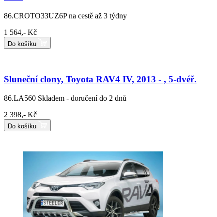
86.CROTO33UZ6P
na cestě až 3 týdny
1 564,- Kč
Do košíku
Sluneční clony, Toyota RAV4 IV, 2013 - , 5-dvéř.
86.LA560
Skladem - doručení do 2 dnů
2 398,- Kč
Do košíku