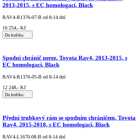
2013-2015, s EC homologací, Black
RAV4-R1376-07-B
od 8-14 dní
16 254,- Kč
Do košíku
Spodní chránič nerez, Toyota Rav4, 2013-2015, s
EC homologací, Black
RAV4-R1376-05-B
od 8-14 dní
12 248,- Kč
Do košíku
Přední trubkový rám se spodním chráničem, Toyota
Rav4, 2015-2018, s EC homologací, Black
RAV4-L1670-08-B
od 8-14 dní