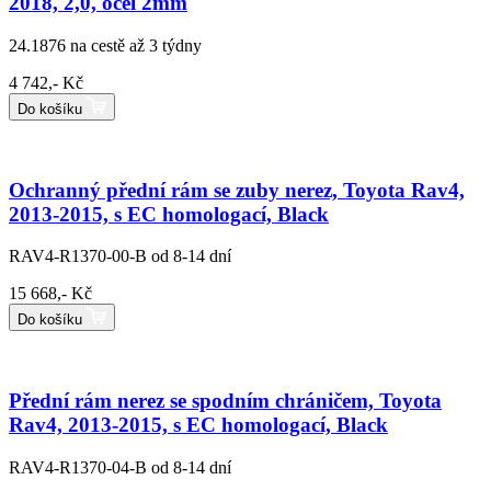
2018, 2,0, ocel 2mm
24.1876
na cestě až 3 týdny
4 742,- Kč
Do košíku
Ochranný přední rám se zuby nerez, Toyota Rav4,
2013-2015, s EC homologací, Black
RAV4-R1370-00-B
od 8-14 dní
15 668,- Kč
Do košíku
Přední rám nerez se spodním chráničem, Toyota
Rav4, 2013-2015, s EC homologací, Black
RAV4-R1370-04-B
od 8-14 dní