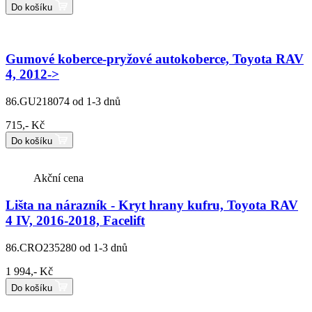
Do košíku
Gumové koberce-pryžové autokoberce, Toyota RAV
4, 2012->
86.GU218074
od 1-3 dnů
715,- Kč
Do košíku
Akční cena
Lišta na nárazník - Kryt hrany kufru, Toyota RAV
4 IV, 2016-2018, Facelift
86.CRO235280
od 1-3 dnů
1 994,- Kč
Do košíku