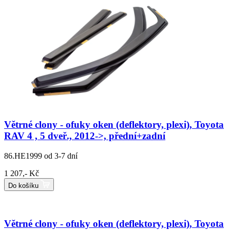
Větrné clony - ofuky oken (deflektory, plexi), Toyota
RAV 4 , 5 dveř., 2012->, přední+zadní
86.HE1999
od 3-7 dní
1 207,- Kč
Do košíku
Větrné clony - ofuky oken (deflektory, plexi), Toyota