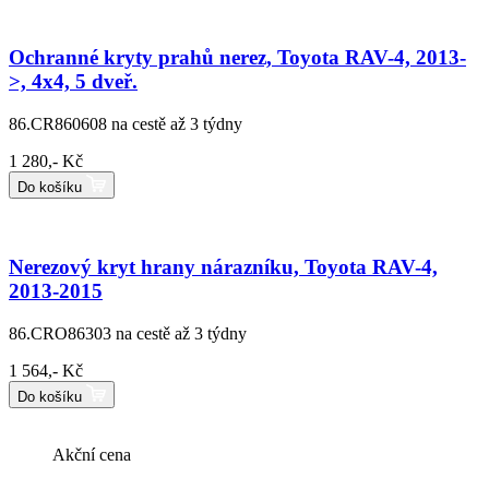
Ochranné kryty prahů nerez, Toyota RAV-4, 2013-
>, 4x4, 5 dveř.
86.CR860608
na cestě až 3 týdny
1 280,- Kč
Do košíku
Nerezový kryt hrany nárazníku, Toyota RAV-4,
2013-2015
86.CRO86303
na cestě až 3 týdny
1 564,- Kč
Do košíku
Akční cena