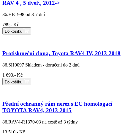
RAV 4 , 5 dveř., 2012->
86.HE1998
od 3-7 dní
789,- Kč
Do košíku
Protisluneční clona, Toyota RAV4 IV, 2013-2018
86.SH0097
Skladem - doručení do 2 dnů
1 693,- Kč
Do košíku
Přední ochranný rám nerez s EC homologací
TOYOTA RAV4, 2013-2015
86.RAV4-R1370-03
na cestě až 3 týdny
13 510,- Kč