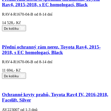
Rav4, 2015-2018, s EC homologací, Black
RAV4-R1670-04-B
od 8-14 dní
14 528,- Kč
Do košíku
Přední ochranný rám nerez, Toyota Rav4, 2015-
2018, s EC homologací, Black
RAV4-R1670-06-B
od 8-14 dní
11 694,- Kč
Do košíku
Ochranné kryty prahů, Toyota Rav4 IV, 2016-2018,
Facelift, Silver
AV223007
od 1-3 dnů