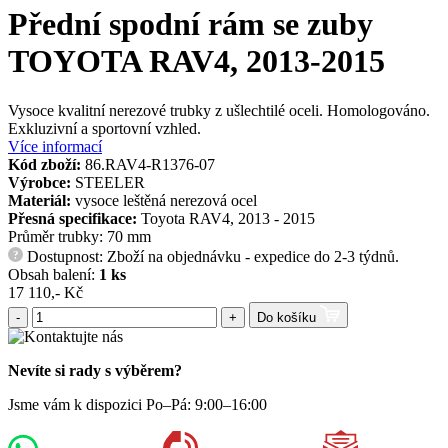
Přední spodní rám se zuby
TOYOTA RAV4, 2013-2015
Vysoce kvalitní nerezové trubky z ušlechtilé oceli. Homologováno.
Exkluzivní a sportovní vzhled.
Více informací
Kód zboží:
86.RAV4-R1376-07
Výrobce:
STEELER
Materiál:
vysoce leštěná nerezová ocel
Přesná specifikace:
Toyota RAV4, 2013 - 2015
Průměr trubky: 70 mm
Dostupnost: Zboží na objednávku - expedice do 2-3 týdnů.
?
Obsah balení:
1 ks
17 110,- Kč
-
+
Do košíku
Nevíte si rady s výběrem?
Jsme vám k dispozici Po–Pá: 9:00–16:00