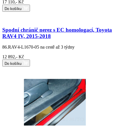
17 110,- Kč
Do košíku
Spodní chránič nerez s EC homologací, Toyota
RAV4 IV, 2015-2018
86.RAV4-L1670-05
na cestě až 3 týdny
12 892,- Kč
Do košíku