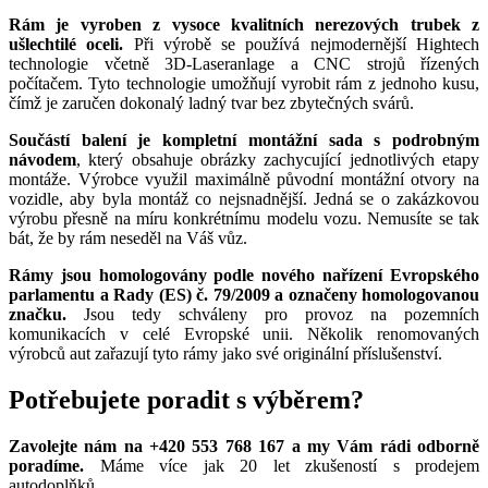
Rám je vyroben z vysoce kvalitních nerezových trubek z
ušlechtilé oceli.
Při výrobě se používá nejmodernější Hightech
technologie včetně 3D-Laseranlage a CNC strojů řízených
počítačem. Tyto technologie umožňují vyrobit rám z jednoho kusu,
čímž je zaručen dokonalý ladný tvar bez zbytečných svárů.
Součástí balení je kompletní montážní sada s podrobným
návodem
, který obsahuje obrázky zachycující jednotlivých etapy
montáže. Výrobce využil maximálně původní montážní otvory na
vozidle, aby byla montáž co nejsnadnější. Jedná se o zakázkovou
výrobu přesně na míru konkrétnímu modelu vozu. Nemusíte se tak
bát, že by rám neseděl na Váš vůz.
Rámy jsou homologovány podle nového nařízení Evropského
parlamentu a Rady (ES) č. 79/2009 a označeny homologovanou
značku.
Jsou tedy schváleny pro provoz na pozemních
komunikacích v celé Evropské unii. Několik renomovaných
výrobců aut zařazují tyto rámy jako své originální příslušenství.
Potřebujete poradit s výběrem?
Zavolejte nám na +420 553 768 167 a my Vám rádi odborně
poradíme.
Máme více jak 20 let zkušeností s prodejem
autodoplňků.