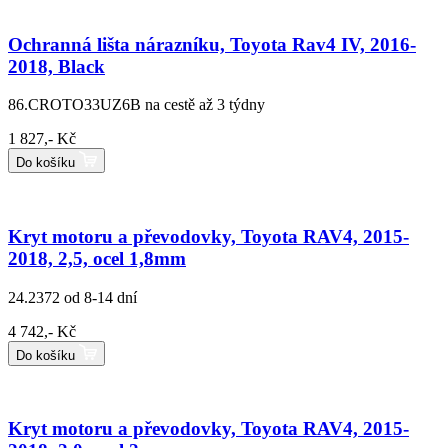
Ochranná lišta nárazníku, Toyota Rav4 IV, 2016-
2018, Black
86.CROTO33UZ6B
na cestě až 3 týdny
1 827,- Kč
Do košíku
Kryt motoru a převodovky, Toyota RAV4, 2015-
2018, 2,5, ocel 1,8mm
24.2372
od 8-14 dní
4 742,- Kč
Do košíku
Kryt motoru a převodovky, Toyota RAV4, 2015-