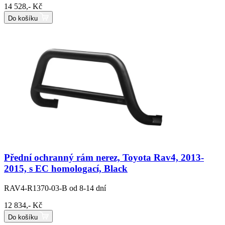
14 528,- Kč
Do košíku
Přední ochranný rám nerez, Toyota Rav4, 2013-
2015, s EC homologací, Black
RAV4-R1370-03-B
od 8-14 dní
12 834,- Kč
Do košíku