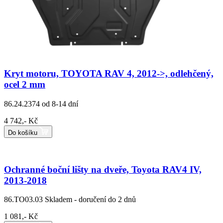
Kryt motoru, TOYOTA RAV 4, 2012->, odlehčený,
ocel 2 mm
86.24.2374
od 8-14 dní
4 742,- Kč
Do košíku
Ochranné boční lišty na dveře, Toyota RAV4 IV,
2013-2018
86.TO03.03
Skladem - doručení do 2 dnů
1 081,- Kč