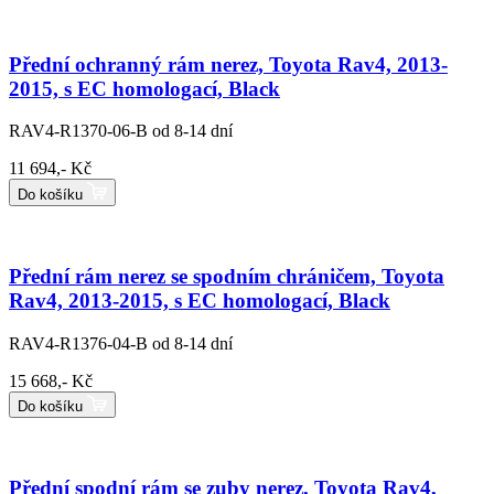
Přední ochranný rám nerez, Toyota Rav4, 2013-
2015, s EC homologací, Black
RAV4-R1370-06-B
od 8-14 dní
11 694,- Kč
Do košíku
Přední rám nerez se spodním chráničem, Toyota
Rav4, 2013-2015, s EC homologací, Black
RAV4-R1376-04-B
od 8-14 dní
15 668,- Kč
Do košíku
Přední spodní rám se zuby nerez, Toyota Rav4,