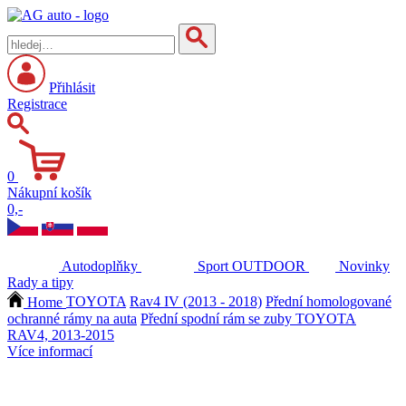
Přihlásit
Registrace
0
Nákupní košík
0,-
Autodoplňky
Sport
OUTDOOR
Novinky
Rady a tipy
Home
TOYOTA
Rav4 IV (2013 - 2018)
Přední homologované
ochranné rámy na auta
Přední spodní rám se zuby TOYOTA
RAV4, 2013-2015
Více informací