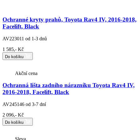
Ochranné kryty prahů, Toyota Rav4 IV, 2016-2018,
Facelift, Black
AV223011
od 1-3 dnů
1 585,- Kč
Do košíku
Akční cena
Ochranná lišta zadního nárazníku Toyota Rav4 IV,
2016-2018, Facelift, Black
AV245146
od 3-7 dní
2 096,- Kč
Do košíku
Sleva