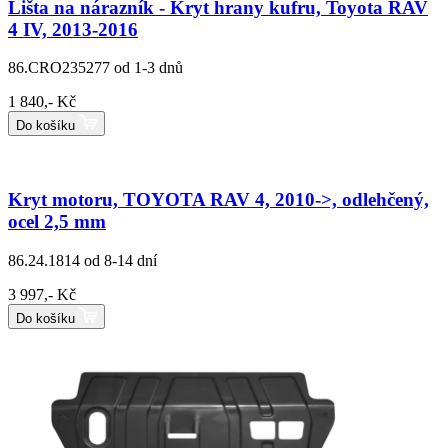
Lišta na nárazník - Kryt hrany kufru, Toyota RAV
4 IV, 2013-2016
86.CRO235277
od 1-3 dnů
1 840,- Kč
Do košíku
Kryt motoru, TOYOTA RAV 4, 2010->, odlehčený,
ocel 2,5 mm
86.24.1814
od 8-14 dní
3 997,- Kč
Do košíku