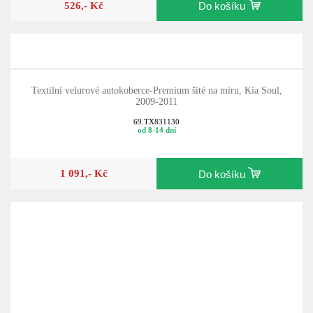
526,- Kč
Do košíku
Textilní velurové autokoberce-Premium šité na míru, Kia Soul,
2009-2011
69.TX831130
od 8-14 dní
1 091,- Kč
Do košíku