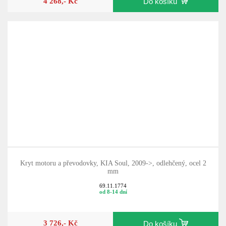
4 268,- Kč
Do košíku
Kryt motoru a převodovky, KIA Soul, 2009->, odlehčený, ocel 2
mm
69.11.1774
od 8-14 dní
3 726,- Kč
Do košíku