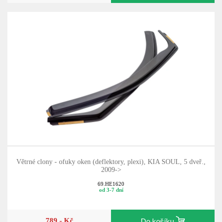
Větrné clony - ofuky oken (deflektory, plexi), KIA SOUL, 5 dveř.,
2009->
69.HE1620
od 3-7 dní
789,- Kč
Do košíku