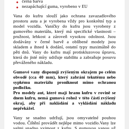
černá barva
nezapáchající guma, vyrobeno v EU
Vana do kufru slouží jako ochrana zavazadlového
prostoru auta a je vyrobena vždy pro konkrétní typ a
model vozidla. Vaničky do kufru jsou vyrobeny z
gumového materiálu, který má specifické vlastnosti –
pružnost, lehkost a zároveň vysokou odolnost. Jsou
dodávány v černé barvě a oblíbené modely jsou
skladem a ihned k dodání, ostatní typy maximálně do
pěti dnů. Vany do kufru mají protiskluzovou úpravu,
která do jisté míry udržuje stabilitu a zabraňuje posuvu
převáženého nákladu.
Gumové vany disponují zvýšeným okrajem po celém
obvodě (cca 40 mm), který zabrání tekutému nebo
sypkému materiálu proniknout mimo ochranou
podložku.
Pro modely aut, které mají hranu kufru v rovině se
dnem kufru, nemá gumová rohož v této části zvýšený
okraj, aby při nakládání a vykládání nákladu
nepřekážel.
Vany se snadno udržují, jsou omyvatelné pouhou
vodou. Čištění provádět nejlépe mimo vozidlo.Vany lze
velmi snadno vyjmout z kufru. S gumovou vanou už