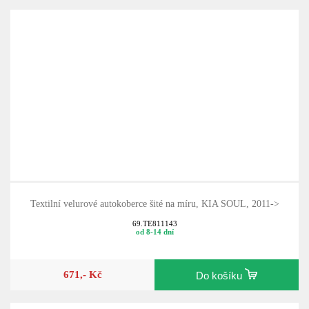
Textilní velurové autokoberce šité na míru, KIA SOUL, 2011->
69.TE811143
od 8-14 dní
671,- Kč
Do košíku