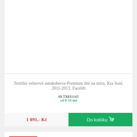
Textilní velurové autokoberce-Premium šité na míru, Kia Soul,
2011-2013, Facelift
69.TX831143
od 8-14 dní
1 091,- Kč
Do košíku