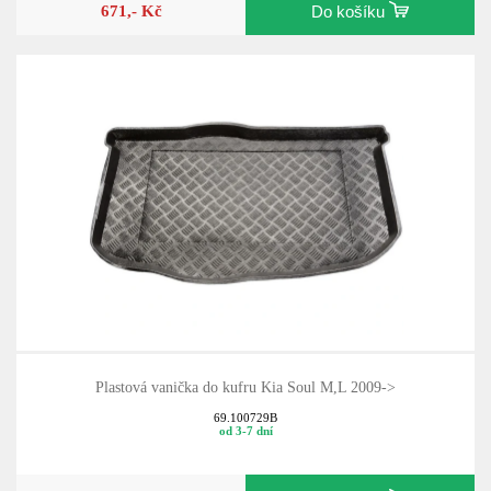
671,- Kč
Do košíku
Plastová vanička do kufru Kia Soul M,L 2009->
69.100729B
od 3-7 dní