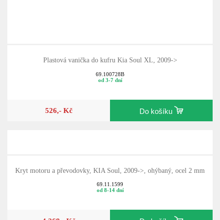
Plastová vanička do kufru Kia Soul XL, 2009->
69.100728B
od 3-7 dní
526,- Kč
Do košíku
Kryt motoru a převodovky, KIA Soul, 2009->, ohýbaný, ocel 2 mm
69.11.1599
od 8-14 dní