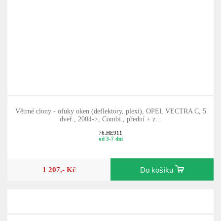
Větrné clony - ofuky oken (deflektory, plexi), OPEL VECTRA C, 5
dveř., 2004->, Combi., přední + z...
76.HE911
od 3-7 dní
1 207,- Kč
Do košíku