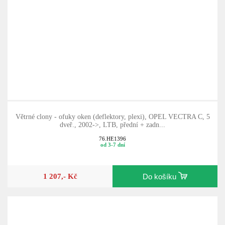
Větrné clony - ofuky oken (deflektory, plexi), OPEL VECTRA C, 5
dveř., 2002->, LTB, přední + zadn...
76.HE1396
od 3-7 dní
1 207,- Kč
Do košíku