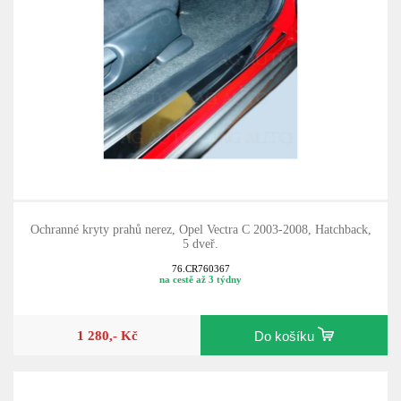
Ochranné kryty prahů nerez, Opel Vectra C 2003-2008, Hatchback,
5 dveř.
76.CR760367
na cestě až 3 týdny
1 280,- Kč
Do košíku