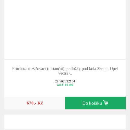
Průchozí rozšiřovací (distanční) podložky pod kola 25mm, Opel
Vectra C
29.762522134
od 8-14 dní
670,- Kč
Do košíku