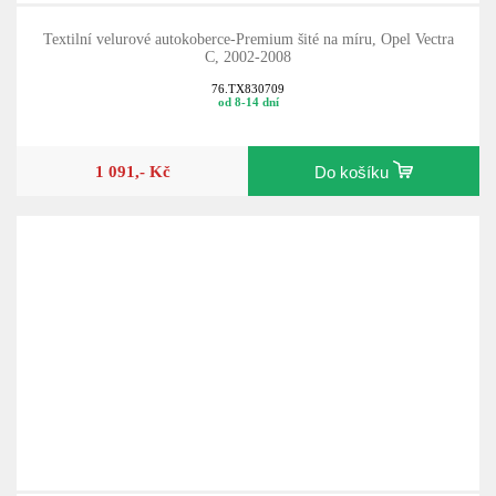
Textilní velurové autokoberce-Premium šité na míru, Opel Vectra
C, 2002-2008
76.TX830709
od 8-14 dní
1 091,- Kč
Do košíku