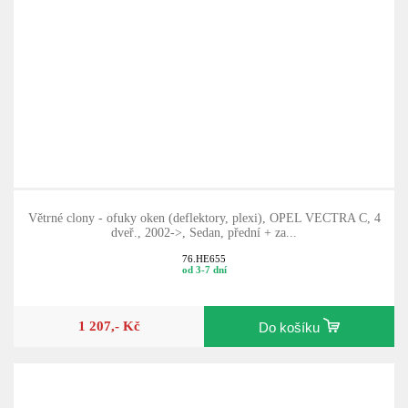
Větrné clony - ofuky oken (deflektory, plexi), OPEL VECTRA C, 4
dveř., 2002->, Sedan, přední + za...
76.HE655
od 3-7 dní
1 207,- Kč
Do košíku