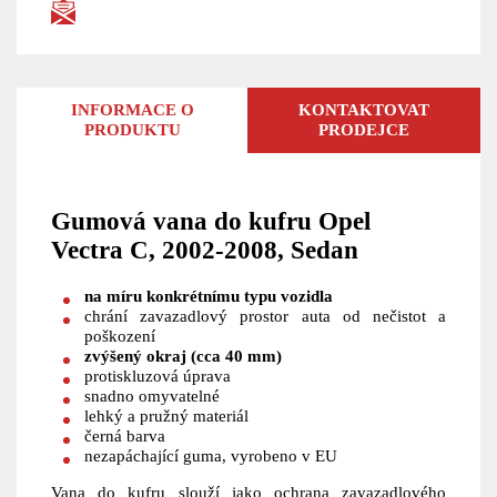
INFORMACE O
KONTAKTOVAT
PRODUKTU
PRODEJCE
Gumová vana do kufru Opel
Vectra C, 2002-2008, Sedan
na míru konkrétnímu typu vozidla
chrání zavazadlový prostor auta od nečistot a
poškození
zvýšený okraj (cca 40 mm)
protiskluzová úprava
snadno omyvatelné
lehký a pružný materiál
černá barva
nezapáchající guma, vyrobeno v EU
Vana do kufru slouží jako ochrana zavazadlového