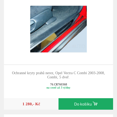
Ochranné kryty prahů nerez, Opel Vectra C Combi 2003-2008,
Combi, 5 dveř.
76.CR760368
na cestě až 3 týdny
1 280,- Kč
Do košíku