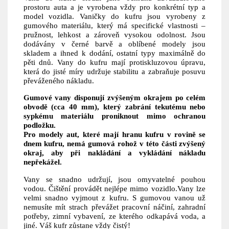
prostoru auta a je vyrobena vždy pro konkrétní typ a
model vozidla. Vaničky do kufru jsou vyrobeny z
gumového materiálu, který má specifické vlastnosti –
pružnost, lehkost a zároveň vysokou odolnost. Jsou
dodávány v černé barvě a oblíbené modely jsou
skladem a ihned k dodání, ostatní typy maximálně do
pěti dnů. Vany do kufru mají protiskluzovou úpravu,
která do jisté míry udržuje stabilitu a zabraňuje posuvu
převáženého nákladu.
Gumové vany disponují zvýšeným okrajem po celém
obvodě (cca 40 mm), který zabrání tekutému nebo
sypkému materiálu proniknout mimo ochranou
podložku.
Pro modely aut, které mají hranu kufru v rovině se
dnem kufru, nemá gumová rohož v této části zvýšený
okraj, aby při nakládání a vykládání nákladu
nepřekážel.
Vany se snadno udržují, jsou omyvatelné pouhou
vodou. Čištění provádět nejlépe mimo vozidlo.Vany lze
velmi snadno vyjmout z kufru. S gumovou vanou už
nemusíte mít strach převážet pracovní náčiní, zahradní
potřeby, zimní vybavení, ze kterého odkapává voda, a
jiné. Váš kufr zůstane vždy čistý!