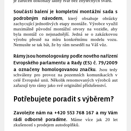
je zaručen dokonalý ladný tvar bez zbytečných svárů.
Součástí balení je kompletní montážní sada s
podrobným návodem
, který obsahuje obrázky
zachycující jednotlivých etapy montáže. Výrobce využil
maximálně původní montážní otvory na vozidle, aby
byla montáž co nejsnadnější. Jedná se o zakázkovou
výrobu přesně na míru konkrétnímu modelu vozu.
Nemusíte se tak bát, že by rám neseděl na Váš vůz.
Rámy jsou homologovány podle nového nařízení
Evropského parlamentu a Rady (ES) č. 79/2009
a označeny homologovanou značku.
Jsou tedy
schváleny pro provoz na pozemních komunikacích v
celé Evropské unii. Několik renomovaných výrobců aut
zařazují tyto rámy jako své originální příslušenství.
Potřebujete poradit s výběrem?
Zavolejte nám na +420 553 768 167 a my Vám
rádi odborně poradíme.
Máme více jak 20 let
zkušeností s prodejem autodoplňků.