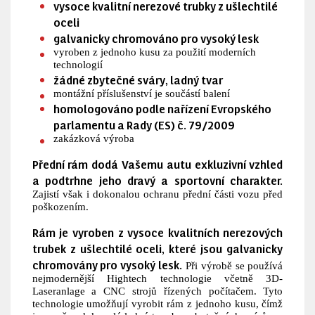
vysoce kvalitní nerezové trubky z ušlechtilé
oceli
galvanicky chromováno pro vysoký lesk
vyroben z jednoho kusu za použití moderních
technologií
žádné zbytečné sváry, ladný tvar
montážní příslušenství je součástí balení
homologováno podle nařízení Evropského
parlamentu a Rady (ES) č. 79/2009
zakázková výroba
Přední rám dodá Vašemu autu exkluzivní vzhled
a podtrhne jeho dravý a sportovní charakter.
Zajistí však i dokonalou ochranu přední části vozu před
poškozením.
Rám je vyroben z vysoce kvalitních nerezových
trubek z ušlechtilé oceli, které jsou galvanicky
chromovány pro vysoký lesk.
Při výrobě se používá
nejmodernější Hightech technologie včetně 3D-
Laseranlage a CNC strojů řízených počítačem. Tyto
technologie umožňují vyrobit rám z jednoho kusu, čímž