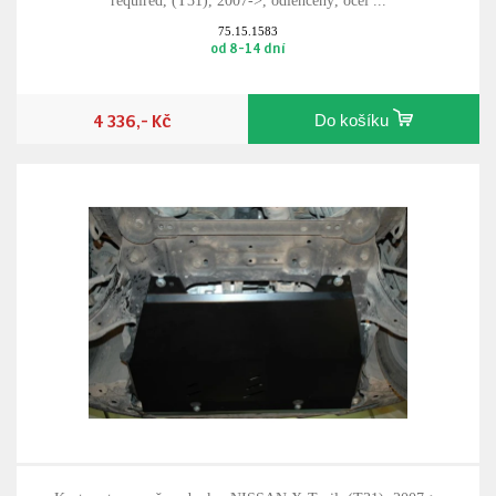
required, (T31), 2007->, odlehčený, ocel ...
75.15.1583
od 8-14 dní
4 336,- Kč
Do košíku