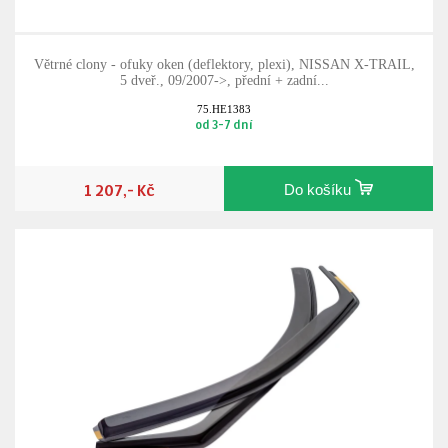
Větrné clony - ofuky oken (deflektory, plexi), NISSAN X-TRAIL,
5 dveř., 09/2007->, přední + zadní...
75.HE1383
od 3-7 dní
1 207,- Kč
Do košíku