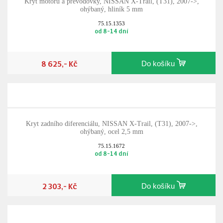
Kryt motoru a převodovky, NISSAN X-Trail, (T31), 2007->,
ohýbaný, hliník 5 mm
75.15.1353
od 8-14 dní
8 625,- Kč
Do košíku
Kryt zadního diferenciálu, NISSAN X-Trail, (T31), 2007->,
ohýbaný, ocel 2,5 mm
75.15.1672
od 8-14 dní
2 303,- Kč
Do košíku