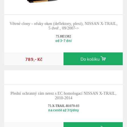
Větrné clony - ofuky oken (deflektory, plexi), NISSAN X-TRAIL,
5 dveř., 09/2007->
75.HE1382
od 3-7 dní
789,- Kč
Do košíku
Přední ochranný rám nerez s EC homologací NISSAN X-TRAIL,
2010-2014
75.X-TRAIL-R1070-03
na cestě až 3 týdny