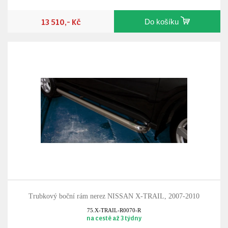
13 510,- Kč
Do košíku
Trubkový boční rám nerez NISSAN X-TRAIL, 2007-2010
75.X-TRAIL-R0070-R
na cestě až 3 týdny