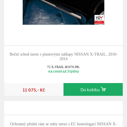
Boční schod nerez s plastovými nášlapy NISSAN X-TRAIL, 2010-
2014
75.X-TRAIL-R1070-PR-
na cestě až 3 týdny
11 075,- Kč
Do košíku
Ochranný přední rám se zuby nerez s EC homologací NISSAN X-