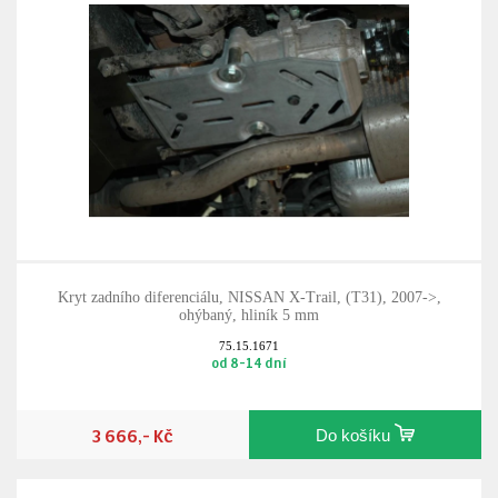
Kryt zadního diferenciálu, NISSAN X-Trail, (T31), 2007->,
ohýbaný, hliník 5 mm
75.15.1671
od 8-14 dní
3 666,- Kč
Do košíku