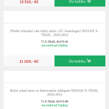
13 510,- Kč
Do košíku
Přední ochranný rám nízký nerez s EC homologací NISSAN X-
TRAIL, 2010-2014
75.X-TRAIL-R1070-06
na cestě až 3 týdny
11 109,- Kč
Do košíku
Boční schod nerez se žebrovaným nášlapem NISSAN X-TRAIL,
2010-2014
75.X-TRAIL-R1070-PR
na cestě až 3 týdny