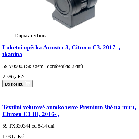
Doprava zdarma
Loketní opěrka Armster 3, Citroen C3, 2017- ,
tkanina
59.V05003
Skladem - doručení do 2 dnů
2 350,- Kč
Do košíku
Textilní velurové autokoberce-Premium šité na míru,
Citroen C3 III, 2016- ,
59.TX830344
od 8-14 dní
1 091,- Kč