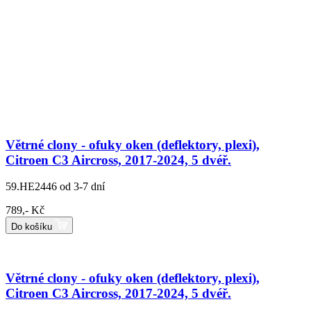
Větrné clony - ofuky oken (deflektory, plexi),
Citroen C3 Aircross, 2017-2024, 5 dvéř.
59.HE2446
od 3-7 dní
789,- Kč
Do košíku
Větrné clony - ofuky oken (deflektory, plexi),
Citroen C3 Aircross, 2017-2024, 5 dvéř.