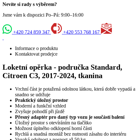
Nevíte si rady s výběrem?
Jsme vám k dispozici Po–Pá: 9:00–16:00
+420 724 859 347
+420 553 768 167
Informace o produktu
Kontaktovat prodejce
Loketní opěrka - područka Standard,
Citroen C3, 2017-2024, tkanina
Vrchní část je potažená odolnou látkou, která dobře vypadá a
snadno se udržuje
Praktický úložný prostor
Moderní a funkční vzhled
Zvyšuje pohodlí při jízdě
Přesný adaptér pro daný typ vozu je součástí balení
Úložný prostor s otevíráním na tlačítko
Možnost úplného odklopení horní části
Rychlá a snadná montáž bez nutnosti zásahu do interiéru
Vysoká odolnost a nosnost až 50 kg