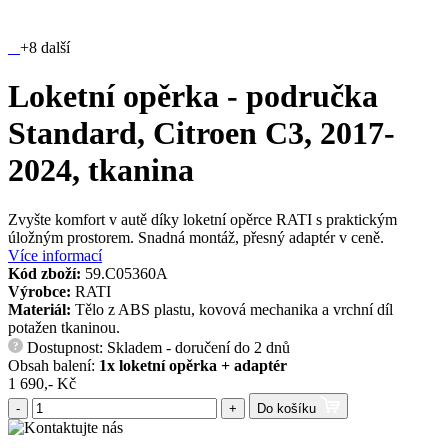
+8 další
Loketní opěrka - područka
Standard, Citroen C3, 2017-
2024, tkanina
Zvyšte komfort v autě díky loketní opěrce RATI s praktickým
úložným prostorem. Snadná montáž, přesný adaptér v ceně.
Více informací
Kód zboží:
59.C05360A
Výrobce:
RATI
Materiál:
Tělo z ABS plastu, kovová mechanika a vrchní díl
potažen tkaninou.
Dostupnost: Skladem - doručení do 2 dnů
?
Obsah balení:
1x loketní opěrka + adaptér
1 690,- Kč
-
+
Do košíku