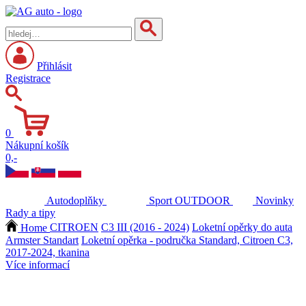
Přihlásit
Registrace
0
Nákupní košík
0,-
Autodoplňky
Sport
OUTDOOR
Novinky
Rady a tipy
Home
CITROEN
C3 III (2016 - 2024)
Loketní opěrky do auta
Armster Standart
Loketní opěrka - područka Standard, Citroen C3,
2017-2024, tkanina
Více informací