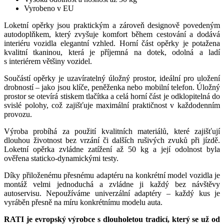
Vyrobeno v EU
Loketní opěrky jsou praktickým a zároveň designově povedeným
autodoplňkem, který zvyšuje komfort během cestování a dodává
interiéru vozidla elegantní vzhled. Horní část opěrky je potažena
kvalitní tkaninou, která je příjemná na dotek, odolná a ladí
s interiérem většiny vozidel.
Součástí opěrky je uzavíratelný úložný prostor, ideální pro uložení
drobností – jako jsou klíče, peněženka nebo mobilní telefon. Úložný
prostor se otevírá stiskem tlačítka a celá horní část je odklopitelná do
svislé polohy, což zajišťuje maximální praktičnost v každodenním
provozu.
Výroba probíhá za použití kvalitních materiálů, které zajišťují
dlouhou životnost bez vrzání či dalších rušivých zvuků při jízdě.
Loketní opěrka zvládne zatížení až 50 kg a její odolnost byla
ověřena staticko-dynamickými testy.
Díky přiloženému přesnému adaptéru na konkrétní model vozidla je
montáž velmi jednoduchá a zvládne ji každý bez návštěvy
autoservisu. Nepoužíváme univerzální adaptéry – každý kus je
vyráběn přesně na míru konkrétnímu modelu auta.
RATI je evropský výrobce s dlouholetou tradicí, který se už od