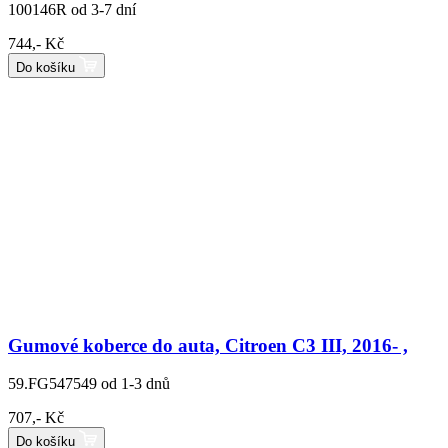
100146R
od 3-7 dní
744,- Kč
Do košíku
Gumové koberce do auta, Citroen C3 III, 2016- ,
59.FG547549
od 1-3 dnů
707,- Kč
Do košíku