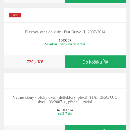
Sleva
Plastová vana do kufru Fiat Bravo II, 2007-2014
100325R
Skladem - doručení do 2 dnů
720,- Kč
Do košíku
Větrné clony - ofuky oken (deflektory, plexi), FIAT BRAVO, 5
dveř., 03/2007->, přední + zadní
62.HE1314
od 3-7 dní