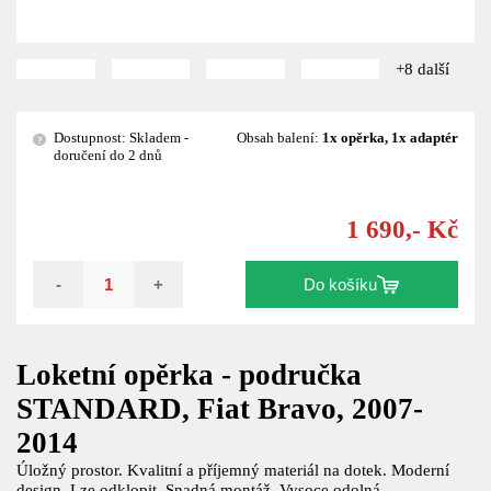
+8 další
Dostupnost: Skladem -
Obsah balení:
1x opěrka, 1x adaptér
?
doručení do 2 dnů
1 690,- Kč
-
+
Do košíku
Loketní opěrka - područka
STANDARD, Fiat Bravo, 2007-
2014
Úložný prostor. Kvalitní a příjemný materiál na dotek. Moderní
design. Lze odklopit. Snadná montáž. Vysoce odolná.