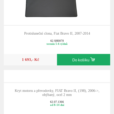
Protisluneční clona, Fiat Bravo II, 2007-2014
62.SH0070
termín 5-6 týdnů
1 693,- Kč
Do košíku
Kryt motoru a převodovky, FIAT Bravo II, (198), 2006->,
ohýbaný, ocel 2 mm
62.07.1366
od 8-14 dní