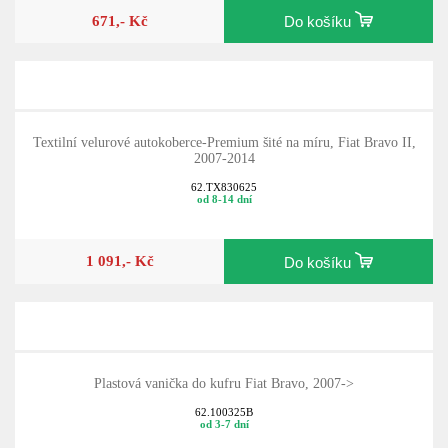
671,- Kč
Do košíku
Textilní velurové autokoberce-Premium šité na míru, Fiat Bravo II,
2007-2014
62.TX830625
od 8-14 dní
1 091,- Kč
Do košíku
Plastová vanička do kufru Fiat Bravo, 2007->
62.100325B
od 3-7 dní