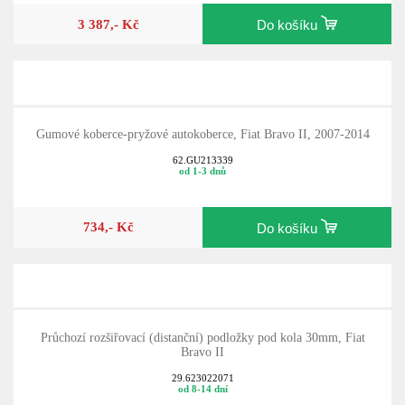
3 387,- Kč
Do košíku
Gumové koberce-pryžové autokoberce, Fiat Bravo II, 2007-2014
62.GU213339
od 1-3 dnů
734,- Kč
Do košíku
Průchozí rozšiřovací (distanční) podložky pod kola 30mm, Fiat
Bravo II
29.623022071
od 8-14 dní