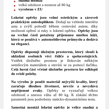
snadná montáž
velká odolnost a nosnost až 80 kg
vyrobeno v EU
Loketní opěrky jsou velmi estetickým a zároveň
praktickým autodoplňkem
. Dodají na vzhledu interiéru
auta a zvýší pohodlí během cestování autem, díky
možnosti opření si ruky o loketní opěrku.
Opěrky jsou
na vrchní části potaženy příjemnou umělou kůží,
která se používá v automobilovém průmyslu a dodává
na eleganci.
Opěrky disponují úložným prostorem, který slouží k
ukládání osobních věcí řidiče a spolucestujících.
Vnitřek úložného prostoru je flokován měkkým
semišovým materiálem a otevírá se za pomocí tlačítka.
Celá horní část včetně úložného prostoru lze odklopit
do svislé polohy.
Na výrobu je použit materiál nejvyšší kvality, který
zaručuje dlouhou životnost, nevrže a nevydává
nepříjemné zvuky
. Opěrky se vyznačují velkou
odolností a unesou váhu až 80 kg. K získání těchto
parametrů jsou podrobeny staticko-dynamickému testu.
Samotná montáž loketní opěrky je velice snadná a