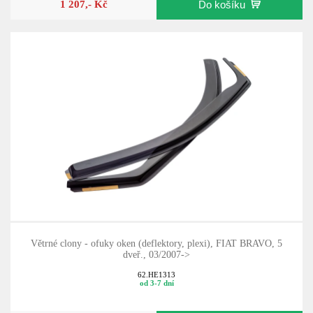
1 207,- Kč
Do košíku
Větrné clony - ofuky oken (deflektory, plexi), FIAT BRAVO, 5
dveř., 03/2007->
62.HE1313
od 3-7 dní