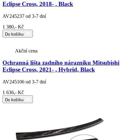
Eclipse Cross, 2018- , Black
AV245237
od 3-7 dní
1 380,- Kč
Do košíku
Akční cena
Ochranná lišta zadního nárazníku Mitsubishi
Eclipse Cross, 2021- , Hybrid, Black
AV245106
od 3-7 dní
1 636,- Kč
Do košíku