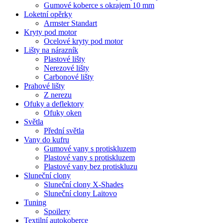
Gumové koberce s okrajem 10 mm
Loketní opěrky
Armster Standart
Kryty pod motor
Ocelové kryty pod motor
Lišty na nárazník
Plastové lišty
Nerezové lišty
Carbonové lišty
Prahové lišty
Z nerezu
Ofuky a deflektory
Ofuky oken
Světla
Přední světla
Vany do kufru
Gumové vany s protiskluzem
Plastové vany s protiskluzem
Plastové vany bez protiskluzu
Sluneční clony
Sluneční clony X-Shades
Sluneční clony Laitovo
Tuning
Spoilery
Textilní autokoberce