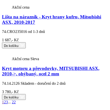
Akční cena
Lišta na nárazník - Kryt hrany kufru, Mitsubishi
ASX, 2010-2017
74.CRO235016
od 1-3 dnů
1 687,- Kč
Do košíku
Akční cena
Sleva
Kryt motoru a převodovky, MITSUBISHI ASX,
2010->, ohýbaný, ocel 2 mm
74.14.2126
Skladem - doručení do 2 dnů
3 780,- Kč
Do košíku
1
2
3
...
22