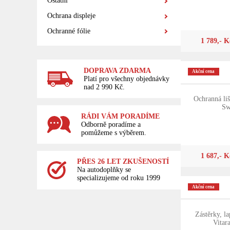
Ostatní
Ochrana displeje
Ochranné fólie
1 789,- K
DOPRAVA ZDARMA
Akční cena
Platí pro všechny objednávky
nad 2 990 Kč.
Ochranná liš
Sw
RÁDI VÁM PORADÍME
Odborně poradíme a
pomůžeme s výběrem.
1 687,- K
PŘES 26 LET ZKUŠENOSTÍ
Na autodoplňky se
specializujeme od roku 1999
Akční cena
Zástěrky, l
Vitar