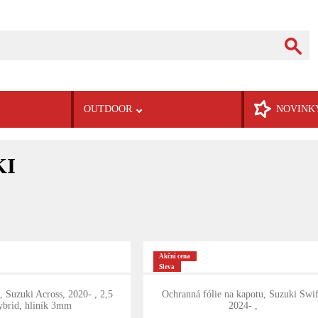
OUTDOOR
NOVINK
KI
Akční cena
Sleva
 Suzuki Across, 2020- , 2,5
Ochranná fólie na kapotu, Suzuki Swif
brid, hliník 3mm
2024- ,