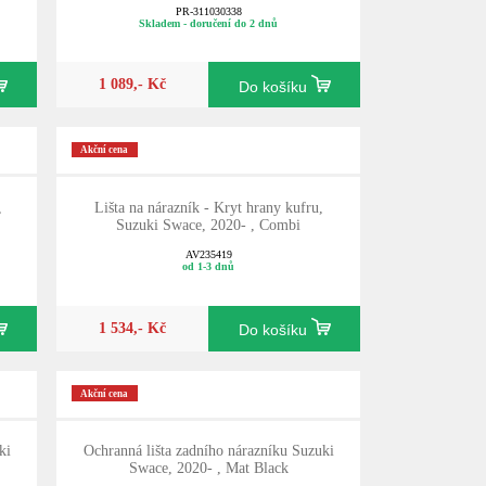
PR-311030338
Skladem - doručení do 2 dnů
1 089,- Kč
Do košíku
Akční cena
,
Lišta na nárazník - Kryt hrany kufru,
Suzuki Swace, 2020- , Combi
AV235419
od 1-3 dnů
1 534,- Kč
Do košíku
Akční cena
ki
Ochranná lišta zadního nárazníku Suzuki
Swace, 2020- , Mat Black