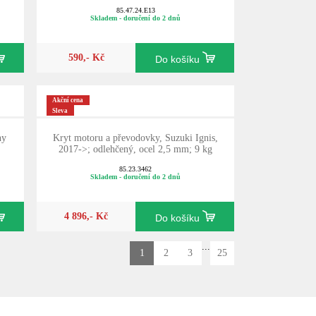
85.47.24.E13
Skladem - doručení do 2 dnů
590,- Kč
Do košíku
Akční cena
Sleva
ny
Kryt motoru a převodovky, Suzuki Ignis,
2017->; odlehčený, ocel 2,5 mm; 9 kg
85.23.3462
Skladem - doručení do 2 dnů
4 896,- Kč
Do košíku
...
1
2
3
25