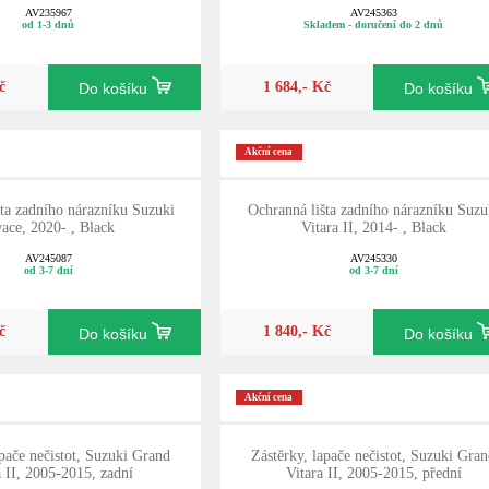
AV235967
AV245363
od 1-3 dnů
Skladem - doručení do 2 dnů
č
1 684,- Kč
Do košíku
Do košíku
Akční cena
ta zadního nárazníku Suzuki
Ochranná lišta zadního nárazníku Suzu
ace, 2020- , Black
Vitara II, 2014- , Black
AV245087
AV245330
od 3-7 dní
od 3-7 dní
č
1 840,- Kč
Do košíku
Do košíku
Akční cena
apače nečistot, Suzuki Grand
Zástěrky, lapače nečistot, Suzuki Gra
a II, 2005-2015, zadní
Vitara II, 2005-2015, přední