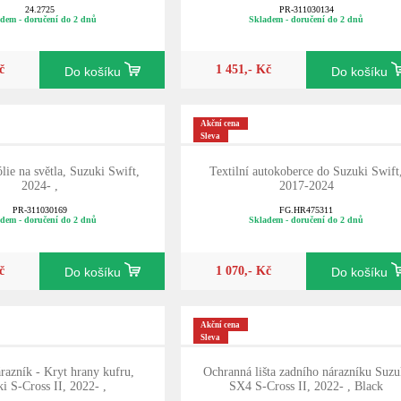
24.2725
PR-311030134
dem - doručení do 2 dnů
Skladem - doručení do 2 dnů
č
1 451,- Kč
Do košíku
Do košíku
Akční cena
Sleva
lie na světla, Suzuki Swift,
Textilní autokoberce do Suzuki Swift
2024- ,
2017-2024
PR-311030169
FG.HR475311
dem - doručení do 2 dnů
Skladem - doručení do 2 dnů
č
1 070,- Kč
Do košíku
Do košíku
Akční cena
Sleva
árazník - Kryt hrany kufru,
Ochranná lišta zadního nárazníku Suzu
i S-Cross II, 2022- ,
SX4 S-Cross II, 2022- , Black