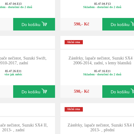
85.47.04.E13
85.47.04.F13
dem - doručení do 2 dnů
Skladem - doručení do 2 dnů
590,- Kč
Do košíku
Do košíku
Akční cena
pače nečistot, Suzuki Swift,
Zástěrky, lapače nečistot, Suzuki SX4 
2010-2017, zadní
2006-2014, zadní, s lemy blatníků
85.47.26.E11
85.47.16.E11
více jak měsíc
Skladem - doručení do 2 dnů
590,- Kč
Do košíku
Do košíku
Akční cena
pače nečistot, Suzuki SX4 II,
Zástěrky, lapače nečistot, Suzuki SX4 I
2013- , zadní
2013- , přední