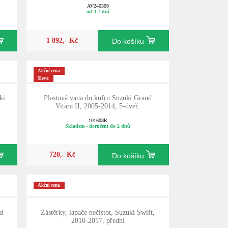
AV240309
od 3-7 dní
1 892,- Kč
Do košíku
Akční cena
Sleva
ki
Plastová vana do kufru Suzuki Grand
Vitara II, 2005-2014, 5-dveř.
101608R
Skladem - doručení do 2 dnů
720,- Kč
Do košíku
Akční cena
nd
Zástěrky, lapače nečistot, Suzuki Swift,
2010-2017, přední