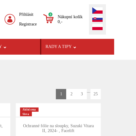
Přihlásit
0
Nákupní košík
0,-
Registrace
Y
RADY A TIPY
...
1
2
3
25
Akční cena
Sleva
t,
Ochranné fólie na sloupky, Suzuki Vitara
II, 2024- , Facelift