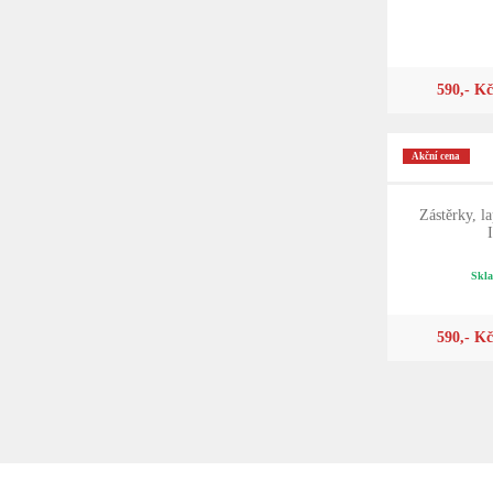
590,- Kč
Akční cena
Zástěrky, la
I
Skla
590,- Kč