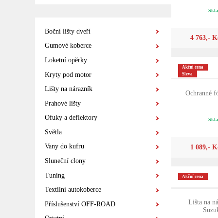
Skla
Boční lišty dveří
4 763,- K
Gumové koberce
Loketní opěrky
Akční cena
Kryty pod motor
Sleva
Lišty na nárazník
Ochranné fó
Prahové lišty
Ofuky a deflektory
Skla
Světla
Vany do kufru
1 089,- K
Sluneční clony
Tuning
Akční cena
Textilní autokoberce
Lišta na n
Příslušenství OFF-ROAD
Suzuk