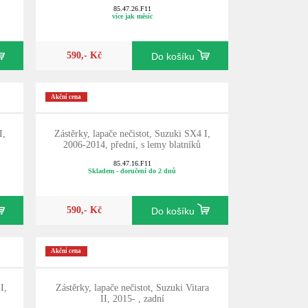
85.47.26.F11
více jak měsíc
590,- Kč
Do košíku
Akční cena
I,
Zástěrky, lapače nečistot, Suzuki SX4 I,
2006-2014, přední, s lemy blatníků
85.47.16.F11
Skladem - doručení do 2 dnů
590,- Kč
Do košíku
Akční cena
I,
Zástěrky, lapače nečistot, Suzuki Vitara
II, 2015- , zadní