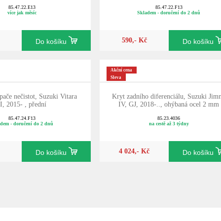
85.47.22.E13
85.47.22.F13
více jak měsíc
Skladem - doručení do 2 dnů
590,- Kč
Do košíku
Do košíku
Akční cena
Sleva
pače nečistot, Suzuki Vitara
Kryt zadního diferenciálu, Suzuki Jim
I, 2015- , přední
IV, GJ, 2018-.., ohýbaná ocel 2 mm
85.47.24.F13
85.23.4036
dem - doručení do 2 dnů
na cestě až 3 týdny
4 024,- Kč
Do košíku
Do košíku