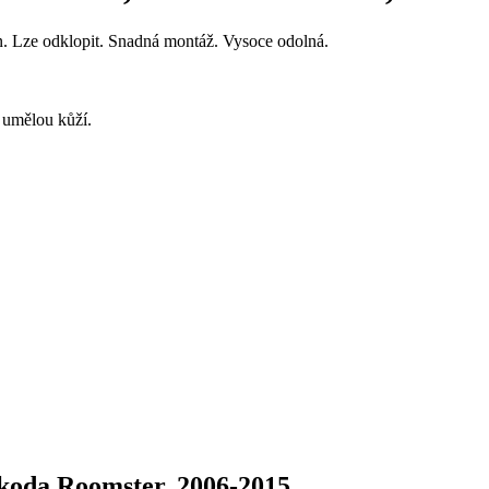
gn. Lze odklopit. Snadná montáž. Vysoce odolná.
 umělou kůží.
oda Roomster, 2006-2015