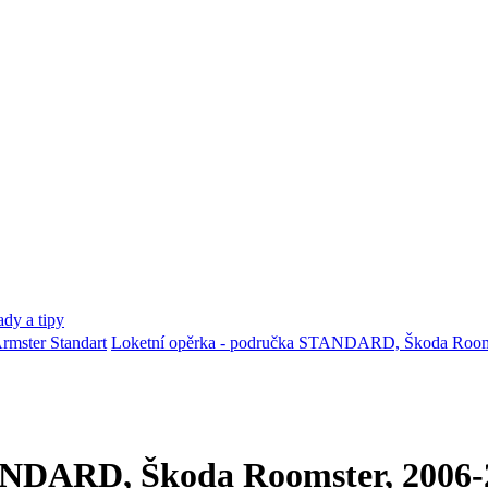
dy a tipy
rmster Standart
Loketní opěrka - područka STANDARD, Škoda Room
ANDARD, Škoda Roomster, 2006-