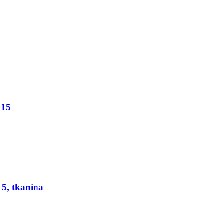
5
015
5, tkanina