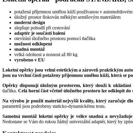
potažená příjemnou umělou kůží používanou v automobilovém
úložný prostor flokován měkkým semišovým materiálem
moderní design
zlepšuje pohodlí při cestování
adaptér je součástí balení
otevírání úložného prostoru pomocí tlačítka
možnost odklopení
snadná montáž
velká odolnost a nosnost až 80 kg
vyrobeno v EU
Loketní opěrky jsou velmi estetickým a zároveň praktickým au
jsou na vrchní části potaženy příjemnou umělou kůží, která se 
Opěrky disponují úložným prostorem, který slouží k ukládání os
tlačítka.
Celá horní část včetně úložného prostoru lze odklopit do s
Na výrobu je použit materiál nejvyšší kvality, který zaručuje 
parametrů jsou podrobeny staticko-dynamickému testu.
Samotná montáž loketní opěrky je velice snadná a nevyžaduje 
Nedostane se Vám do rukou žádný univerzální adaptér, který by způs