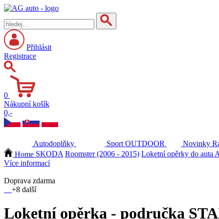
Přihlásit
Registrace
0
Nákupní košík
0,-
Autodoplňky
Sport
OUTDOOR
Novinky
Ra
Home
SKODA
Roomster (2006 - 2015)
Loketní opěrky do auta A
Více informací
Doprava zdarma
+8 další
Loketní opěrka - područka ST