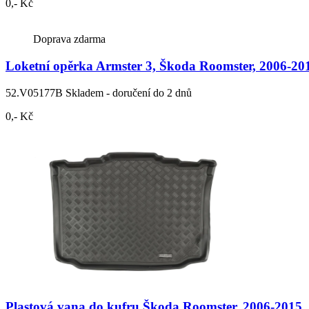
0,- Kč
Doprava zdarma
Loketní opěrka Armster 3, Škoda Roomster, 2006-20
52.V05177B
Skladem - doručení do 2 dnů
0,- Kč
Plastová vana do kufru Škoda Roomster, 2006-2015