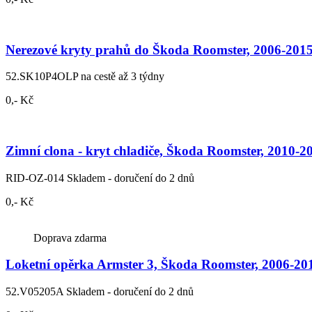
Nerezové kryty prahů do Škoda Roomster, 2006-201
52.SK10P4OLP
na cestě až 3 týdny
0,- Kč
Zimní clona - kryt chladiče, Škoda Roomster, 2010-2
RID-OZ-014
Skladem - doručení do 2 dnů
0,- Kč
Doprava zdarma
Loketní opěrka Armster 3, Škoda Roomster, 2006-201
52.V05205A
Skladem - doručení do 2 dnů