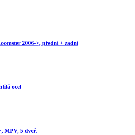
 Roomster 2006->, přední + zadní
tilá ocel
, MPV, 5 dveř.