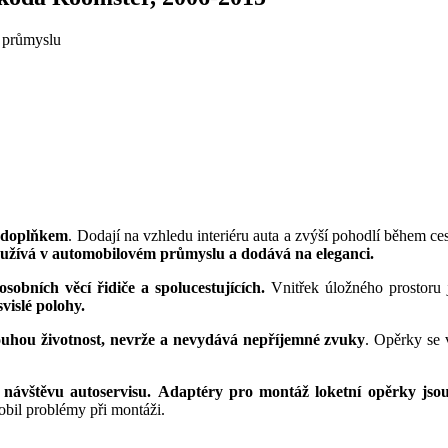
 průmyslu
todoplňkem
. Dodají na vzhledu interiéru auta a zvýší pohodlí během ce
používá v automobilovém průmyslu a dodává na eleganci.
obních věcí řidiče a spolucestujících.
Vnitřek úložného prostoru
vislé polohy.
dlouhou životnost, nevrže a nevydává nepříjemné zvuky
. Opěrky se 
návštěvu autoservisu.
Adaptéry pro montáž loketní opěrky jsou
obil problémy při montáži.