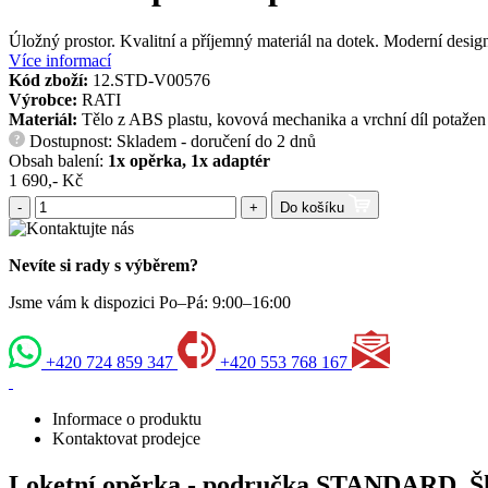
Úložný prostor. Kvalitní a příjemný materiál na dotek. Moderní desi
Více informací
Kód zboží:
12.STD-V00576
Výrobce:
RATI
Materiál:
Tělo z ABS plastu, kovová mechanika a vrchní díl potažen
Dostupnost: Skladem - doručení do 2 dnů
?
Obsah balení:
1x opěrka, 1x adaptér
1 690,- Kč
-
+
Do košíku
Nevíte si rady s výběrem?
Jsme vám k dispozici Po–Pá: 9:00–16:00
+420 724 859 347
+420 553 768 167
Informace o produktu
Kontaktovat prodejce
Loketní opěrka - područka STANDARD, Šk