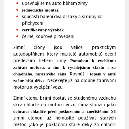
upevňují se na auto během zimy
jednoduchá montáž
součástí balení dva držáky a šrouby na
přichycení
certifikovaný výrobek
černé, kouřové provedení
Zimní clony jsou velice praktickým
autodoplňkem, který majitelé automobilů ocení
především během zimy.
Pomohou k rychlému
zahřátí motoru, a tím k rychlejšímu startu i za
. Rovněž i
chladného, mrazivého rána
topení v autě
. Nečekejte již na dlouhé zahřívání
začne hřát dříve
motoru a vytápění vozu.
Zimní clona brání dostat se studenému vzduchu
skrz chladič do motoru vozu, čímž slouží i jako
. Se
ochrana chladiče před poškozením a znečištěním
zimní clonou už nemusíte používat starých
metod, jako je pokládání staré deky za chladič