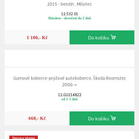
2015 - benzin , Milotec
12.532 01
Skladem - doručení do 2 dnů
1 100,- Kč
Do košíku
Gumové koberce-pryžové autokoberce, Škoda Roomster,
2006->
12.GU214822
od 1-3 dnů
668,- Kč
Do košíku
Doprava zdarma