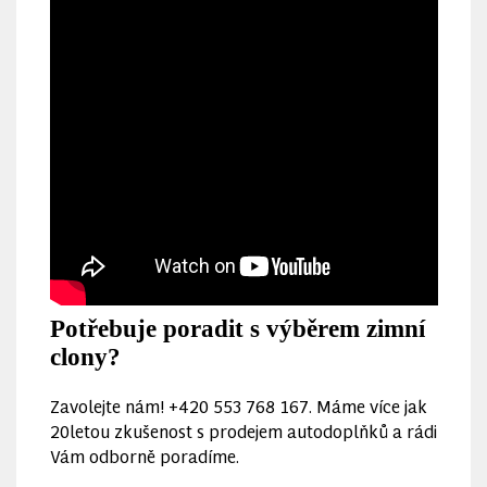
Potřebuje poradit s výběrem zimní
clony?
Zavolejte nám! +420 553 768 167. Máme více jak
20letou zkušenost s prodejem autodoplňků a rádi
Vám odborně poradíme.