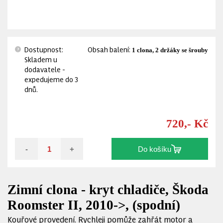
Dostupnost:
Obsah balení:
1 clona, 2 držáky se šrouby
?
Skladem u
dodavatele -
expedujeme do 3
dnů.
720,- Kč
-
+
Do košíku
Zimní clona - kryt chladiče, Škoda
Roomster II, 2010->, (spodní)
Kouřové provedení. Rychleji pomůže zahřát motor a