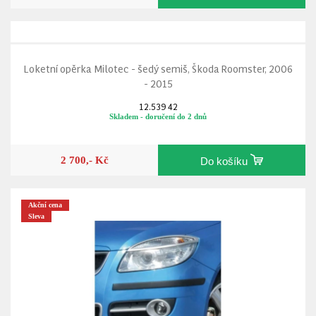
Loketní opěrka Milotec - šedý semiš, Škoda Roomster, 2006
- 2015
12.539 42
Skladem - doručení do 2 dnů
2 700,- Kč
Do košíku
Akční cena
Sleva