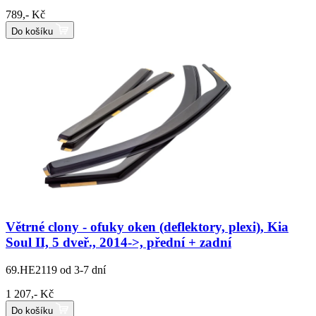
789,- Kč
Do košíku
Větrné clony - ofuky oken (deflektory, plexi), Kia
Soul II, 5 dveř., 2014->, přední + zadní
69.HE2119
od 3-7 dní
1 207,- Kč
Do košíku