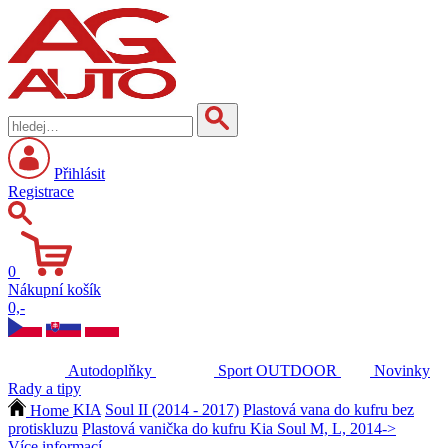
Přihlásit
Registrace
0
Nákupní košík
0,-
Autodoplňky
Sport
OUTDOOR
Novinky
Rady a tipy
Home
KIA
Soul II (2014 - 2017)
Plastová vana do kufru bez
protiskluzu
Plastová vanička do kufru Kia Soul M, L, 2014->
Více informací