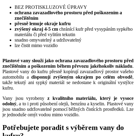
BEZ PROTISKLUZOVÉ ÚPRAVY
ochrana zavazadlového prostoru před poškozením a
znečištěním
přesně lemuje okraje kufru
zvýšený okraj 4-5 cm
chránící kufr před vysypáním sypkého
materiálu či před vylitím tekutin
snadno omyvatelný a udržovatelný
lze čistit mimo vozidlo
Plastové vany slouží jako ochrana zavazadlového prostoru před
znečištěním a poškozením během převozu jakéhokoliv nákladu
.
Plastové vany do kufru přesně kopírují zavazadlový prostor vašeho
automobilu a
disponují zvýšeným okrajem po celém obvodě
,
takže tekutý ani sypký materiál se nedostane k originální vystýlce
kufru.
Vany jsou vyrobeny
z kvalitního materiálu, který je vysoce
odolný
, a to i proti působení olejů, benzínu a kyselin. Plastové vany
jsou snadno udržovatelné pomocí běžných čistících prostředků. Lze
je jednoduše omýt vodou mimo vozidlo.
Potřebujete poradit s výběrem vany do
kufru?