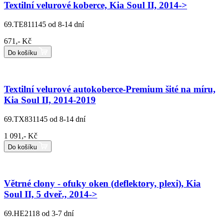
Textilní velurové koberce, Kia Soul II, 2014->
69.TE811145
od 8-14 dní
671,- Kč
Do košíku
Textilní velurové autokoberce-Premium šité na míru,
Kia Soul II, 2014-2019
69.TX831145
od 8-14 dní
1 091,- Kč
Do košíku
Větrné clony - ofuky oken (deflektory, plexi), Kia
Soul II, 5 dveř., 2014->
69.HE2118
od 3-7 dní