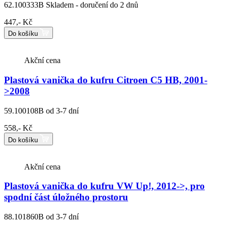
62.100333B
Skladem - doručení do 2 dnů
447,- Kč
Do košíku
Akční cena
Plastová vanička do kufru Citroen C5 HB, 2001-
>2008
59.100108B
od 3-7 dní
558,- Kč
Do košíku
Akční cena
Plastová vanička do kufru VW Up!, 2012->, pro
spodní část úložného prostoru
88.101860B
od 3-7 dní