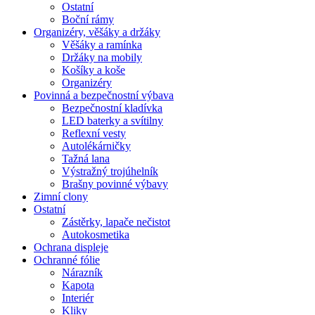
Ostatní
Boční rámy
Organizéry, věšáky a držáky
Věšáky a ramínka
Držáky na mobily
Košíky a koše
Organizéry
Povinná a bezpečnostní výbava
Bezpečnostní kladívka
LED baterky a svítilny
Reflexní vesty
Autolékárničky
Tažná lana
Výstražný trojúhelník
Brašny povinné výbavy
Zimní clony
Ostatní
Zástěrky, lapače nečistot
Autokosmetika
Ochrana displeje
Ochranné fólie
Nárazník
Kapota
Interiér
Kliky