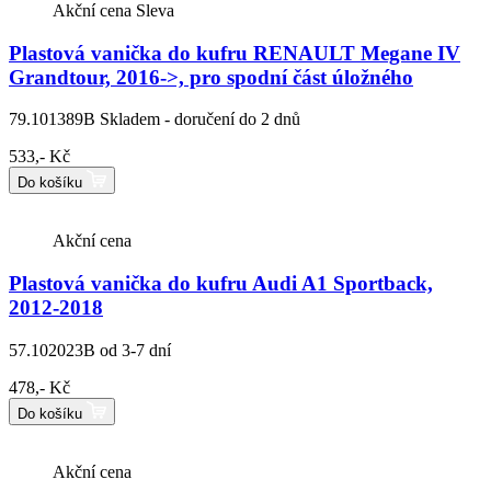
Akční cena
Sleva
Plastová vanička do kufru RENAULT Megane IV
Grandtour, 2016->, pro spodní část úložného
79.101389B
Skladem - doručení do 2 dnů
533,- Kč
Do košíku
Akční cena
Plastová vanička do kufru Audi A1 Sportback,
2012-2018
57.102023B
od 3-7 dní
478,- Kč
Do košíku
Akční cena