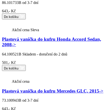
86.101733B
od 3-7 dní
643,- Kč
Do košíku
Akční cena
Sleva
Plastová vanička do kufru Honda Accord Sedan,
2008->
64.100521B
Skladem - doručení do 2 dnů
501,- Kč
Do košíku
Akční cena
Plastová vanička do kufru Mercedes GLC, 2015->
73.100943B
od 3-7 dní
643,- Kč