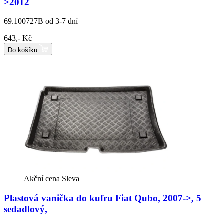
>2012
69.100727B
od 3-7 dní
643,- Kč
Do košíku
Akční cena
Sleva
Plastová vanička do kufru Fiat Qubo, 2007->, 5
sedadlový,