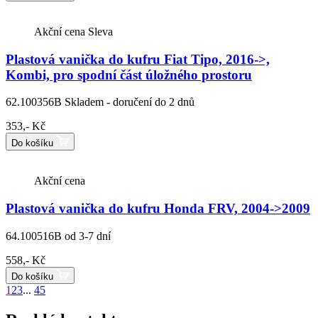
Akční cena
Sleva
Plastová vanička do kufru Fiat Tipo, 2016->,
Kombi, pro spodní část úložného prostoru
62.100356B
Skladem - doručení do 2 dnů
353,- Kč
Do košíku
Akční cena
Plastová vanička do kufru Honda FRV, 2004->2009
64.100516B
od 3-7 dní
558,- Kč
Do košíku
1
2
3
...
45