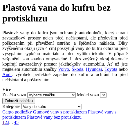
Plastová vana do kufru bez
protiskluzu
Plastové vany do kufru jsou ochranný autodoplněk, který chrání
zavazadlový prostor nejen před nečistotami, ale především před
poškozením při převážení ostrého a špičatého nákladu. Díky
zvýšenému okraji (cca 4 cm) poskytují vany do kufru ochranu před
vysypáním sypkého materiálu a před vylitím tekutin. V případě
zašpinění jsou snadno omyvatelné. I přes zvýšený okraj dokonale
kopírují zavazadlový prostor jakéhokoliv automobilu. Ať už jste
majitelem automobilu značky
Volvo
,
Škoda
,
Hyundai
,
Toyota
nebo
Audi
, výrobek perfektně zapadne do kufru a ochrání ho před
nečistotami a poškozením.
Více
Značka vozu
Model vozu
Zobrazit nabídku
Kategorie
Cargo podložky
Gumové vany s protiskluzem
Plastové vany s
protiskluzem
Plastové vany bez protiskluzu
1
2
3
...
45