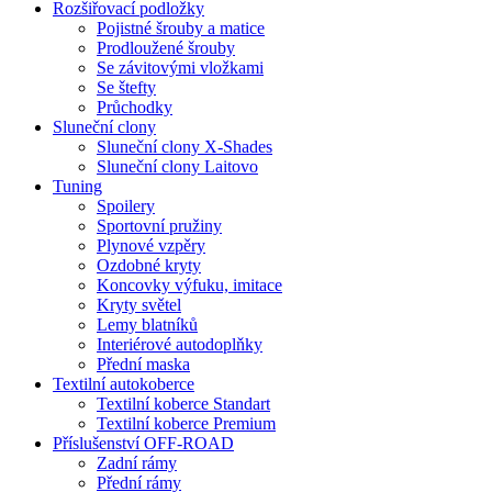
Rozšiřovací podložky
Pojistné šrouby a matice
Prodloužené šrouby
Se závitovými vložkami
Se štefty
Průchodky
Sluneční clony
Sluneční clony X-Shades
Sluneční clony Laitovo
Tuning
Spoilery
Sportovní pružiny
Plynové vzpěry
Ozdobné kryty
Koncovky výfuku, imitace
Kryty světel
Lemy blatníků
Interiérové autodoplňky
Přední maska
Textilní autokoberce
Textilní koberce Standart
Textilní koberce Premium
Příslušenství OFF-ROAD
Zadní rámy
Přední rámy