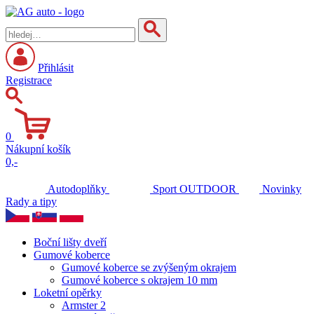
Přihlásit
Registrace
0
Nákupní košík
0,-
Autodoplňky
Sport
OUTDOOR
Novinky
Rady a tipy
Boční lišty dveří
Gumové koberce
Gumové koberce se zvýšeným okrajem
Gumové koberce s okrajem 10 mm
Loketní opěrky
Armster 2