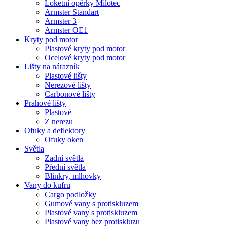
Loketní opěrky Milotec
Armster Standart
Armster 3
Armster OE1
Kryty pod motor
Plastové kryty pod motor
Ocelové kryty pod motor
Lišty na nárazník
Plastové lišty
Nerezové lišty
Carbonové lišty
Prahové lišty
Plastové
Z nerezu
Ofuky a deflektory
Ofuky oken
Světla
Zadní světla
Přední světla
Blinkry, mlhovky
Vany do kufru
Cargo podložky
Gumové vany s protiskluzem
Plastové vany s protiskluzem
Plastové vany bez protiskluzu