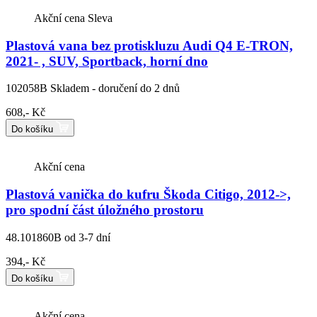
Akční cena
Sleva
Plastová vana bez protiskluzu Audi Q4 E-TRON,
2021- , SUV, Sportback, horní dno
102058B
Skladem - doručení do 2 dnů
608,- Kč
Do košíku
Akční cena
Plastová vanička do kufru Škoda Citigo, 2012->,
pro spodní část úložného prostoru
48.101860B
od 3-7 dní
394,- Kč
Do košíku
Akční cena