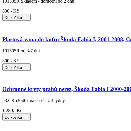
101505R
Skladem - doručení do 2 dnů
800,- Kč
Do košíku
Plastová vana do kufru Škoda Fabia I, 2001-2008, 
101505R
od 3-7 dní
800,- Kč
Do košíku
Ochranné kryty prahů nerez, Škoda Fabia I 2000-200
53.CR530467
na cestě až 3 týdny
1 280,- Kč
Do košíku