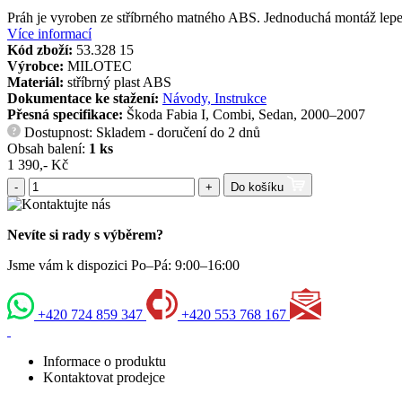
Práh je vyroben ze stříbrného matného ABS. Jednoduchá montáž lep
Více informací
Kód zboží:
53.328 15
Výrobce:
MILOTEC
Materiál:
stříbrný plast ABS
Dokumentace ke stažení:
Návody, Instrukce
Přesná specifikace:
Škoda Fabia I, Combi, Sedan, 2000–2007
Dostupnost: Skladem - doručení do 2 dnů
?
Obsah balení:
1 ks
1 390,- Kč
-
+
Do košíku
Nevíte si rady s výběrem?
Jsme vám k dispozici Po–Pá: 9:00–16:00
+420 724 859 347
+420 553 768 167
Informace o produktu
Kontaktovat prodejce