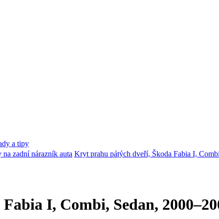
dy a tipy
y na zadní nárazník auta
Kryt prahu pátých dveří, Škoda Fabia I, Comb
 Fabia I, Combi, Sedan, 2000–20