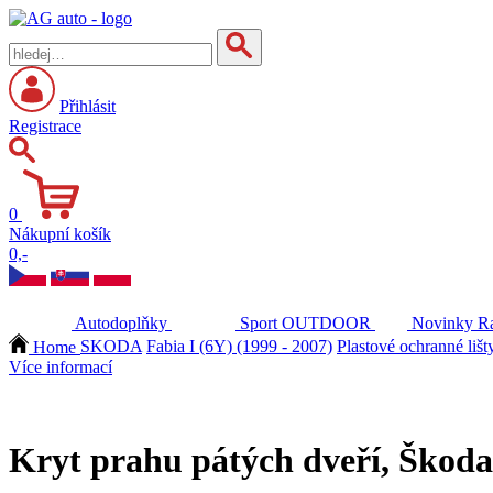
Přihlásit
Registrace
0
Nákupní košík
0,-
Autodoplňky
Sport
OUTDOOR
Novinky
Ra
Home
SKODA
Fabia I (6Y) (1999 - 2007)
Plastové ochranné lišt
Více informací
Kryt prahu pátých dveří, Škoda