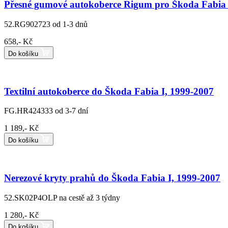
Přesné gumové autokoberce Rigum pro Škoda Fabia 
52.RG902723
od 1-3 dnů
658,- Kč
Do košíku
Textilní autokoberce do Škoda Fabia I, 1999-2007
FG.HR424333
od 3-7 dní
1 189,- Kč
Do košíku
Nerezové kryty prahů do Škoda Fabia I, 1999-2007
52.SK02P4OLP
na cestě až 3 týdny
1 280,- Kč
Do košíku