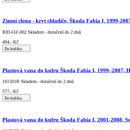
Zimní clona - kryt chladiče, Škoda Fabia I, 1999-200
RID-OZ-002
Skladem - doručení do 2 dnů
494,- Kč
Do košíku
Plastová vana do kufru Škoda Fabia I, 1999–2007, 
101501R
Skladem - doručení do 2 dnů
577,- Kč
Do košíku
Plastová vana do kufru Škoda Fabia I, 2001-2008, S