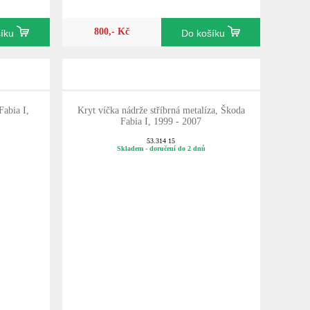
800,- Kč
šíku
Do košíku
Fabia I,
Kryt víčka nádrže stříbrná metalíza, Škoda
Fabia I, 1999 - 2007
53.314 15
Skladem - doručení do 2 dnů