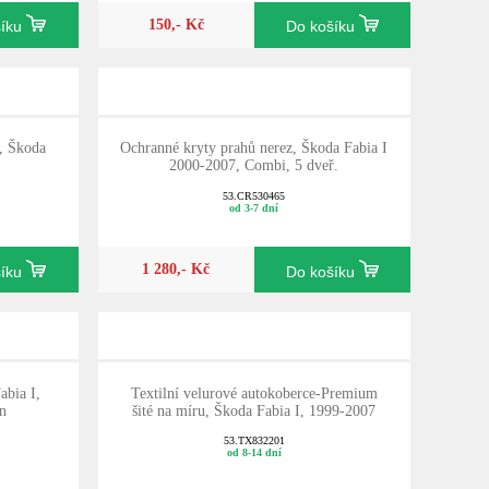
150,- Kč
šíku
Do košíku
, Škoda
Ochranné kryty prahů nerez, Škoda Fabia I
2000-2007, Combi, 5 dveř.
53.CR530465
od 3-7 dní
1 280,- Kč
šíku
Do košíku
bia I,
Textilní velurové autokoberce-Premium
n
šité na míru, Škoda Fabia I, 1999-2007
53.TX832201
od 8-14 dní