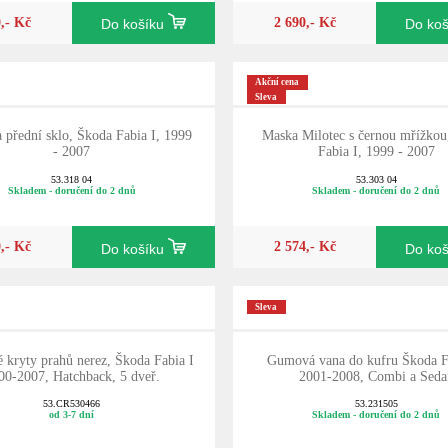
0,- Kč
2 690,- Kč
Do košíku
Do ko
Akční cena
Sleva
 přední sklo, Škoda Fabia I, 1999
Maska Milotec s černou mřížkou
- 2007
Fabia I, 1999 - 2007
53.318 04
53.303 04
Skladem - doručení do 2 dnů
Skladem - doručení do 2 dnů
0,- Kč
2 574,- Kč
Do košíku
Do ko
Sleva
 kryty prahů nerez, Škoda Fabia I
Gumová vana do kufru Škoda Fa
00-2007, Hatchback, 5 dveř.
2001-2008, Combi a Seda
53.CR530466
53.231505
od 3-7 dní
Skladem - doručení do 2 dnů