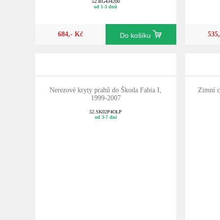
52.RG434200
od 1-3 dnů
684,- Kč
535
Do košíku
Nerezové kryty prahů do Škoda Fabia I,
Zimní c
1999-2007
52.SK02P4OLP
od 3-7 dní