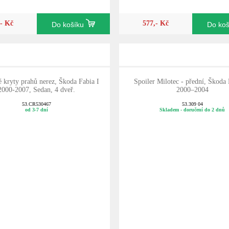
,- Kč
577,- Kč
Do košíku
Do ko
 kryty prahů nerez, Škoda Fabia I
Spoiler Milotec - přední, Škoda 
2000-2007, Sedan, 4 dveř.
2000–2004
53.CR530467
53.309 04
od 3-7 dní
Skladem - doručení do 2 dnů