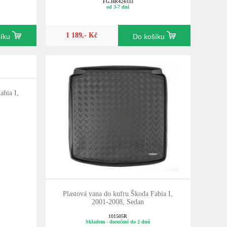
FG.HR424333
od 3-7 dní
1 189,- Kč
šíku
Do košíku
abia I,
Plastová vana do kufru Škoda Fabia I,
2001-2008, Sedan
101505R
Skladem - doručení do 2 dnů