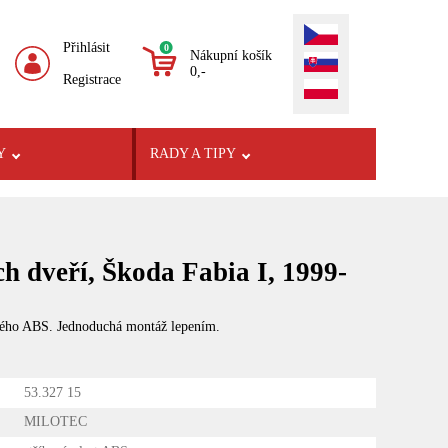
Přihlásit
0
Nákupní košík
0,-
Registrace
Y
RADY A TIPY
h dveří, Škoda Fabia I, 1999-
tného ABS. Jednoduchá montáž lepením.
53.327 15
MILOTEC