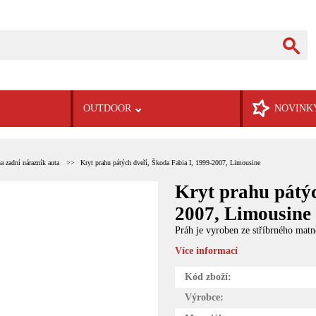
OUTDOOR
NOVINK
a zadní nárazník auta
Kryt prahu pátých dveří, Škoda Fabia I, 1999-2007, Limousine
Kryt prahu pátýc
2007, Limousine
Práh je vyroben ze stříbrného ma
Více informací
Kód zboží:
Výrobce: