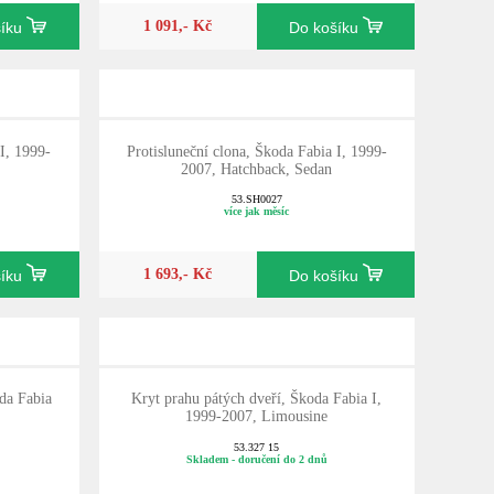
1 091,- Kč
šíku
Do košíku
 I, 1999-
Protisluneční clona, Škoda Fabia I, 1999-
2007, Hatchback, Sedan
53.SH0027
více jak měsíc
1 693,- Kč
šíku
Do košíku
da Fabia
Kryt prahu pátých dveří, Škoda Fabia I,
1999-2007, Limousine
53.327 15
Skladem - doručení do 2 dnů