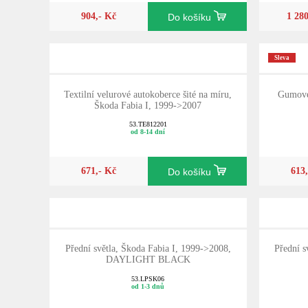
904,- Kč
1 28
Do košíku
Sleva
Textilní velurové autokoberce šité na míru,
Gumové 
Škoda Fabia I, 1999->2007
53.TE812201
od 8-14 dní
671,- Kč
613
Do košíku
Přední světla, Škoda Fabia I, 1999->2008,
Přední s
DAYLIGHT BLACK
53.LPSK06
od 1-3 dnů