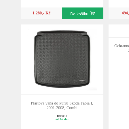
1 280,- Kč
494
Do košíku
Ochranné
Plastová vana do kufru Škoda Fabia I,
2001-2008, Combi
101505R
od 3-7 dní