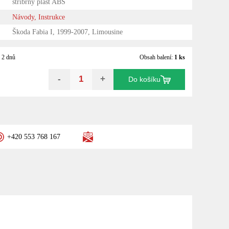
stříbrný plast ABS
Návody, Instrukce
Škoda Fabia I, 1999-2007, Limousine
 2 dnů
Obsah balení:
1 ks
-
+
Do košíku
+420 553 768 167