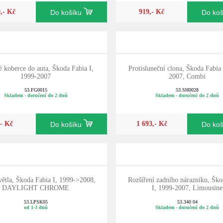
0,- Kč
919,- Kč
Do košíku
Do ko
koberce do auta, Škoda Fabia I,
Protisluneční clona, Škoda Fabia
1999-2007
2007, Combi
53.FG0015
53.SH0028
Skladem - doručení do 2 dnů
Skladem - doručení do 2 dnů
,- Kč
1 693,- Kč
Do košíku
Do ko
větla, Škoda Fabia I, 1999->2008,
Rozšíření zadního nárazníku, Ško
DAYLIGHT CHROME
I, 1999-2007, Limousine
53.LPSK05
53.340 04
od 1-3 dnů
Skladem - doručení do 2 dnů