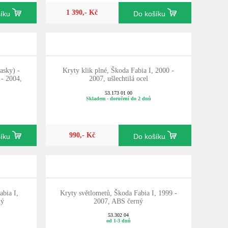
1 390,- Kč
šíku
Do košíku
asky) -
Kryty klik plné, Škoda Fabia I, 2000 -
 - 2004,
2007, ušlechtilá ocel
53.173 01 00
Skladem - doručení do 2 dnů
990,- Kč
šíku
Do košíku
abia I,
Kryty světlometů, Škoda Fabia I, 1999 -
ný
2007, ABS černý
53.302 04
od 1-3 dnů