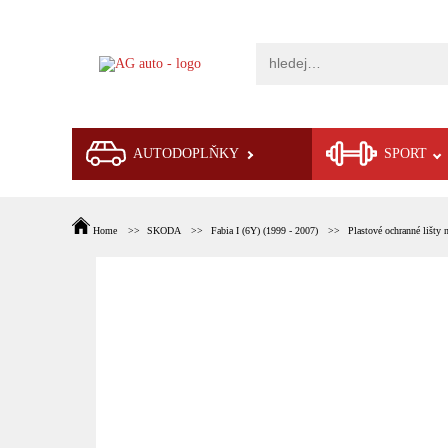
AUTODOPLŇKY
SPORT
Home
SKODA
Fabia I (6Y) (1999 - 2007)
Plastové ochranné lišty n