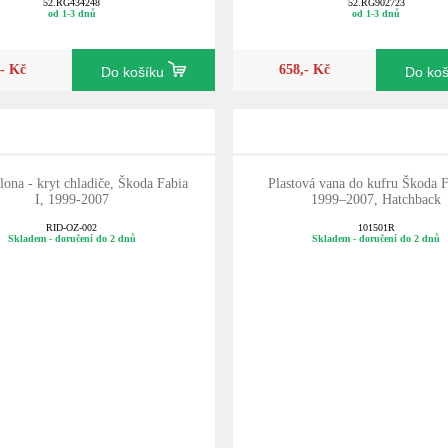
52.RG434248
52.RG902723
od 1-3 dnů
od 1-3 dnů
,- Kč
658,- Kč
Do košíku
Do ko
lona - kryt chladiče, Škoda Fabia
Plastová vana do kufru Škoda F
I, 1999-2007
1999–2007, Hatchback
RID-OZ-002
101501R
Skladem - doručení do 2 dnů
Skladem - doručení do 2 dnů