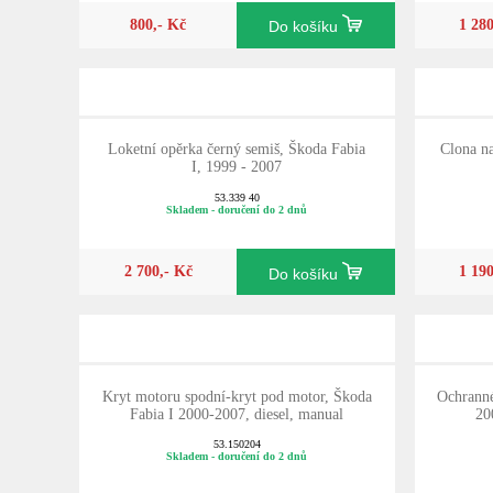
800,- Kč
1 28
Do košíku
Loketní opěrka černý semiš, Škoda Fabia
Clona na
I, 1999 - 2007
53.339 40
Skladem - doručení do 2 dnů
2 700,- Kč
1 19
Do košíku
Kryt motoru spodní-kryt pod motor, Škoda
Ochranné
Fabia I 2000-2007, diesel, manual
20
53.150204
Skladem - doručení do 2 dnů