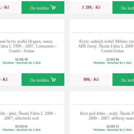
7,- Kč
1 280,- Kč
Do košíku
Do ko
nné kryty prahů Dragon, nerez,
Kryty zadních světel Milotec (m
abia I, 1999 - 2007, Limousine /
ABS černý, Škoda Fabia I, 2000
Combi / Sedan
Combi/Sedan
53.101 59
53.321 04
Skladem - doručení do 2 dnů
Skladem - doručení do 2 dnů
,- Kč
800,- Kč
Do košíku
Do ko
lik - plné, Škoda Fabia I, 2000 -
Kryt pod kliku - malý, Škoda F
2007, ušlechtilá ocel
2000 - 2007, stříbrný mat
53.153 01
53.255 15
Skladem - doručení do 2 dnů
Skladem - doručení do 2 dnů