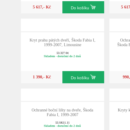
5 617,- Kč
5 61
Do košíku
Kryt prahu pátých dveří, Škoda Fabia I,
Ochra
1999-2007, Limousine
Škoda F
53.327 04
Skladem - doručení do 2 dnů
1 390,- Kč
990
Do košíku
Ochranné boční lišty na dveře, Škoda
Kryty k
Fabia I, 1999-2007
53.SK11.11
Skladem - doručení do 2 dnů