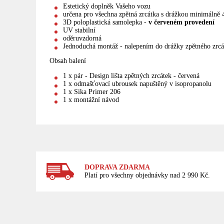
Estetický doplněk Vašeho vozu
určena pro všechna zpětná zrcátka s drážkou minimálně
3D poloplastická samolepka -
v červeném provedení
UV stabilní
oděruvzdorná
Jednoduchá montáž - nalepením do drážky zpětného zrcá
Obsah balení
1 x pár - Design lišta zpětných zrcátek - červená
1 x odmašťovací ubrousek napuštěný v isopropanolu
1 x Sika Primer 206
1 x montážní návod
DOPRAVA ZDARMA
Platí pro všechny objednávky nad 2 990 Kč.