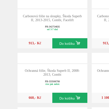
Carbonová fólie na sloupky, Škoda Superb
Carbonov
II, 2013-2015, Combi, Facelift
II,
PR-342754835
od 3-7 dní
913,- Kč
913
Do košíku
Ochranná fólie, Škoda Superb II, 2008-
Ochranné
2013, Combi
PR-333566706
více jak měsíc
660,- Kč
1 10
Do košíku