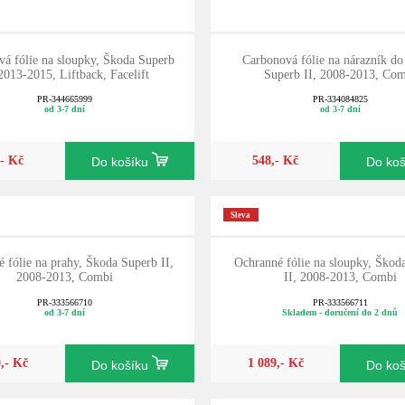
á fólie na sloupky, Škoda Superb
Carbonová fólie na nárazník d
 2013-2015, Liftback, Facelift
Superb II, 2008-2013, Co
PR-344665999
PR-334084825
od 3-7 dní
od 3-7 dní
,- Kč
548,- Kč
Do košíku
Do ko
Sleva
 fólie na prahy, Škoda Superb II,
Ochranné fólie na sloupky, Škod
2008-2013, Combi
II, 2008-2013, Combi
PR-333566710
PR-333566711
od 3-7 dní
Skladem - doručení do 2 dnů
0,- Kč
1 089,- Kč
Do košíku
Do ko