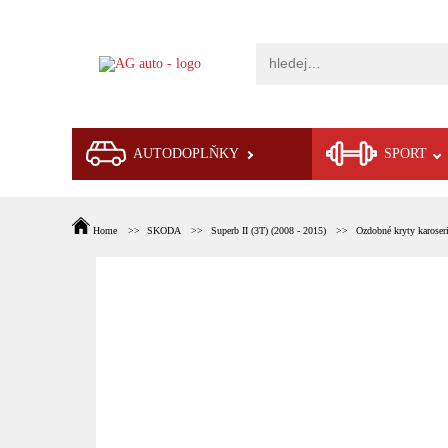
AUTODOPLŇKY
SPORT
Home
SKODA
Superb II (3T) (2008 - 2015)
Ozdobné kryty karoser