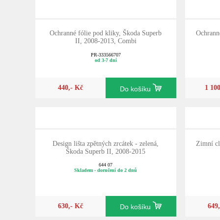
Ochranné fólie pod kliky, Škoda Superb
Ochranné
II, 2008-2013, Combi
PR-333566707
od 3-7 dní
440,- Kč
1 10
Do košíku
Design lišta zpětných zrcátek - zelená,
Zimní cl
Škoda Superb II, 2008-2015
644 07
Skladem - doručení do 2 dnů
630,- Kč
649
Do košíku