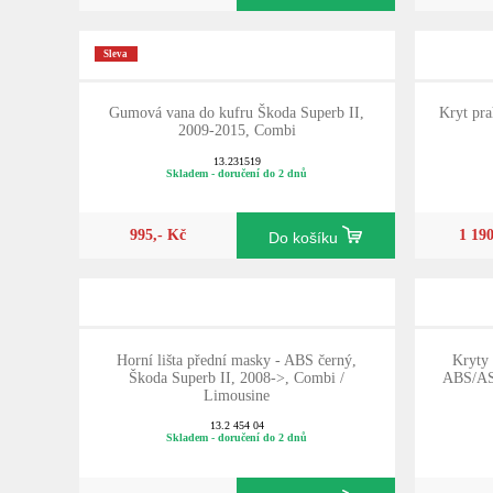
Sleva
Gumová vana do kufru Škoda Superb II,
Kryt pra
2009-2015, Combi
13.231519
Skladem - doručení do 2 dnů
995,- Kč
1 19
Do košíku
Horní lišta přední masky - ABS černý,
Kryty 
Škoda Superb II, 2008->, Combi /
ABS/ASA
Limousine
13.2 454 04
Skladem - doručení do 2 dnů