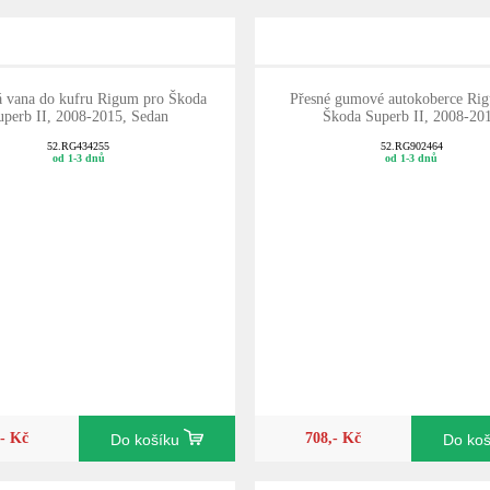
vana do kufru Rigum pro Škoda
Přesné gumové autokoberce Ri
uperb II, 2008-2015, Sedan
Škoda Superb II, 2008-20
52.RG434255
52.RG902464
od 1-3 dnů
od 1-3 dnů
,- Kč
708,- Kč
Do košíku
Do ko