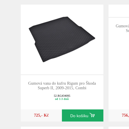
Gumová 
S
Gumová vana do kufru Rigum pro Škoda
Superb II, 2009-2015, Combi
52.RG434095
od 1-3 dnů
725,- Kč
756
Do košíku