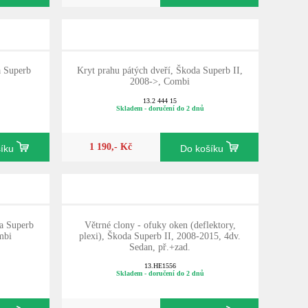
a Superb
Kryt prahu pátých dveří, Škoda Superb II,
2008->, Combi
13.2 444 15
Skladem - doručení do 2 dnů
1 190,- Kč
šíku
Do košíku
da Superb
Větrné clony - ofuky oken (deflektory,
mbi
plexi), Škoda Superb II, 2008-2015, 4dv.
Sedan, př.+zad.
13.HE1556
Skladem - doručení do 2 dnů