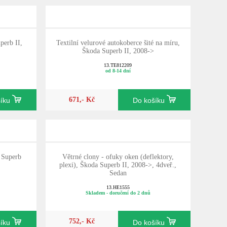
perb II,
Textilní velurové autokoberce šité na míru,
Škoda Superb II, 2008->
13.TE812209
od 8-14 dní
671,- Kč
šíku
Do košíku
 Superb
Větrné clony - ofuky oken (deflektory,
plexi), Škoda Superb II, 2008->, 4dveř.,
Sedan
13.HE1555
Skladem - doručení do 2 dnů
752,- Kč
šíku
Do košíku