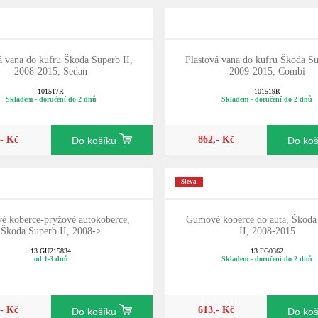
á vana do kufru Škoda Superb II,
Plastová vana do kufru Škoda Su
2008-2015, Sedan
2009-2015, Combi
101517R
101519R
Skladem - doručení do 2 dnů
Skladem - doručení do 2 dnů
,- Kč
862,- Kč
Do košíku
Do ko
Sleva
 koberce-pryžové autokoberce,
Gumové koberce do auta, Škoda
Škoda Superb II, 2008->
II, 2008-2015
13.GU215834
13.FG0362
od 1-3 dnů
Skladem - doručení do 2 dnů
,- Kč
613,- Kč
Do košíku
Do ko