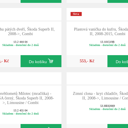
Sleva
hu pátých dveří, Škoda Superb II,
Plastová vanička do kufru, Škod
2008->, Combi
II, 2008-2015, Combi
13.2 444 04
13.101519B
Skladem - doručení do 2 dnů
Skladem - doručení do 2 dnů
0,- Kč
553,- Kč
Do košíku
Do ko
světlometů Milotec (mračítka) -
Zimní clona - kryt chladiče, Ško
 černý, Škoda Superb II, 2008-
II, 2008->, Limousine / Co
>, Limousine / Combi
53.HE02069
Skladem - doručení do 2 dnů
13.2 455 04
Skladem - doručení do 2 dnů