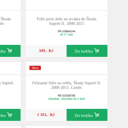
o Škoda
Fólie proti dešti na zrcátka do Škoda
mbi
Superb II, 2008-2015
PR-338864244
od 3-7 dní
349,- Kč
šíku
Do košíku
Sleva
a Superb
Ochranné fólie na světla, Škoda Superb II,
2008-2013, Combi
PR-333566708
Skladem - doručení do 2 dnů
1 161,- Kč
šíku
Do košíku