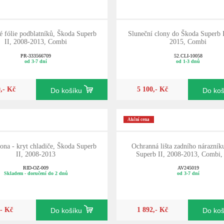
 fólie podblatníků, Škoda Superb
Sluneční clony do Škoda Superb 
II, 2008-2013, Combi
2015, Combi
PR-333566709
52.CLI-10058
od 3-7 dní
od 1-3 dnů
0,- Kč
5 100,- Kč
Do košíku
Do ko
Akční cena
ona - kryt chladiče, Škoda Superb
Ochranná lišta zadního nárazník
II, 2008-2013
Superb II, 2008-2013, Combi,
RID-OZ-009
AV245019
Skladem - doručení do 2 dnů
od 3-7 dní
,- Kč
1 892,- Kč
Do košíku
Do ko