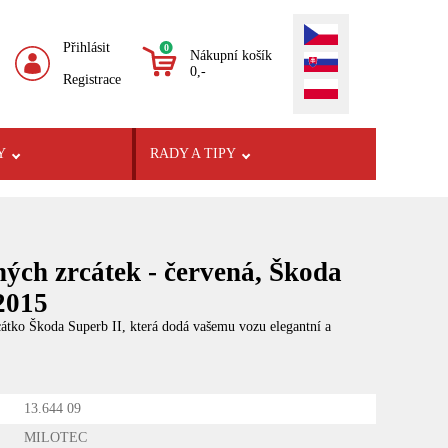
Přihlásit
0
Nákupní košík
0,-
Registrace
Y
RADY A TIPY
tných zrcátek - červená, Škoda
2015
rcátko Škoda Superb II, která dodá vašemu vozu elegantní a
13.644 09
MILOTEC