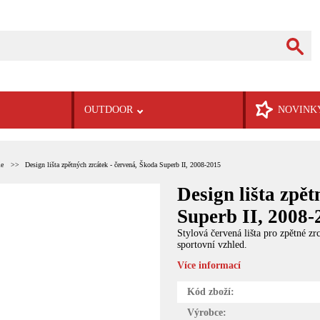
OUTDOOR
NOVINK
ie
Design lišta zpětných zrcátek - červená, Škoda Superb II, 2008-2015
Design lišta zpě
Superb II, 2008-
Stylová červená lišta pro zpětné z
sportovní vzhled.
Více informací
Kód zboží:
Výrobce: