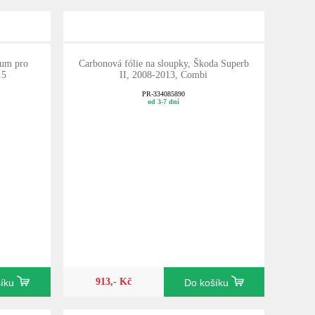
gum pro
Carbonová fólie na sloupky, Škoda Superb
15
II, 2008-2013, Combi
PR-334085890
od 3-7 dní
913,- Kč
šíku
Do košíku