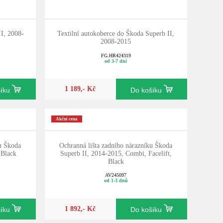
II, 2008-
Textilní autokoberce do Škoda Superb II,
2008-2015
FG.HR424319
od 3-7 dní
1 189,- Kč
šíku
Do košíku
Akční cena
u Škoda
Ochranná lišta zadního nárazníku Škoda
 Black
Superb II, 2014-2015, Combi, Facelift,
Black
AV245097
od 1-3 dnů
1 892,- Kč
šíku
Do košíku