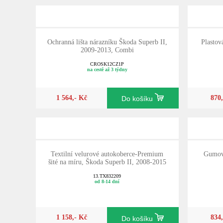
Ochranná lišta nárazníku Škoda Superb II,
Plastov
2009-2013, Combi
CROSK12CZ1P
na cestě až 3 týdny
1 564,- Kč
870
Do košíku
Textilní velurové autokoberce-Premium
Gumové
šité na míru, Škoda Superb II, 2008-2015
13.TX832209
od 8-14 dní
1 158,- Kč
834
Do košíku